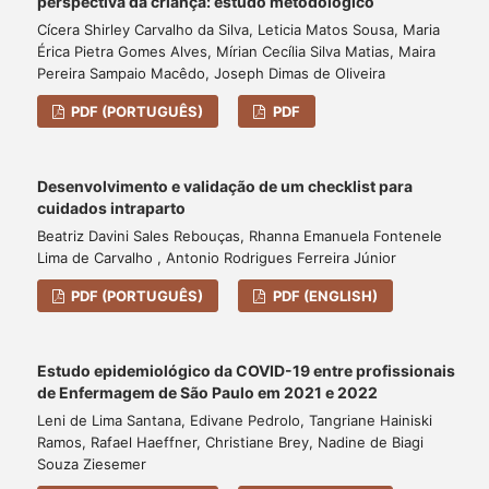
perspectiva da criança: estudo metodológico
Cícera Shirley Carvalho da Silva, Leticia Matos Sousa, Maria
Érica Pietra Gomes Alves, Mírian Cecília Silva Matias, Maira
Pereira Sampaio Macêdo, Joseph Dimas de Oliveira
PDF (PORTUGUÊS)
PDF
Desenvolvimento e validação de um checklist para
cuidados intraparto
Beatriz Davini Sales Rebouças, Rhanna Emanuela Fontenele
Lima de Carvalho , Antonio Rodrigues Ferreira Júnior
PDF (PORTUGUÊS)
PDF (ENGLISH)
Estudo epidemiológico da COVID-19 entre profissionais
de Enfermagem de São Paulo em 2021 e 2022
Leni de Lima Santana, Edivane Pedrolo, Tangriane Hainiski
Ramos, Rafael Haeffner, Christiane Brey, Nadine de Biagi
Souza Ziesemer