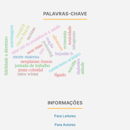
PALAVRAS-CHAVE
covid19
time out na assistência à saúde
riscos físicos
autoimagem
toxicidade
racismo
economia
tabagismo
ultrassom
reação
fidelidade a diretrizes
poisoning
near miss
rins
cateterismo urinário
hepatite b
morte materna
diabettes
suicídio
neoplasias ósseas
atitude
jornada de trabalho
prata coloidal
ratos wistar
fígado
INFORMAÇÕES
Para Leitores
Para Autores