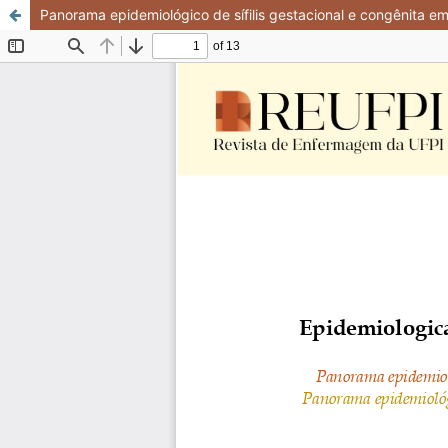
Panorama epidemiológico de sífilis gestacional e congênita e