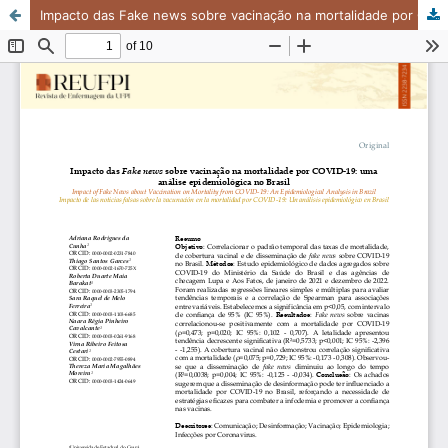
Impacto das Fake news sobre vacinação na mortalidade por COVID-19: uma análise epidemiológica no Brasil