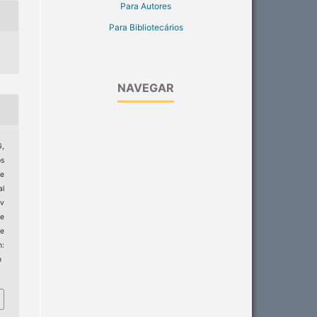
Para Autores
Para Bibliotecários
NAVEGAR
,
s
de
l
v
de
e
:
h