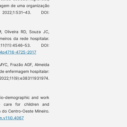
rmagem de uma organização
22;1:531–43. DOI:
, Oliveira RD, Souza JC,
meiros da rede hospitalar.
(11):4546–53. DOI:
214p4716-4725-2017
 MYC, Frazão AGF, Almeida
s de enfermagem hospitalar:
. 2022;11(9):e38311931974.
ocio-demographic and work
e care for children and
 do Centro-Oeste Mineiro.
om.v11i0.4067