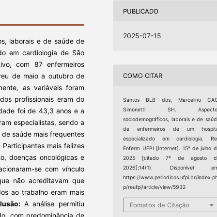
PUBLICADO
2025-07-15
os, laborais e de saúde de
ado em cardiologia de São
tivo, com 87 enfermeiros
COMO CITAR
rreu de maio a outubro de
mente, as variáveis foram
 dos profissionais eram do
Santos BLB dos, Marcelino CAG
dade foi de 43,3 anos e a
Simonetti SH. Aspecto
sociodemográficos, laborais e de saú
ram especialistas, sendo a
de enfermeiros de um hospita
 de saúde mais frequentes
especializado em cardiologia. Re
 Participantes mais felizes
Enferm UFPI [Internet]. 15º de julho 
to, doenças oncológicas e
2025 [citado 7º de agosto d
elacionaram-se com vínculo
2026];14(1). Disponível em
https://www.periodicos.ufpi.br/index.p
s que não acreditavam que
p/reufpi/article/view/5932
dos ao trabalho eram mais
lusão:
A análise permitiu
Fomatos de Citação
ado, com predominância de