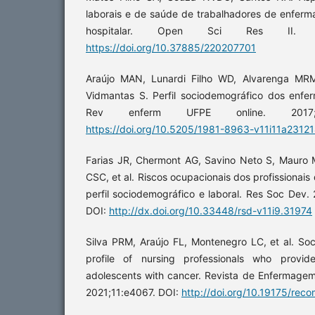
laborais e de saúde de trabalhadores de enfe
hospitalar. Open Sci Res II. 20
https://doi.org/10.37885/220207701
Araújo MAN, Lunardi Filho WD, Alvarenga MRM
Vidmantas S. Perfil sociodemográfico dos enfer
Rev enferm UFPE online. 2017;11
https://doi.org/10.5205/1981-8963-v11i11a231
Farias JR, Chermont AG, Savino Neto S, Mauro
CSC, et al. Riscos ocupacionais dos profissionai
perfil sociodemográfico e laboral. Res Soc Dev
DOI:
http://dx.doi.org/10.33448/rsd-v11i9.31974
Silva PRM, Araújo FL, Montenegro LC, et al. S
profile of nursing professionals who provid
adolescents with cancer. Revista de Enfermagem
2021;11:e4067. DOI:
http://doi.org/10.19175/rec