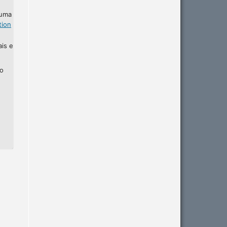
 uma
tion
ais e
ho