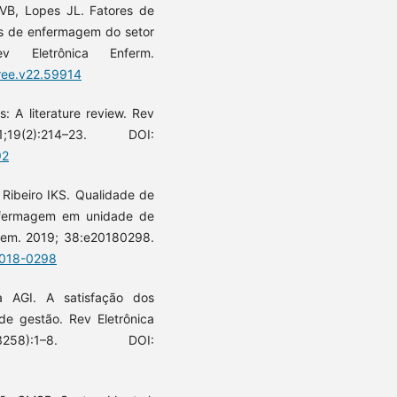
 VB, Lopes JL. Fatores de
ais de enfermagem do setor
ev Eletrônica Enferm.
/ree.v22.59914
s: A literature review. Rev
2):214–23. DOI:
92
, Ribeiro IKS. Qualidade de
enfermagem em unidade de
gem. 2019; 38:e20180298.
2018-0298
a AGI. A satisfação dos
e gestão. Rev Eletrônica
258):1–8. DOI: