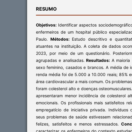
RESUMO
Objetivos:
Identificar aspectos sociodemográfic
enfermeiros de um hospital público especializ
Paulo.
Métodos:
Estudo descritivo e quantita
atuantes na instituição. A coleta de dados oco
2023, por meio de um questionário. Posterior
agrupadas e analisadas.
Resultados:
A maioria
sexo feminino, casados e brancos. A média de i
renda média foi de 5.000 a 10.000 reais; 85% e
área cardiovascular a mais comum. Os problemas
foram colesterol alto e doenças osteomusculares.
apresentaram menor incidência de colesterol al
emocionais. Os profissionais mais satisfeitos r
empregatício de iniciativa privada. Indivíduo
seus problemas de saúde estivessem relaciona
felizes, satisfeitos e menos estressados.
Conc
caracterizar os enfermeiros do contexto estud