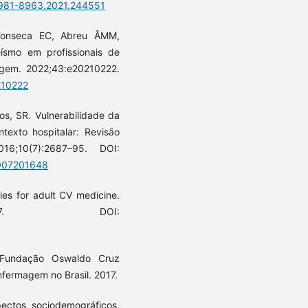
/1981-8963.2021.244551
Fonseca EC, Abreu ÂMM,
ísmo em profissionais de
gem. 2022;43:e20210222.
210222
s, SR. Vulnerabilidade da
texto hospitalar: Revisão
16;10(7):2687–95. DOI:
1007201648
es for adult CV medicine.
83-517. DOI:
 Fundação Oswaldo Cruz
Enfermagem no Brasil. 2017.
ctos sociodemográficos,