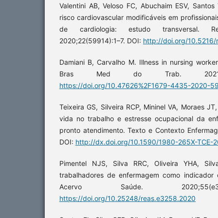
Valentini AB, Veloso FC, Abuchaim ESV, Santos
risco cardiovascular modificáveis em profission
de cardiologia: estudo transversal. R
2020;22(59914):1–7. DOI:
http://doi.org/10.5216
Damiani B, Carvalho M. Illness in nursing worker
Bras Med do Trab. 2021;19(
https://doi.org/10.47626%2F1679-4435-2020-5
Teixeira GS, Silveira RCP, Mininel VA, Moraes JT
vida no trabalho e estresse ocupacional da 
pronto atendimento. Texto e Contexto Enferma
DOI:
http://dx.doi.org/10.1590/1980-265X-TCE-
Pimentel NJS, Silva RRC, Oliveira YHA, Silv
trabalhadores de enfermagem como indicador d
Acervo Saúde. 2020;55(e3
https://doi.org/10.25248/reas.e3258.2020