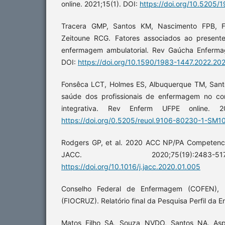
online. 2021;15(1). DOI:
https://doi.org/10.5205
Tracera GMP, Santos KM, Nascimento FPB, 
Zeitoune RCG. Fatores associados ao presente
enfermagem ambulatorial. Rev Gaúcha Enferma
DOI:
https://doi.org/10.1590/1983-1447.2022.20
Fonsêca LCT, Holmes ES, Albuquerque TM, Santo
saúde dos profissionais de enfermagem no con
integrativa. Rev Enferm UFPE online. 20
https://doi.org/0.5205/reuol.9106-80230-1-SM
Rodgers GP, et al. 2020 ACC NP/PA Competenci
JACC. 2020;75(19):24
https://doi.org/10.1016/j.jacc.2020.01.005
Conselho Federal de Enfermagem (COFEN),
(FIOCRUZ). Relatório final da Pesquisa Perfil da 
Matos Filho SA, Souza NVDO, Santos NA. Aspe