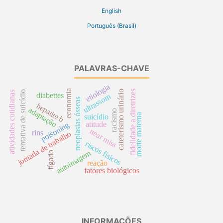
English
Português (Brasil)
PALAVRAS-CHAVE
etiologia
economia
cateterismo urinário
fidelidade a diretrizes
tentativa de suicídio
atividades cotidianas
diabettes
ultrassom
neoplasias ósseas
hepatite b
adaptação
racismo
morte materna
suicídio
atitude
poisoning
near miss
rins
jornada de trabalho
riscos físicos
autoimagem
fígado
reação
fatores biológicos
INFORMAÇÕES