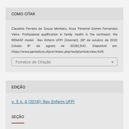
COMO CITAR
Claudete Ferreira de Souza Monteiro, Anya Pimentel Gomes Fernandes
Vieira. Professional qualification in family health in the northeast: the
RENASF model . Rev Enferm UFPI [Internet]. 28º de outubro de 2020
[citado 8º de agosto de 2026];5(4). Disponível em:
https://www.periodicos.ufpi.br/index.php/reufpi/article/view/406
Fomatos de Citação
EDIÇÃO
v. 5 n. 4 (2016): Rev Enferm UFPI
SEÇÃO