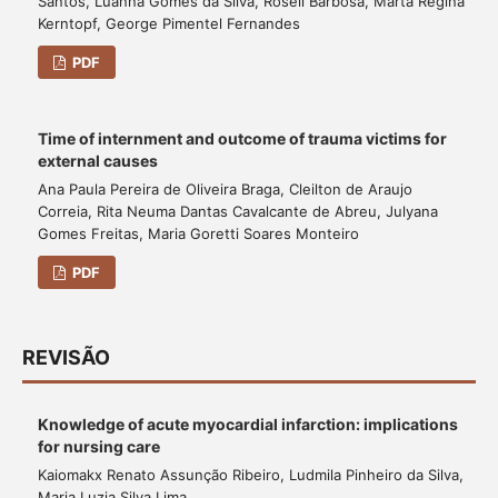
Santos, Luanna Gomes da Silva, Roseli Barbosa, Marta Regina
Kerntopf, George Pimentel Fernandes
PDF
Time of internment and outcome of trauma victims for
external causes
Ana Paula Pereira de Oliveira Braga, Cleilton de Araujo
Correia, Rita Neuma Dantas Cavalcante de Abreu, Julyana
Gomes Freitas, Maria Goretti Soares Monteiro
PDF
REVISÃO
Knowledge of acute myocardial infarction: implications
for nursing care
Kaiomakx Renato Assunção Ribeiro, Ludmila Pinheiro da Silva,
Maria Luzia Silva Lima