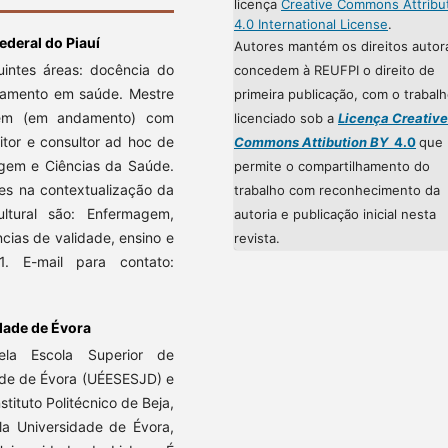
licença
Creative Commons Attribu
4.0 International License
.
ederal do Piauí
Autores mantém os direitos autor
uintes áreas: docência do
concedem à REUFPI o direito de
ejamento em saúde. Mestre
primeira publicação, com o trabal
gem (em andamento) com
licenciado sob a
Licença Creative
itor e consultor ad hoc de
Commons Attibution BY
4.0
que
agem e Ciências da Saúde.
permite o compartilhamento do
tes na contextualização da
trabalho com reconhecimento da
cultural são: Enfermagem,
autoria e publicação inicial nesta
ias de validade, ensino e
revista.
1. E-mail para contato:
dade de Évora
la Escola Superior de
de de Évora (UÉESESJD) e
ituto Politécnico de Beja,
a Universidade de Évora,