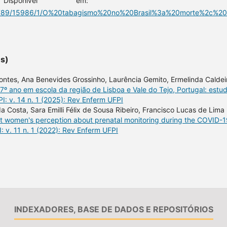
ponível em:
/123456789/15986/1/O%20tabagismo%20no%20Brasil%3a%20morte
es)
ontes, Ana Benevides Grossinho, Laurência Gemito, Ermelinda Caldei
º ano em escola da região de Lisboa e Vale do Tejo, Portugal: estu
: v. 14 n. 1 (2025): Rev Enferm UFPI
da Costa, Sara Emilli Félix de Sousa Ribeiro, Francisco Lucas de Lima
t women's perception about prenatal monitoring during the COVID-
 v. 11 n. 1 (2022): Rev Enferm UFPI
INDEXADORES, BASE DE DADOS E REPOSITÓRIOS