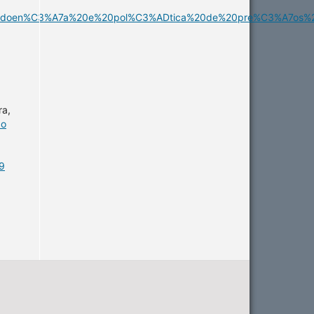
%2c%20doen%C3%A7a%20e%20pol%C3%ADtica%20de%20pre%C3%A7os%
ra,
do
19