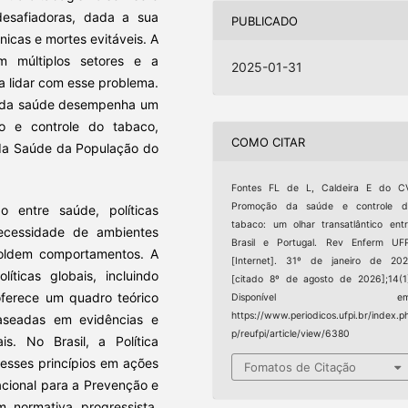
esafiadoras, dada a sua
PUBLICADO
nicas e mortes evitáveis. A
em múltiplos setores e a
2025-01-31
a lidar com esse problema.
ão da saúde desempenha um
o e controle do tabaco,
COMO CITAR
 da Saúde da População do
Fontes FL de L, Caldeira E do CV
Promoção da saúde e controle d
 entre saúde, políticas
tabaco: um olhar transatlântico ent
necessidade de ambientes
Brasil e Portugal. Rev Enferm UF
moldem comportamentos. A
[Internet]. 31º de janeiro de 20
íticas globais, incluindo
[citado 8º de agosto de 2026];14(1
oferece um quadro teórico
Disponível em
https://www.periodicos.ufpi.br/index.p
baseadas em evidências e
p/reufpi/article/view/6380
ais. No Brasil, a Política
esses princípios em ações
Fomatos de Citação
cional para a Prevenção e
 normativa progressista,