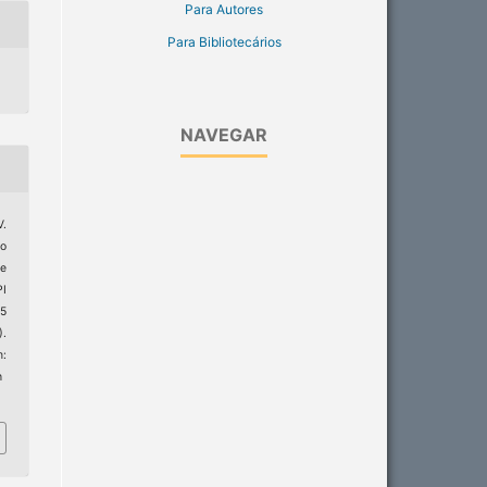
Para Autores
Para Bibliotecários
NAVEGAR
.
o
re
PI
25
).
:
h