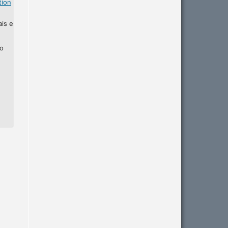
tion
ais e
ho