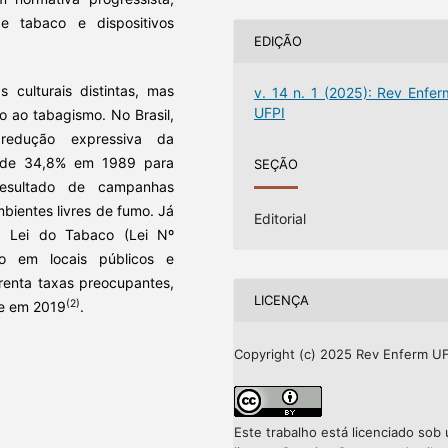
 tabaco e dispositivos
EDIÇÃO
s culturais distintas, mas
v. 14 n. 1 (2025): Rev Enfer
UFPI
o ao tabagismo. No Brasil,
 redução expressiva da
u de 34,8% em 1989 para
SEÇÃO
resultado de campanhas
bientes livres de fumo. Já
Editorial
 a Lei do Tabaco (Lei Nº
mo em locais públicos e
frenta taxas preocupantes,
LICENÇA
(2)
te em 2019
.
Copyright (c) 2025 Rev Enferm UF
Este trabalho está licenciado sob