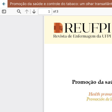
Promoção da saúde e controle do tabaco: um olhar transatlânti