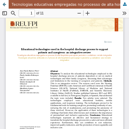
Tecnologias educativas empregadas no processo de alta hospitalar para apoiar pacientes e cuidadores: revisão integrativa