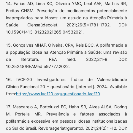
14. Farias AD, Lima KC, Oliveira YMC, Leal AAF, Martins RR,
Freitas CHSM. Prescrição de medicamentos potencialmente
inapropriados para idosos: um estudo na Atenção Primária à
Saúde. Ciensaúdecolet. 2021;26(5):1781-1792. DOI:
10.1590/1413-81232021265.04532021.
15. Gonçalves MHAF, Oliveira, CRV, Reis BCC. A polifarmácia e
a população idosa na Atenção Primária a Saúde: uma revisão
de literatura. REA med. 2022;3:1-8. DOI:
10.25248/REAMed.e97777.2022.
16. IVCF‑20 Investigadores. Índice de Vulnerabilidade
Clínico‑Funcional‑20 – questionário [Internet]. 2024. Available
from:
https://www.ivcf20.org/questionario-ivcf20
17. Mascarelo A, Bortoluzzi EC, Hahn SR, Alves ALSA, Doring
M, Portella MR. Prevalência e fatores associados à
polifarmácia excessiva em pessoas idosas institucionalizadas
do Sul do Brasil. Revbrasgeriatrgerontol. 2021;24(2):1-12. DOI: