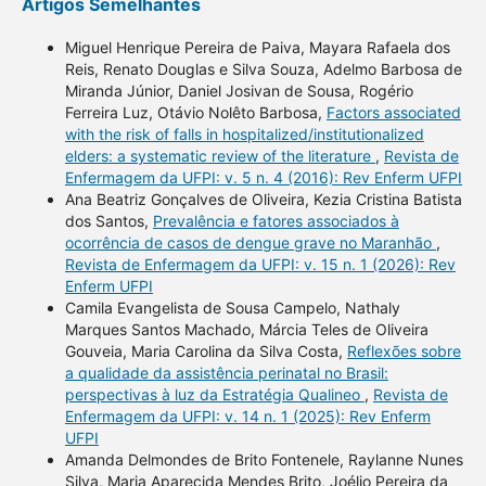
Artigos Semelhantes
Miguel Henrique Pereira de Paiva, Mayara Rafaela dos
Reis, Renato Douglas e Silva Souza, Adelmo Barbosa de
Miranda Júnior, Daniel Josivan de Sousa, Rogério
Ferreira Luz, Otávio Nolêto Barbosa,
Factors associated
with the risk of falls in hospitalized/institutionalized
elders: a systematic review of the literature
,
Revista de
Enfermagem da UFPI: v. 5 n. 4 (2016): Rev Enferm UFPI
Ana Beatriz Gonçalves de Oliveira, Kezia Cristina Batista
dos Santos,
Prevalência e fatores associados à
ocorrência de casos de dengue grave no Maranhão
,
Revista de Enfermagem da UFPI: v. 15 n. 1 (2026): Rev
Enferm UFPI
Camila Evangelista de Sousa Campelo, Nathaly
Marques Santos Machado, Márcia Teles de Oliveira
Gouveia, Maria Carolina da Silva Costa,
Reflexões sobre
a qualidade da assistência perinatal no Brasil:
perspectivas à luz da Estratégia Qualineo
,
Revista de
Enfermagem da UFPI: v. 14 n. 1 (2025): Rev Enferm
UFPI
Amanda Delmondes de Brito Fontenele, Raylanne Nunes
Silva, Maria Aparecida Mendes Brito, Joélio Pereira da