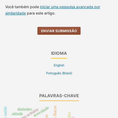
Você também pode
iniciar uma pesquisa avançada por
similaridade
para este artigo.
ENVIAR SUBMISSÃO
IDIOMA
English
Português (Brasil)
PALAVRAS-CHAVE
toxicidade
riscos físicos
cateterismo urinário
diabettes
atitude