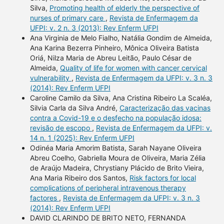
Silva,
Promoting health of elderly the perspective of
nurses of primary care
,
Revista de Enfermagem da
UFPI: v. 2 n. 3 (2013): Rev Enferm UFPI
Ana Virginia de Melo Fialho, Natália Gondim de Almeida,
Ana Karina Bezerra Pinheiro, Mônica Oliveira Batista
Oriá, Nilza Maria de Abreu Leitão, Paulo César de
Almeida,
Quality of life for women with cancer cervical
vulnerability
,
Revista de Enfermagem da UFPI: v. 3 n. 3
(2014): Rev Enferm UFPI
Caroline Camilo da Silva, Ana Cristina Ribeiro La Scaléa,
Silvia Carla da Silva André,
Caracterização das vacinas
contra a Covid-19 e o desfecho na população idosa:
revisão de escopo
,
Revista de Enfermagem da UFPI: v.
14 n. 1 (2025): Rev Enferm UFPI
Odinéa Maria Amorim Batista, Sarah Nayane Oliveira
Abreu Coelho, Gabriella Moura de Oliveira, Maria Zélia
de Araújo Madeira, Chrystiany Plácido de Brito Vieira,
Ana Maria Ribeiro dos Santos,
Risk factors for local
complications of peripheral intravenous therapy
factores
,
Revista de Enfermagem da UFPI: v. 3 n. 3
(2014): Rev Enferm UFPI
DAVID CLARINDO DE BRITO NETO, FERNANDA