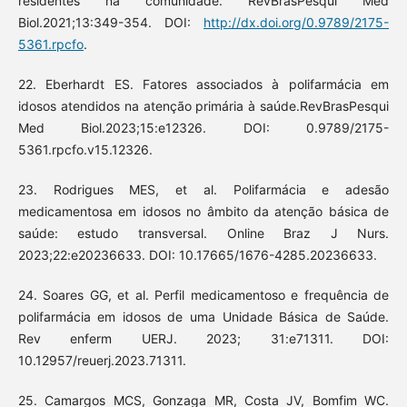
residentes na comunidade. RevBrasPesqui Med
Biol.2021;13:349-354. DOI:
http://dx.doi.org/0.9789/2175-
5361.rpcfo
.
22. Eberhardt ES. Fatores associados à polifarmácia em
idosos atendidos na atenção primária à saúde.RevBrasPesqui
Med Biol.2023;15:e12326. DOI: 0.9789/2175-
5361.rpcfo.v15.12326.
23. Rodrigues MES, et al. Polifarmácia e adesão
medicamentosa em idosos no âmbito da atenção básica de
saúde: estudo transversal. Online Braz J Nurs.
2023;22:e20236633. DOI: 10.17665/1676-4285.20236633.
24. Soares GG, et al. Perfil medicamentoso e frequência de
polifarmácia em idosos de uma Unidade Básica de Saúde.
Rev enferm UERJ. 2023; 31:e71311. DOI:
10.12957/reuerj.2023.71311.
25. Camargos MCS, Gonzaga MR, Costa JV, Bomfim WC.