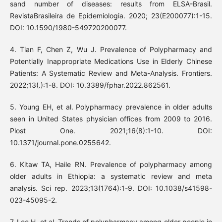
sand number of diseases: results from ELSA-Brasil.
RevistaBrasileira de Epidemiologia. 2020; 23(E200077):1-15.
DOI: 10.1590/1980-549720200077.
4. Tian F, Chen Z, Wu J. Prevalence of Polypharmacy and
Potentially Inappropriate Medications Use in Elderly Chinese
Patients: A Systematic Review and Meta-Analysis. Frontiers.
2022;13(.):1-8. DOI: 10.3389/fphar.2022.862561.
5. Young EH, et al. Polypharmacy prevalence in older adults
seen in United States physician offices from 2009 to 2016.
Plost One. 2021;16(8):1-10. DOI:
10.1371/journal.pone.0255642.
6. Kitaw TA, Haile RN. Prevalence of polypharmacy among
older adults in Ethiopia: a systematic review and meta
analysis. Sci rep. 2023;13(1764):1-9. DOI: 10.1038/s41598-
023-45095-2.
7. Lee H, et al. Trends of polypharmacy among older people in