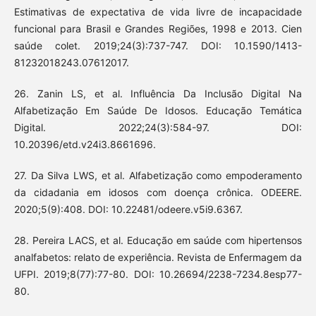
Estimativas de expectativa de vida livre de incapacidade
funcional para Brasil e Grandes Regiões, 1998 e 2013. Cien
saúde colet. 2019;24(3):737-747. DOI: 10.1590/1413-
81232018243.07612017.
26. Zanin LS, et al. Influência Da Inclusão Digital Na
Alfabetização Em Saúde De Idosos. Educação Temática
Digital. 2022;24(3):584-97. DOI:
10.20396/etd.v24i3.8661696.
27. Da Silva LWS, et al. Alfabetização como empoderamento
da cidadania em idosos com doença crônica. ODEERE.
2020;5(9):408. DOI: 10.22481/odeere.v5i9.6367.
28. Pereira LACS, et al. Educação em saúde com hipertensos
analfabetos: relato de experiência. Revista de Enfermagem da
UFPI. 2019;8(77):77-80. DOI: 10.26694/2238-7234.8esp77-
80.