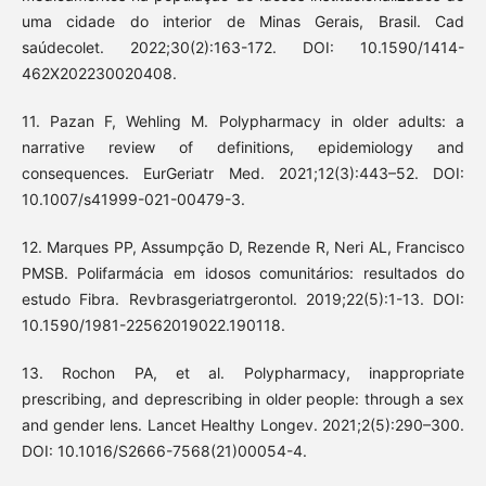
uma cidade do interior de Minas Gerais, Brasil. Cad
saúdecolet. 2022;30(2):163-172. DOI: 10.1590/1414-
462X202230020408.
11. Pazan F, Wehling M. Polypharmacy in older adults: a
narrative review of definitions, epidemiology and
consequences. EurGeriatr Med. 2021;12(3):443–52. DOI:
10.1007/s41999-021-00479-3.
12. Marques PP, Assumpção D, Rezende R, Neri AL, Francisco
PMSB. Polifarmácia em idosos comunitários: resultados do
estudo Fibra. Revbrasgeriatrgerontol. 2019;22(5):1-13. DOI:
10.1590/1981-22562019022.190118.
13. Rochon PA, et al. Polypharmacy, inappropriate
prescribing, and deprescribing in older people: through a sex
and gender lens. Lancet Healthy Longev. 2021;2(5):290–300.
DOI: 10.1016/S2666-7568(21)00054-4.