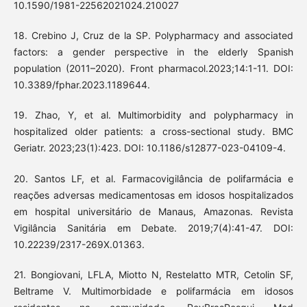
10.1590/1981-22562021024.210027
18. Crebino J, Cruz de la SP. Polypharmacy and associated
factors: a gender perspective in the elderly Spanish
population (2011–2020). Front pharmacol.2023;14:1-11. DOI:
10.3389/fphar.2023.1189644.
19. Zhao, Y, et al. Multimorbidity and polypharmacy in
hospitalized older patients: a cross-sectional study. BMC
Geriatr. 2023;23(1):423. DOI: 10.1186/s12877-023-04109-4.
20. Santos LF, et al. Farmacovigilância de polifarmácia e
reações adversas medicamentosas em idosos hospitalizados
em hospital universitário de Manaus, Amazonas. Revista
Vigilância Sanitária em Debate. 2019;7(4):41-47. DOI:
10.22239/2317-269X.01363.
21. Bongiovani, LFLA, Miotto N, Restelatto MTR, Cetolin SF,
Beltrame V. Multimorbidade e polifarmácia em idosos