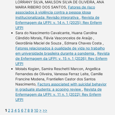
LORRANY SILVA, MAILSON SILVA DE OLIVEIRA, ANA
MARIA RIBEIRO DOS SANTOS,
Fatores de risco
associados à violência contra a pessoa idosa
institucionalizada: Revisão integrativa
,
Revista de
Enfermagem da UFPI: v. 14 n. 1 (2025): Rev Enferm
UFPI
Sara do Nascimento Cavalcante, Huana Carolina
Cândido Morais, Flávia Vasconcelos de Araújo ,
Geordânia Maciel de Souza , Edmara Chaves Costa ,
Fatores relacionados à qualidade de vida no trabalho
em universidade brasileira durante a pandemia
,
Revista
de Enfermagem da UFPI: v. 15 n. 1 (2026): Rev Enferm
UFPI
Moisés Kogien, Samira Reschetti Marcon, Angellica
Fernandes de Oliveira, Vanessa Ferraz Leite, Camille
Francine Modena, Frantiellen Castor dos Santos
Nascimento,
Factors associated with suicidal behavior
in graduate students: a scoping review
,
Revista de
Enfermagem da UFPI: v. 11 n. 1 (2022): Rev Enferm
UFPI
1
2
3
4
5
6
7
8
9
10
>
>>