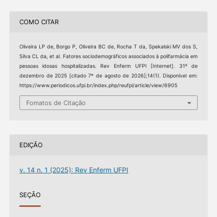
COMO CITAR
Oliveira LP de, Borgo P, Oliveira BC de, Rocha T da, Spekalski MV dos S,
Silva CL da, et al. Fatores sociodemográficos associados à polifarmácia em
pessoas idosas hospitalizadas. Rev Enferm UFPI [Internet]. 31º de
dezembro de 2025 [citado 7º de agosto de 2026];14(1). Disponível em:
https://www.periodicos.ufpi.br/index.php/reufpi/article/view/6905
Fomatos de Citação
EDIÇÃO
v. 14 n. 1 (2025): Rev Enferm UFPI
SEÇÃO