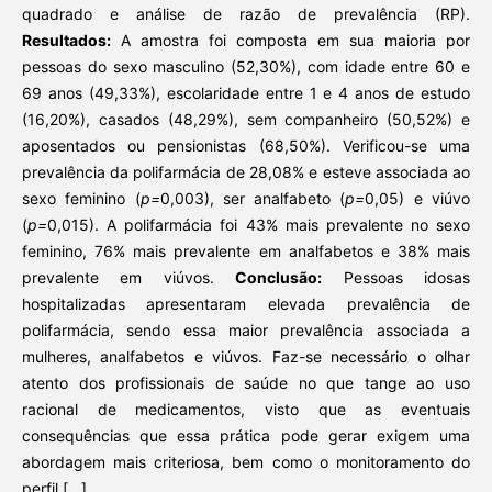
quadrado e análise de razão de prevalência (RP).
Resultados:
A amostra foi composta em sua maioria por
pessoas do sexo masculino (52,30%), com idade entre 60 e
69 anos (49,33%), escolaridade entre 1 e 4 anos de estudo
(16,20%), casados (48,29%), sem companheiro (50,52%) e
aposentados ou pensionistas (68,50%). Verificou-se uma
prevalência da polifarmácia de 28,08% e esteve associada ao
sexo feminino (
p=
0,003), ser analfabeto (
p=
0,05) e viúvo
(
p=
0,015). A polifarmácia foi 43% mais prevalente no sexo
feminino, 76% mais prevalente em analfabetos e 38% mais
prevalente em viúvos.
Conclusão:
Pessoas idosas
hospitalizadas apresentaram elevada prevalência de
polifarmácia, sendo essa maior prevalência associada a
mulheres, analfabetos e viúvos. Faz-se necessário o olhar
atento dos profissionais de saúde no que tange ao uso
racional de medicamentos, visto que as eventuais
consequências que essa prática pode gerar exigem uma
abordagem mais criteriosa, bem como o monitoramento do
perfil [...]