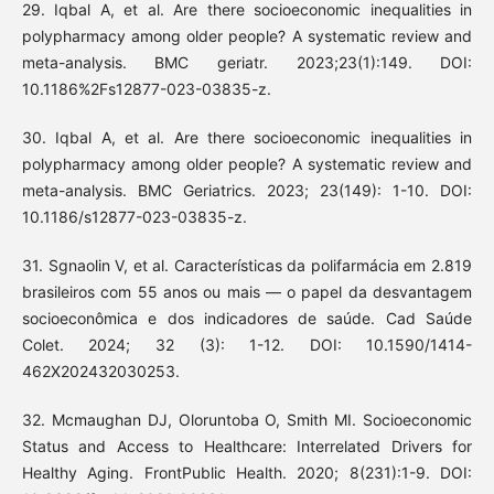
29. Iqbal A, et al. Are there socioeconomic inequalities in
polypharmacy among older people? A systematic review and
meta-analysis. BMC geriatr. 2023;23(1):149. DOI:
10.1186%2Fs12877-023-03835-z.
30. Iqbal A, et al. Are there socioeconomic inequalities in
polypharmacy among older people? A systematic review and
meta-analysis. BMC Geriatrics. 2023; 23(149): 1-10. DOI:
10.1186/s12877-023-03835-z.
31. Sgnaolin V, et al. Características da polifarmácia em 2.819
brasileiros com 55 anos ou mais — o papel da desvantagem
socioeconômica e dos indicadores de saúde. Cad Saúde
Colet. 2024; 32 (3): 1-12. DOI: 10.1590/1414-
462X202432030253.
32. Mcmaughan DJ, Oloruntoba O, Smith MI. Socioeconomic
Status and Access to Healthcare: Interrelated Drivers for
Healthy Aging. FrontPublic Health. 2020; 8(231):1-9. DOI: