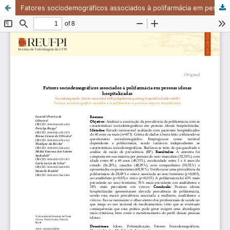
Fatores sociodemográficos associados à polifarmácia em pessoas idosas hospitalizadas