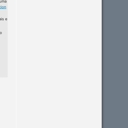
 uma
tion
ais e
ho