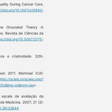
tuality During Cancer Care.
://doi.org/10.1007/s10943-
he Grounded Theory in
s. Revista de Ciências da
ps://doi.org/10.5007/2175-
os e criatividade. 32th.
on 2011. Montreal (CA):
http://scielo.pt/scielo.php?
002&lng=pt&nrm=iso
>
 escala de avaliação da
de Medicina. 2007; 21 (2):
00.26/32844