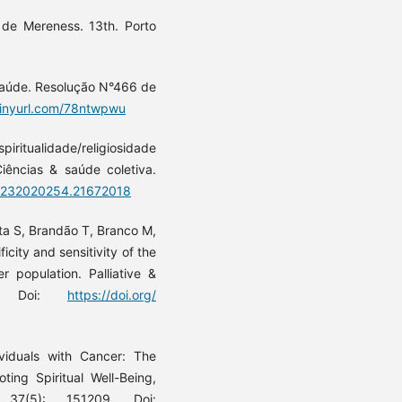
 de Mereness. 13th. Porto
 Saúde. Resolução N°466 de
/tinyurl.com/78ntwpwu
piritualidade/religiosidade
iências & saúde coletiva.
-81232020254.21672018
ta S, Brandão T, Branco M,
icity and sensitivity of the
 population. Palliative &
46. Doi:
https://doi.org/
ividuals with Cancer: The
ing Spiritual Well-Being,
 37(5): 151209. Doi: