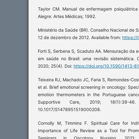
Taylor CM. Manual de enfermagem psiquiátrica
Alegre: Artes Médicas; 1992.
Ministério da Saúde (BR). Conselho Nacional de
12 de dezembro de 2012. Available from:
https:/
Forti S, Serbena S, Scaduto AA. Mensuração da es
em saúde no Brasil: uma revisão sistemática. C
2020; 25(4). Doi:
https://doi.org/10.1590/1413
Teixeira RJ, Machado JC, Faria S, Remondes-Cos
et al. Brief emotional screening in oncology: Specif
emotion thermometers in the Portuguese cancer
Supportive Care, 2019; 18(1):39-
10.1017/S1478951519000208.
Cornolly M, Timmins F. Spiritual Care for Ind
Importance of Life Review as a Tool for Promot
Seminars in Oncology Nursing. 2021;