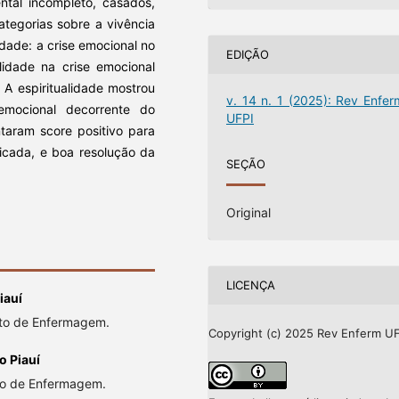
ntal incompleto, casados,
ategorias sobre a vivência
idade: a crise emocional no
EDIÇÃO
alidade na crise emocional
: A espiritualidade mostrou
v. 14 n. 1 (2025): Rev Enfer
emocional decorrente do
UFPI
ntaram score positivo para
icada, e boa resolução da
SEÇÃO
Original
LICENÇA
iauí
nto de Enfermagem.
Copyright (c) 2025 Rev Enferm UF
o Piauí
nto de Enfermagem.