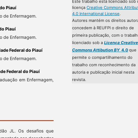
Este trabalho está licenciado sob
do Piauí
licença
Creative Commons Attribu
4.0 International License
.
nto de Enfermagem.
Autores mantém os direitos autor
concedem à REUFPI o direito de
do Piauí
primeira publicação, com o trabal
to de Enfermagem.
licenciado sob a
Licença Creative
ade Federal do Piauí
Commons Attibution BY
4.0
que
permite o compartilhamento do
nto de Enfermagem.
trabalho com reconhecimento da
de Federal do Piauí
autoria e publicação inicial nesta
 Graduação em Enfermagem,
revista.
ão JL. Os desafios que