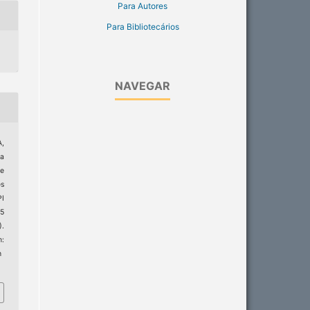
Para Autores
Para Bibliotecários
NAVEGAR
A,
ra
de
s
I
25
).
:
h