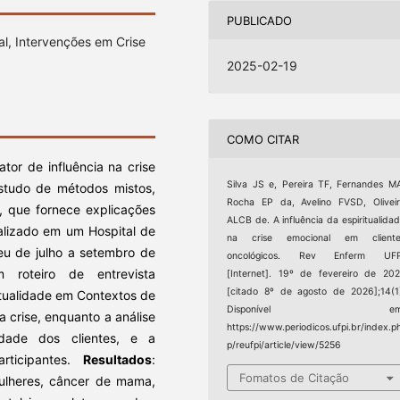
PUBLICADO
l, Intervenções em Crise
2025-02-19
COMO CITAR
tor de influência na crise
Silva JS e, Pereira TF, Fernandes M
studo de métodos mistos,
Rocha EP da, Avelino FVSD, Olivei
, que fornece explicações
ALCB de. A influência da espiritualida
alizado em um Hospital de
na crise emocional em cliente
eu de julho a setembro de
oncológicos. Rev Enferm UFP
 roteiro de entrevista
[Internet]. 19º de fevereiro de 20
[citado 8º de agosto de 2026];14(1
itualidade em Contextos de
Disponível em
da crise, enquanto a análise
https://www.periodicos.ufpi.br/index.p
alidade dos clientes, e a
p/reufpi/article/view/5256
articipantes.
Resultados
:
Fomatos de Citação
mulheres, câncer de mama,