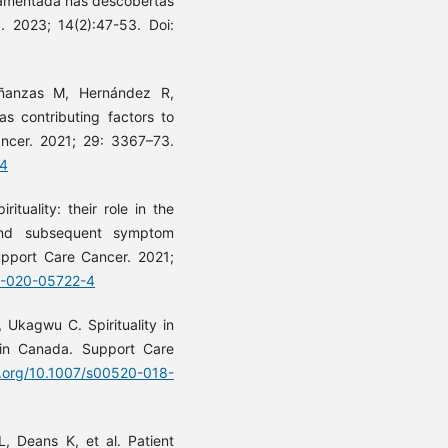
damentada nas descobertas
. 2023; 14(2):47-53. Doi:
oñanzas M, Hernández R,
s contributing factors to
Cancer. 2021; 29: 3367–73.
-4
ituality: their role in the
and subsequent symptom
pport Care Cancer. 2021;
20-020-05722-4
Ukagwu C. Spirituality in
e in Canada. Support Care
i.org/10.1007/s00520-018-
, Deans K, et al. Patient