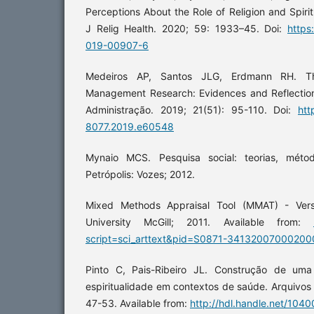
Perceptions About the Role of Religion and Spiri
J Relig Health. 2020; 59: 1933–45. Doi:
https
019-00907-6
Medeiros AP, Santos JLG, Erdmann RH. T
Management Research: Evidences and Reflection
Administração. 2019; 21(51): 95-110. Doi:
htt
8077.2019.e60548
Mynaio MCS. Pesquisa social: teorias, métod
Petrópolis: Vozes; 2012.
Mixed Methods Appraisal Tool (MMAT) - Versi
University McGill; 2011. Available from:
script=sci_arttext&pid=S0871-34132007000200
Pinto C, Pais-Ribeiro JL. Construção de uma
espiritualidade em contextos de saúde. Arquivos 
47-53. Available from:
http://hdl.handle.net/104