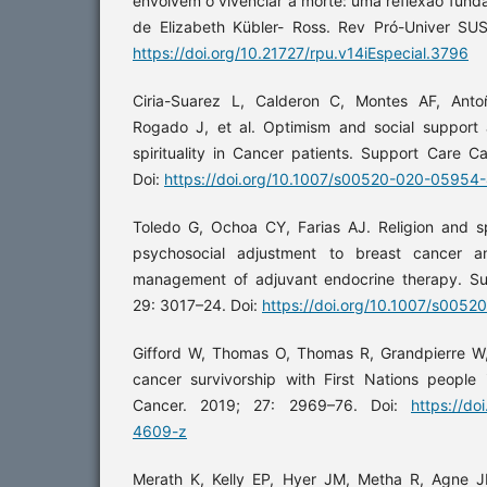
envolvem o vivenciar a morte: uma reflexão fun
de Elizabeth Kübler- Ross. Rev Pró-Univer SUS
https://doi.org/10.21727/rpu.v14iEspecial.3796
Ciria-Suarez L, Calderon C, Montes AF, Ant
Rogado J, et al. Optimism and social support a
spirituality in Cancer patients. Support Care 
Doi:
https://doi.org/10.1007/s00520-020-05954
Toledo G, Ochoa CY, Farias AJ. Religion and spir
psychosocial adjustment to breast cancer 
management of adjuvant endocrine therapy. Su
29: 3017–24. Doi:
https://doi.org/10.1007/s005
Gifford W, Thomas O, Thomas R, Grandpierre W, 
cancer survivorship with First Nations peopl
Cancer. 2019; 27: 2969–76. Doi:
https://do
4609-z
Merath K, Kelly EP, Hyer JM, Metha R, Agne JL