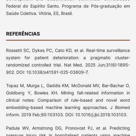
Federal do Espírito Santo. Programa de Pós-graduação em
Saúde Coletiva. Vitória, ES, Brasil.
REFERÊNCIAS
Rossetti SC, Dykes PC, Cato KD, et al. Real-time surveillance
system for patient deterioration: a pragmatic cluster-
randomized controlled trial. Nat Med. 2025 Jun;31(6):1895-
902. DOI: 10.1038/s41591-025-03609-7.
Topaz M, Murga L, Gaddis KM, McDonald MV, Bar-Bachar O,
Goldberg Y, Bowles KH. Mining fall-related information in
clinical notes: Comparison of rule-based and novel word
embedding-based machine learning approaches. J Biomed
Inform. 2019 Feb;90:103103. DOI: 10.1016/j.jbi.2019.103103.
Padula WV, Armstrong DG, Pronovost PJ, et al. Predicting
pressure injury risk in hospitalised patients using machine