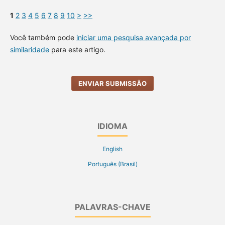
1
2
3
4
5
6
7
8
9
10
>
>>
Você também pode
iniciar uma pesquisa avançada por
similaridade
para este artigo.
ENVIAR SUBMISSÃO
IDIOMA
English
Português (Brasil)
PALAVRAS-CHAVE