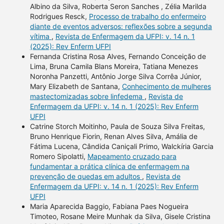
Albino da Silva, Roberta Seron Sanches , Zélia Marilda
Rodrigues Resck,
Processo de trabalho do enfermeiro
diante de eventos adversos: reflexões sobre a segunda
vítima
,
Revista de Enfermagem da UFPI: v. 14 n. 1
(2025): Rev Enferm UFPI
Fernanda Cristina Rosa Alves, Fernando Conceição de
Lima, Bruna Camila Blans Moreira, Tatiana Menezes
Noronha Panzetti, Antônio Jorge Silva Corrêa Júnior,
Mary Elizabeth de Santana,
Conhecimento de mulheres
mastectomizadas sobre linfedema
,
Revista de
Enfermagem da UFPI: v. 14 n. 1 (2025): Rev Enferm
UFPI
Catrine Storch Moitinho, Paula de Souza Silva Freitas,
Bruno Henrique Fiorin, Renan Alves Silva, Amália de
Fátima Lucena, Cândida Caniçali Primo, Walckíria Garcia
Romero Sipolatti,
Mapeamento cruzado para
fundamentar a prática clínica de enfermagem na
prevenção de quedas em adultos
,
Revista de
Enfermagem da UFPI: v. 14 n. 1 (2025): Rev Enferm
UFPI
Maria Aparecida Baggio, Fabiana Paes Nogueira
Timoteo, Rosane Meire Munhak da Silva, Gisele Cristina