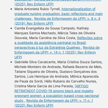
(2025): Rev Enferm UFPI
Maria Antonieta Rubio Tyrrell,
Internationalization of
graduate nursing graduation: basic reflections and main
challenges
,
Revista de Enfermagem da UFPI: v. 8 n. 4
(2019): Rev Enferm UFPI
Camila Evangelista de Sousa Campelo, Nathaly
Marques Santos Machado, Márcia Teles de Oliveira
Gouveia, Maria Carolina da Silva Costa,
Reflexões sobre
a qualidade da assistência perinatal no Brasil:
perspectivas à luz da Estratégia Qualineo
,
Revista de
Enfermagem da UFPI: v. 14 n. 1 (2025): Rev Enferm
UFPI
Gabrielle Silva Cavalcante, Maria Cristina Souza Santos,
Michele Monteiro de Andrade, Rafaela Bezerra de Melo,
Tatiane Siqueira de Oliveira, Gustavo Gonçalves dos
Santos, Luis Henrique de Andrade, Mônica Aparecida
de Paula de Sordi, Hélio Rubens de Carvalho Nunes,
Cristina Maria Garcia de Lima Parada,
[ARTIGO
RETRATADO] COVID-19 among black and mulatto
pregnant women: a population-based cross-sectional
study
,
Revista de Enfermagem da UFPI: v. 11 n. 1
(2022): Rev Enferm UFPI