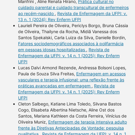
Manfrini , Aline Renata Hirano,
Prática cultural no
cuidado parental e cuidado transcultural de enfermeiros
ao recém-nascido
,
Revista de Enfermagem da UFPI: v.
13 n. 1 (2024): Rev Enferm UFPI
Laurieli Pereira de Oliveira, Periclys Borgo, Bruna Cássia
de Oliveira, Thailyne da Rocha, Midiã Vanessa dos
Santos Spekalski, Carla Luiza da Silva, Danielle Bordin,
Fatores sociodemográficos associados à polifarmácia
em pessoas idosas hospitalizadas
,
Revista de
Enfermagem da UFPI: v. 14 n. 1 (2025): Rev Enferm
UFPI
Lucas Dalvi Armond Rezende, Andressa Bolsoni Lopes,
Paula de Souza Silva Freitas,
Enfermagem em acessos
vasculares e terapia infusional: uma reflexão frente às
práticas avançadas em enfermagem
,
Revista de
Enfermagem da UFPI: v. 14 n. 1 (2025): Rev Enferm
UFPI
Cleton Salbego, Katiane Lima Toledo, Silvana Bastos
Cogo, Elisabeta Albertina Nietsche, Aline Ost dos
Santos, Mariana Kathleen da Costa Ferreira, Vinícius de
Oliveira Muniz,
Enfermagem de terapia intensiva adulto
frente às Diretivas Antecipadas de Vontade: pesquisa
qualitativa
,
Revista de Enfermagem da UFPI: v. 14 n. 1