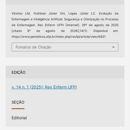
Vitorino LM, Yoshinari Júnior GH, Lopes Júnior LC. Evolução da
Enfermagem e Inteligência Artificial: Segurança e Otimização no Processo
de Enfermagem. Rev Enferm UFPI [Internet]. 29º de agosto de 2025
[citado 9º de agosto de 2026];14(1). Disponível em:
https://www.periodicos.ufpi.br/index.php/reufpi/article/view/6831
Fomatos de Citação
EDIÇÃO
v. 14 n. 1 (2025): Rev Enferm UFPI
SEÇÃO
Editorial