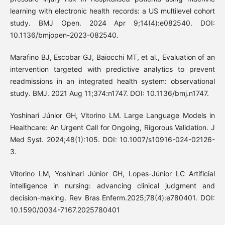
learning with electronic health records: a US multilevel cohort
study. BMJ Open. 2024 Apr 9;14(4):e082540. DOI:
10.1136/bmjopen-2023-082540.
Marafino BJ, Escobar GJ, Baiocchi MT, et al., Evaluation of an
intervention targeted with predictive analytics to prevent
readmissions in an integrated health system: observational
study. BMJ. 2021 Aug 11;374:n1747. DOI: 10.1136/bmj.n1747.
Yoshinari Júnior GH, Vitorino LM. Large Language Models in
Healthcare: An Urgent Call for Ongoing, Rigorous Validation. J
Med Syst. 2024;48(1):105. DOI: 10.1007/s10916-024-02126-
3.
Vitorino LM, Yoshinari Júnior GH, Lopes-Júnior LC Artificial
intelligence in nursing: advancing clinical judgment and
decision-making. Rev Bras Enferm.2025;78(4):e780401. DOI:
10.1590/0034-7167.2025780401