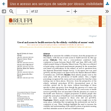
Uso e acesso aos serviços de saúde por idosos: visibilidade do trabalho do enfermeiro