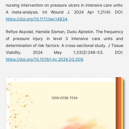
nursing intervention on pressure ulcers in intensive care units:
A meta‐analysis. Int Wound J. 2024 Apr 1;21(4). DOI:
https://doi.org/10.1111/iwj.14834
.
Refiye Akpolat, Hamide Sisman, Dudu Alptekin. The frequency
of pressure injury in level 3 intensive care units and
determination of risk factors: A cross-sectional study. J Tissue
Viability. 2024 May 1;33(2):248–53. DOI:
https://doi.org/10.1016/j.jtv.2024.03.009
.