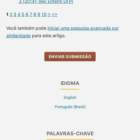
3 (2014): Rev Enferm UFPI
1
2
3
4
5
6
7
8
9
10
>
>>
Você também pode
iniciar uma pesquisa avançada por
similaridade
para este artigo.
ENVIAR SUBMISSÃO
IDIOMA
English
Português (Brasil)
PALAVRAS-CHAVE