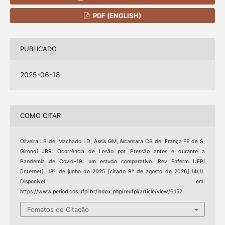
PDF (ENGLISH)
PUBLICADO
2025-06-18
COMO CITAR
Oliveira LB de, Machado LD, Assis GM, Alcantara CB de, França FE de S,
Girondi JBR. Ocorrência de Lesão por Pressão antes e durante a
Pandemia de Covid-19: um estudo comparativo. Rev Enferm UFPI
[Internet]. 18º de junho de 2025 [citado 9º de agosto de 2026];14(1).
Disponível em:
https://www.periodicos.ufpi.br/index.php/reufpi/article/view/6152
Fomatos de Citação