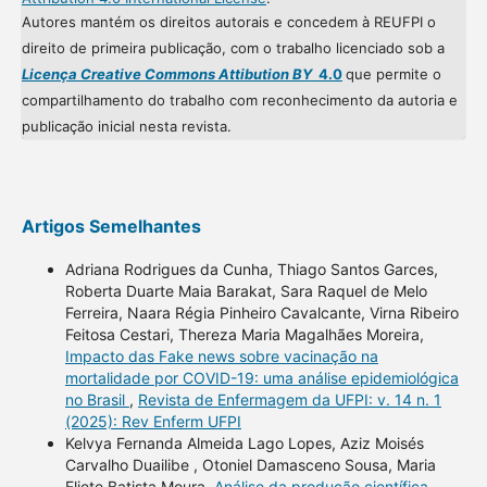
Autores mantém os direitos autorais e concedem à REUFPI o
direito de primeira publicação, com o trabalho licenciado sob a
Licença Creative Commons Attibution BY
4.0
que permite o
compartilhamento do trabalho com reconhecimento da autoria e
publicação inicial nesta revista.
Artigos Semelhantes
Adriana Rodrigues da Cunha, Thiago Santos Garces,
Roberta Duarte Maia Barakat, Sara Raquel de Melo
Ferreira, Naara Régia Pinheiro Cavalcante, Virna Ribeiro
Feitosa Cestari, Thereza Maria Magalhães Moreira,
Impacto das Fake news sobre vacinação na
mortalidade por COVID-19: uma análise epidemiológica
no Brasil
,
Revista de Enfermagem da UFPI: v. 14 n. 1
(2025): Rev Enferm UFPI
Kelvya Fernanda Almeida Lago Lopes, Aziz Moisés
Carvalho Duailibe , Otoniel Damasceno Sousa, Maria
Eliete Batista Moura,
Análise da produção científica