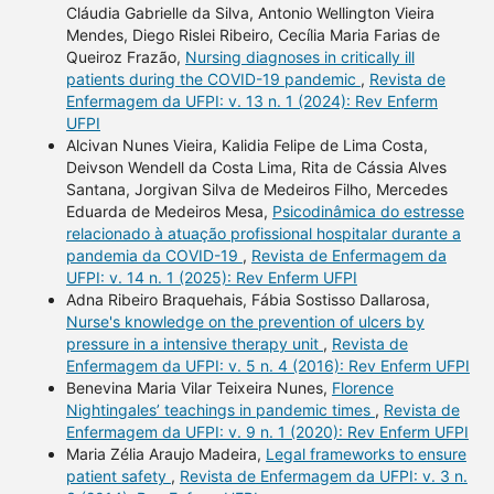
Cláudia Gabrielle da Silva, Antonio Wellington Vieira
Mendes, Diego Rislei Ribeiro, Cecília Maria Farias de
Queiroz Frazão,
Nursing diagnoses in critically ill
patients during the COVID-19 pandemic
,
Revista de
Enfermagem da UFPI: v. 13 n. 1 (2024): Rev Enferm
UFPI
Alcivan Nunes Vieira, Kalidia Felipe de Lima Costa,
Deivson Wendell da Costa Lima, Rita de Cássia Alves
Santana, Jorgivan Silva de Medeiros Filho, Mercedes
Eduarda de Medeiros Mesa,
Psicodinâmica do estresse
relacionado à atuação profissional hospitalar durante a
pandemia da COVID-19
,
Revista de Enfermagem da
UFPI: v. 14 n. 1 (2025): Rev Enferm UFPI
Adna Ribeiro Braquehais, Fábia Sostisso Dallarosa,
Nurse's knowledge on the prevention of ulcers by
pressure in a intensive therapy unit
,
Revista de
Enfermagem da UFPI: v. 5 n. 4 (2016): Rev Enferm UFPI
Benevina Maria Vilar Teixeira Nunes,
Florence
Nightingales’ teachings in pandemic times
,
Revista de
Enfermagem da UFPI: v. 9 n. 1 (2020): Rev Enferm UFPI
Maria Zélia Araujo Madeira,
Legal frameworks to ensure
patient safety
,
Revista de Enfermagem da UFPI: v. 3 n.