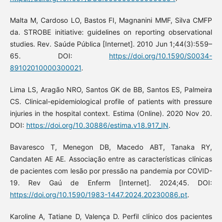
Malta M, Cardoso LO, Bastos FI, Magnanini MMF, Silva CMFP
da. STROBE initiative: guidelines on reporting observational
studies. Rev. Saúde Pública [Internet]. 2010 Jun 1;44(3):559–
65. DOI:
https://doi.org/10.1590/S0034-
89102010000300021
.
Lima LS, Aragão NRO, Santos GK de BB, Santos ES, Palmeira
CS. Clinical-epidemiological profile of patients with pressure
injuries in the hospital context. Estima (Online). 2020 Nov 20.
DOI:
https://doi.org/10.30886/estima.v18.917_IN
.
Bavaresco T, Menegon DB, Macedo ABT, Tanaka RY,
Candaten AE AE. Associação entre as características clínicas
de pacientes com lesão por pressão na pandemia por COVID-
19. Rev Gaú de Enferm [Internet]. 2024;45. DOI:
https://doi.org/10.1590/1983-1447.2024.20230086.pt
.
Karoline A, Tatiane D, Valença D. Perfil clínico dos pacientes