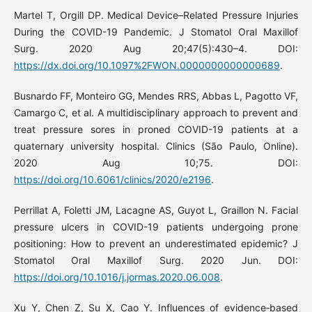
Martel T, Orgill DP. Medical Device–Related Pressure Injuries
During the COVID-19 Pandemic. J Stomatol Oral Maxillof
Surg. 2020 Aug 20;47(5):430–4. DOI:
https://dx.doi.org/10.1097%2FWON.0000000000000689
.
Busnardo FF, Monteiro GG, Mendes RRS, Abbas L, Pagotto VF,
Camargo C, et al. A multidisciplinary approach to prevent and
treat pressure sores in proned COVID-19 patients at a
quaternary university hospital. Clinics (São Paulo, Online).
2020 Aug 10;75. DOI:
https://doi.org/10.6061/clinics/2020/e2196
.
Perrillat A, Foletti JM, Lacagne AS, Guyot L, Graillon N. Facial
pressure ulcers in COVID-19 patients undergoing prone
positioning: How to prevent an underestimated epidemic? J
Stomatol Oral Maxillof Surg. 2020 Jun. DOI:
https://doi.org/10.1016/j.jormas.2020.06.008
.
Xu Y, Chen Z, Su X, Cao Y. Influences of evidence‐based