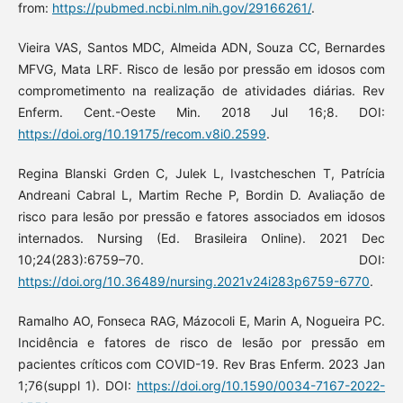
from:
https://pubmed.ncbi.nlm.nih.gov/29166261/
.
Vieira VAS, Santos MDC, Almeida ADN, Souza CC, Bernardes
MFVG, Mata LRF. Risco de lesão por pressão em idosos com
comprometimento na realização de atividades diárias. Rev
Enferm. Cent.-Oeste Min. 2018 Jul 16;8. DOI:
https://doi.org/10.19175/recom.v8i0.2599
.
Regina Blanski Grden C, Julek L, Ivastcheschen T, Patrícia
Andreani Cabral L, Martim Reche P, Bordin D. Avaliação de
risco para lesão por pressão e fatores associados em idosos
internados. Nursing (Ed. Brasileira Online). 2021 Dec
10;24(283):6759–70. DOI:
https://doi.org/10.36489/nursing.2021v24i283p6759-6770
.
Ramalho AO, Fonseca RAG, Mázocoli E, Marin A, Nogueira PC.
Incidência e fatores de risco de lesão por pressão em
pacientes críticos com COVID-19. Rev Bras Enferm. 2023 Jan
1;76(suppl 1). DOI:
https://doi.org/10.1590/0034-7167-2022-