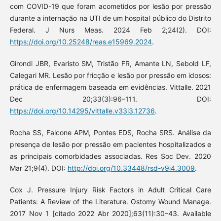
com COVID-19 que foram acometidos por lesão por pressão
durante a internação na UTI de um hospital público do Distrito
Federal. J Nurs Meas. 2024 Feb 2;24(2). DOI:
https://doi.org/10.25248/reas.e15969.2024
.
Girondi JBR, Evaristo SM, Tristão FR, Amante LN, Sebold LF,
Calegari MR. Lesão por fricção e lesão por pressão em idosos:
prática de enfermagem baseada em evidências. Vittalle. 2021
Dec 20;33(3):96–111. DOI:
https://doi.org/10.14295/vittalle.v33i3.12736
.
Rocha SS, Falcone APM, Pontes EDS, Rocha SRS. Análise da
presença de lesão por pressão em pacientes hospitalizados e
as principais comorbidades associadas. Res Soc Dev. 2020
Mar 21;9(4). DOI:
http://doi.org/10.33448/rsd-v9i4.3009
.
Cox J. Pressure Injury Risk Factors in Adult Critical Care
Patients: A Review of the Literature. Ostomy Wound Manage.
2017 Nov 1 [citado 2022 Abr 2020];63(11):30–43. Available