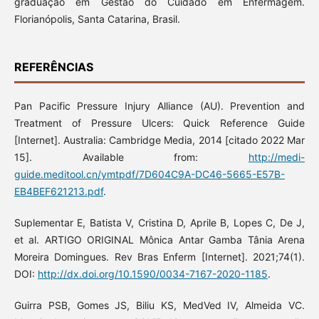
graduação em Gestão do Cuidado em Enfermagem.
Florianópolis, Santa Catarina, Brasil.
REFERÊNCIAS
Pan Pacific Pressure Injury Alliance (AU). Prevention and
Treatment of Pressure Ulcers: Quick Reference Guide
[Internet]. Australia: Cambridge Media, 2014 [citado 2022 Mar
15]. Available from:
http://medi-
guide.meditool.cn/ymtpdf/7D604C9A-DC46-5665-E57B-
EB4BEF621213.pdf
.
Suplementar E, Batista V, Cristina D, Aprile B, Lopes C, De J,
et al. ARTIGO ORIGINAL Mônica Antar Gamba Tânia Arena
Moreira Domingues. Rev Bras Enferm [Internet]. 2021;74(1).
DOI:
http://dx.doi.org/10.1590/0034-7167-2020-1185
.
Guirra PSB, Gomes JS, Biliu KS, MedVed IV, Almeida VC.