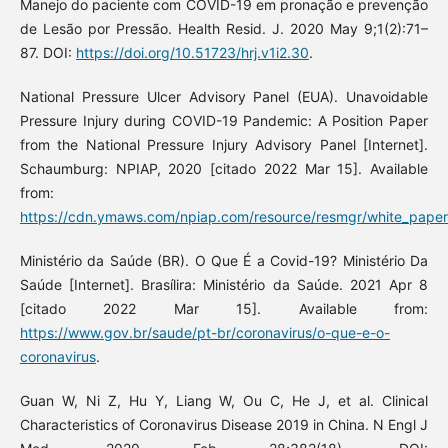
Manejo do paciente com COVID-19 em pronação e prevenção
de Lesão por Pressão. Health Resid. J. 2020 May 9;1(2):71–
87. DOI:
https://doi.org/10.51723/hrj.v1i2.30
.
National Pressure Ulcer Advisory Panel (EUA). Unavoidable
Pressure Injury during COVID-19 Pandemic: A Position Paper
from the National Pressure Injury Advisory Panel [Internet].
Schaumburg: NPIAP, 2020 [citado 2022 Mar 15]. Available
from:
https://cdn.ymaws.com/npiap.com/resource/resmgr/white_pape
Ministério da Saúde (BR). O Que É a Covid-19? Ministério Da
Saúde [Internet]. Brasílira: Ministério da Saúde. 2021 Apr 8
[citado 2022 Mar 15]. Available from:
https://www.gov.br/saude/pt-br/coronavirus/o-que-e-o-
coronavirus
.
Guan W, Ni Z, Hu Y, Liang W, Ou C, He J, et al. Clinical
Characteristics of Coronavirus Disease 2019 in China. N Engl J