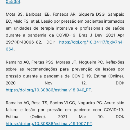
0553pt
.
Mota BS, Barbosa IEB, Fonseca AR, Siqueira DSG, Sampaio
EC, Melo FS, et al. Lesão por pressão em pacientes internados
em unidades de terapia intensiva e profissionais de saúde
durante a pandemia da COVID-19. Braz J Dev. 2021 Apr
29;7(4):43066–82. DOI:
https://doi.org/10.34117/bjdv7n4-
664
.
Ramalho AO, Freitas PSS, Moraes JT, Nogueira PC. Reflexões
sobre as recomendações para prevenção de lesões por
pressão durante a pandemia de COVID-19. Estima (Online).
2020 Nov 12. DOI:
https://doi.org/10.30886/estima.v18.940_PT
.
Ramalho AO, Rosa TS, Santos VLCG, Nogueira PC. Acute skin
failure e lesão por pressão em paciente com COVID-19.
Estima (Online). 2021 Mar 10. DOI:
https://doi.org/10.30886/estima.v19.1007_PT
.