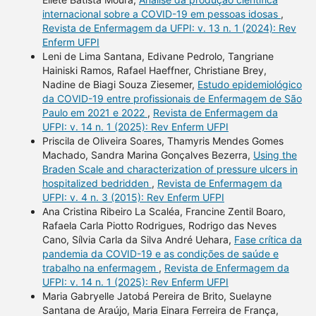
internacional sobre a COVID-19 em pessoas idosas
,
Revista de Enfermagem da UFPI: v. 13 n. 1 (2024): Rev
Enferm UFPI
Leni de Lima Santana, Edivane Pedrolo, Tangriane
Hainiski Ramos, Rafael Haeffner, Christiane Brey,
Nadine de Biagi Souza Ziesemer,
Estudo epidemiológico
da COVID-19 entre profissionais de Enfermagem de São
Paulo em 2021 e 2022
,
Revista de Enfermagem da
UFPI: v. 14 n. 1 (2025): Rev Enferm UFPI
Priscila de Oliveira Soares, Thamyris Mendes Gomes
Machado, Sandra Marina Gonçalves Bezerra,
Using the
Braden Scale and characterization of pressure ulcers in
hospitalized bedridden
,
Revista de Enfermagem da
UFPI: v. 4 n. 3 (2015): Rev Enferm UFPI
Ana Cristina Ribeiro La Scaléa, Francine Zentil Boaro,
Rafaela Carla Piotto Rodrigues, Rodrigo das Neves
Cano, Sílvia Carla da Silva André Uehara,
Fase crítica da
pandemia da COVID-19 e as condições de saúde e
trabalho na enfermagem
,
Revista de Enfermagem da
UFPI: v. 14 n. 1 (2025): Rev Enferm UFPI
Maria Gabryelle Jatobá Pereira de Brito, Suelayne
Santana de Araújo, Maria Einara Ferreira de França,