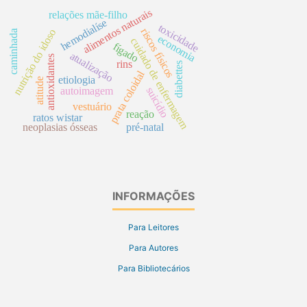
alimentos naturais
relações mãe-filho
hemodialíse
toxicidade
riscos físicos
nutrição do idoso
caminhada
economia
cuidado de enfermagem
fígado
atualização
antioxidantes
rins
diabettes
prata coloidal
etiologia
atitude
suicídio
autoimagem
vestuário
reação
ratos wistar
neoplasias ósseas
pré-natal
INFORMAÇÕES
Para Leitores
Para Autores
Para Bibliotecários