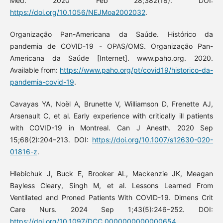
Med. 2020 Feb 28;382(18). DOI:
https://doi.org/10.1056/NEJMoa2002032
.
Organização Pan-Americana da Saúde. Histórico da
pandemia de COVID-19 - OPAS/OMS. Organização Pan-
Americana da Saúde [Internet]. www.paho.org. 2020.
Available from:
https://www.paho.org/pt/covid19/historico-da-
pandemia-covid-19
.
Cavayas YA, Noël A, Brunette V, Williamson D, Frenette AJ,
Arsenault C, et al. Early experience with critically ill patients
with COVID-19 in Montreal. Can J Anesth. 2020 Sep
15;68(2):204–213. DOI:
https://doi.org/10.1007/s12630-020-
01816-z
.
Hlebichuk J, Buck E, Brooker AL, Mackenzie JK, Meagan
Bayless Cleary, Singh M, et al. Lessons Learned From
Ventilated and Proned Patients With COVID-19. Dimens Crit
Care Nurs. 2024 Sep 1;43(5):246–252. DOI:
https://doi.org/10.1097/DCC.0000000000000654
.