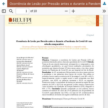
Ocorrência de Lesão por Pressão antes e durante a Pandemia de Covid-19: um estudo comparativo