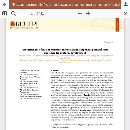
“Reconhecimento” das práticas de enfermeiras no pré-natal ambulatorial especializado: subsídios para desenvolvimento de protocolo