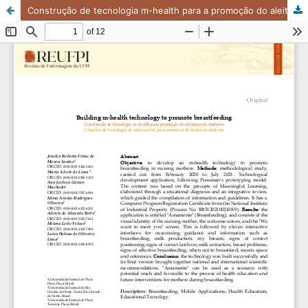
Construção de tecnologia m-health para a promoção do aleitamento materno