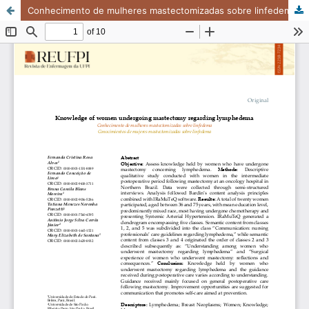
Conhecimento de mulheres mastectomizadas sobre linfedema