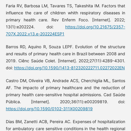
Faria RV, Barbosa LM, Tavares TS, Takeshita IM. Factors that
influence the care of children whith respiratory diseases in
primary health care. Rev Enferm Foco. [Internet]. 2022;
13(1):e202224. doi:
https://doi.org/10.21675/2357-
707X.2022.v13.e-202224ESP1
Barros RD, Aquino R, Souza LEPF. Evolution of the structure
and results of primary health care in Brazil between 2008 and
2019. Ciênc Saúde Colet. [Internet]. 2022;27(11):4289-4301.
doi:
https://doi.org/10.1590/1413-812320222711.02272022EN
Castro DM, Oliveira VB, Andrade ACS, Cherchiglia ML, Santos
AF. The impacto of primary healthcare and the reduction of
primary health care-sensitive hospital admissions. Cad Saúde
Pública. [Internet]. 2020;36(11):e00209819. doi:
https://doi.org/10.1590/0102-311X00209819
Dias BM, Zanetti ACB, Pereira AC. Expenses of hospitalization
for ambulatory care sensitive conditions in the health regional