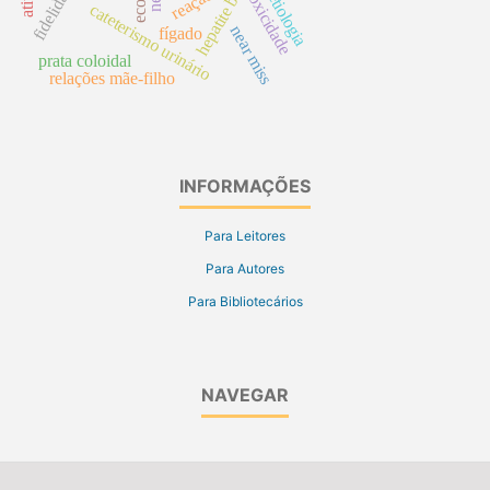
reação
toxicidade
etiologia
hepatite b
cateterismo urinário
near miss
fígado
prata coloidal
relações mãe-filho
INFORMAÇÕES
Para Leitores
Para Autores
Para Bibliotecários
NAVEGAR