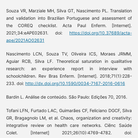
Souza VR, Marziale MH, Silva GT, Nascimento PL. Translation
and validation into Brazilian Portuguese and assessment of
the COREQ checklist. Acta Paul Enferm. [Internet].
2021;34:eAPE02631. doi:
https://doi.org/10.37689/acta-
ape/2021AO02631
Nascimento LCN, Souza TV, Oliveira ICS, Moraes JRMM,
Aguiar RCB, Silva LF. Theoretical saturation in qualitative
research: an experience report in interview with
schoolchildren. Rev Bras Enferm. [Internet]. 2018;71(1):228-
233. doi:
http://dx.doi.org/10.1590/0034-7167-2016-0616
Bardin L. Análise de conteúdo. São Paulo: Edições 70, 2016.
Tofani LFN, Furtado LAC, Guimarães CF, Feliciano DGCF, Silva
GR, Bragagnolo LM, et al. Chaos, organization and creativity:
integrative review on health care networks. Ciênc Saúde
Colet. [Internet] 2021;26(10):4769-4782. doi: