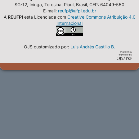
SG-12, Ininga, Teresina, Piauí, Brasil, CEP: 64049-550
E-mail:
reufpi@ufpi.edu.br
A
REUFPI
esta Licenciada com
Creative Commons Atribuição 4.0
Internacional
OJS customizado por:
Luis Andrés Castillo B.