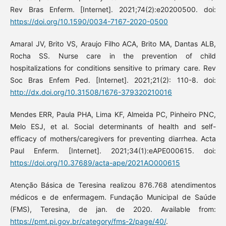
Rev Bras Enferm. [Internet]. 2021;74(2):e20200500. doi:
https://doi.org/10.1590/0034-7167-2020-0500
Amaral JV, Brito VS, Araujo Filho ACA, Brito MA, Dantas ALB,
Rocha SS. Nurse care in the prevention of child
hospitalizations for conditions sensitive to primary care. Rev
Soc Bras Enfem Ped. [Internet]. 2021;21(2): 110-8. doi:
http://dx.doi.org/10.31508/1676-379320210016
Mendes ERR, Paula PHA, Lima KF, Almeida PC, Pinheiro PNC,
Melo ESJ, et al. Social determinants of health and self-
efficacy of mothers/caregivers for preventing diarrhea. Acta
Paul Enferm. [Internet]. 2021;34(1):eAPE000615. doi:
https://doi.org/10.37689/acta-ape/2021AO000615
Atenção Básica de Teresina realizou 876.768 atendimentos
médicos e de enfermagem. Fundação Municipal de Saúde
(FMS), Teresina, de jan. de 2020. Available from:
https://pmt.pi.gov.br/category/fms-2/page/40/
.