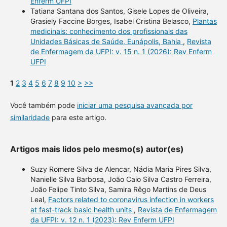
Enferm UFPI
Tatiana Santana dos Santos, Gisele Lopes de Oliveira,
Grasiely Faccine Borges, Isabel Cristina Belasco,
Plantas
medicinais: conhecimento dos profissionais das
Unidades Básicas de Saúde, Eunápolis, Bahia
,
Revista
de Enfermagem da UFPI: v. 15 n. 1 (2026): Rev Enferm
UFPI
1
2
3
4
5
6
7
8
9
10
>
>>
Você também pode
iniciar uma pesquisa avançada por
similaridade
para este artigo.
Artigos mais lidos pelo mesmo(s) autor(es)
Suzy Romere Silva de Alencar, Nádia Maria Pires Silva,
Nanielle Silva Barbosa, João Caio Silva Castro Ferreira,
João Felipe Tinto Silva, Samira Rêgo Martins de Deus
Leal,
Factors related to coronavirus infection in workers
at fast-track basic health units
,
Revista de Enfermagem
da UFPI: v. 12 n. 1 (2023): Rev Enferm UFPI