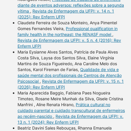
diante de eventos adversos: reflexões sobre a segunda
vítima
,
Revista de Enfermagem da UFPI: v. 14 n. 1
(2025): Rev Enferm UFPI
Claudete Ferreira de Souza Monteiro, Anya Pimentel
Gomes Fernandes Vieira,
Professional qualification in
family health in the northeast: the RENASF model
,
Revista de Enfermagem da UFPI: v. 5 n. 4 (2016): Rev
Enferm UFPI
Maria Eysianne Alves Santos, Patrícia de Paula Alves
Costa Silva, Laysa dos Santos Silva, Elaine Virgínia
Martins de Souza Figueiredo, Ana Caroline Melo dos
Santos, Karol Fireman de Farias,
Qualidade de vida e
saúde mental dos profissionais de Centros de Atenção
Psicosocial
,
Revista de Enfermagem da UFPI: v. 15 n. 1
(2026): Rev Enferm UFPI
Maria Aparecida Baggio, Fabiana Paes Nogueira
Timoteo, Rosane Meire Munhak da Silva, Gisele Cristina
Manfrini , Aline Renata Hirano,
Prática cultural no
cuidado parental e cuidado transcultural de enfermeiros
ao recém-nascido
,
Revista de Enfermagem da UFPI: v.
13 n. 1 (2024): Rev Enferm UFPI
Beatriz Davini Sales Rebouças, Rhanna Emanuela