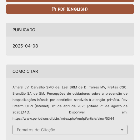
PDF (ENGLISH)
PUBLICADO
2025-04-08
COMO CITAR
Amaral JV, Carvalho SMO de, Leal SRM de D, Torres MV, Freitas CSC,
Brandão SA de SM. Percepções de cuidadores sobre a prevenção de
hospitalizações infantis por condições sensíveis à atenção primária. Rev
Enferm UFPI [Internet]. 8º de abril de 2025 [citado 7º de agosto de
2026];14(1). Disponível em:
https://www.periodicos.ufpi.br/index.php/reufpi/article/view/5344
Fomatos de Citação