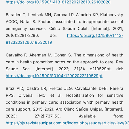
https://doi.org/10.1590/1413-812320212610.26102020
Baratieri T, Lentsck MH, Corona LP, Almeida KP, Kluthcovsky
ACGC, Natal S. Factors associated to inappropriate use of
emergency services. Ciênc Saúde Colet. [Internet]. 2021;
26(6):2281-2290. doi:
https://doi.org/10.1590/1413-
81232021266.18532019
Carvalho F, Akerman M, Cohen S. The dimensiono of health
care in health promotion: notes on the approach to care. Rev
Saúde Soc. [Internet]. 2022; 31(3): e210529pt. doi:
https://doi.org/10.1590/S0104-12902022210529pt
Braz AID, Castro LR, Freitas JLG, Cavalcante DFB, Pereira
PPS, Oliveira TMC, et al. Hospitalization for sensitive
conditions in primary care: association whith primary health
care support, 2015-2021. Arq Ciênc Saúde Unipar. [Internet].
2023; 27(2):737-53. Available from:
https://ojs.revistasunipar.com.br/index.php/saude/article/view/