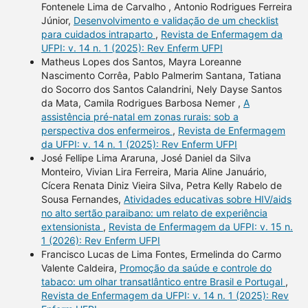
Fontenele Lima de Carvalho , Antonio Rodrigues Ferreira
Júnior,
Desenvolvimento e validação de um checklist
para cuidados intraparto
,
Revista de Enfermagem da
UFPI: v. 14 n. 1 (2025): Rev Enferm UFPI
Matheus Lopes dos Santos, Mayra Loreanne
Nascimento Corrêa, Pablo Palmerim Santana, Tatiana
do Socorro dos Santos Calandrini, Nely Dayse Santos
da Mata, Camila Rodrigues Barbosa Nemer ,
A
assistência pré-natal em zonas rurais: sob a
perspectiva dos enfermeiros
,
Revista de Enfermagem
da UFPI: v. 14 n. 1 (2025): Rev Enferm UFPI
José Fellipe Lima Araruna, José Daniel da Silva
Monteiro, Vivian Lira Ferreira, Maria Aline Januário,
Cícera Renata Diniz Vieira Silva, Petra Kelly Rabelo de
Sousa Fernandes,
Atividades educativas sobre HIV/aids
no alto sertão paraibano: um relato de experiência
extensionista
,
Revista de Enfermagem da UFPI: v. 15 n.
1 (2026): Rev Enferm UFPI
Francisco Lucas de Lima Fontes, Ermelinda do Carmo
Valente Caldeira,
Promoção da saúde e controle do
tabaco: um olhar transatlântico entre Brasil e Portugal
,
Revista de Enfermagem da UFPI: v. 14 n. 1 (2025): Rev