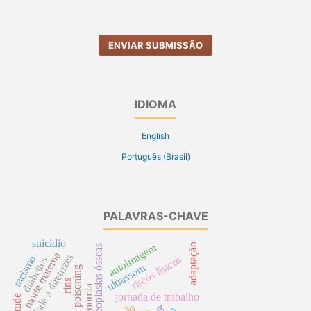
ENVIAR SUBMISSÃO
IDIOMA
English
Português (Brasil)
PALAVRAS-CHAVE
suicídio
autoimagem
adaptação
neoplasias ósseas
morte materna
fidelidade a diretrizes
racismo
riscos físicos
diabettes
ultrassom
poisoning
rins
economia
jornada de trabalho
atitude