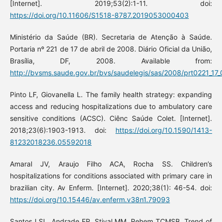
[Internet]. 2019;53(2):1-11. doi:
https://doi.org/10.11606/S1518-8787.2019053000403
Ministério da Saúde (BR). Secretaria de Atenção à Saúde.
Portaria nº 221 de 17 de abril de 2008. Diário Oficial da União,
Brasília, DF, 2008. Available from:
http://bvsms.saude.gov.br/bvs/saudelegis/sas/2008/prt0221_17
Pinto LF, Giovanella L. The family health strategy: expanding
access and reducing hospitalizations due to ambulatory care
sensitive conditions (ACSC). Ciênc Saúde Colet. [Internet].
2018;23(6):1903-1913. doi:
https://doi.org/10.1590/1413-
81232018236.05592018
Amaral JV, Araujo Filho ACA, Rocha SS. Children’s
hospitalizations for conditions associated with primary care in
brazilian city. Av Enferm. [Internet]. 2020;38(1): 46-54. doi:
https://doi.org/10.15446/av.enferm.v38n1.79093
Santos LSL, Andrade FR, Stival MM, Rehem TCMSB. Trend of