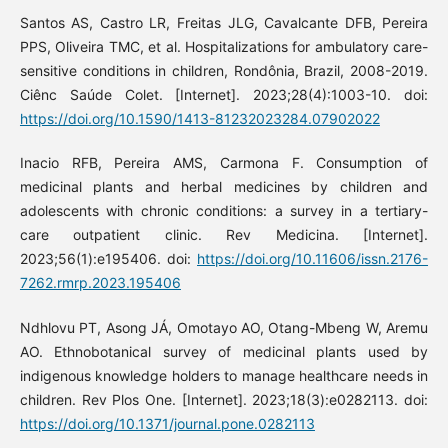
Santos AS, Castro LR, Freitas JLG, Cavalcante DFB, Pereira
PPS, Oliveira TMC, et al. Hospitalizations for ambulatory care-
sensitive conditions in children, Rondônia, Brazil, 2008-2019.
Ciênc Saúde Colet. [Internet]. 2023;28(4):1003-10. doi:
https://doi.org/10.1590/1413-81232023284.07902022
Inacio RFB, Pereira AMS, Carmona F. Consumption of
medicinal plants and herbal medicines by children and
adolescents with chronic conditions: a survey in a tertiary-
care outpatient clinic. Rev Medicina. [Internet].
2023;56(1):e195406. doi:
https://doi.org/10.11606/issn.2176-
7262.rmrp.2023.195406
Ndhlovu PT, Asong JÁ, Omotayo AO, Otang-Mbeng W, Aremu
AO. Ethnobotanical survey of medicinal plants used by
indigenous knowledge holders to manage healthcare needs in
children. Rev Plos One. [Internet]. 2023;18(3):e0282113. doi:
https://doi.org/10.1371/journal.pone.0282113