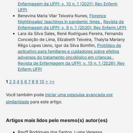
Enfermagem da UFPI: v. 10 n. 1 (2021): Rev Enferm
UFPI
Benevina Maria Vilar Teixeira Nunes,
Florence
Nightingales’ teachings in pandemic times
,
Revista de
Enfermagem da UFPI: v. 9 n. 1 (2020): Rev Enferm UFPI
Lara da Silva Sales, René Rodrigues Pereira, Fernando
Conceição de Lima, Elizabeth Teixeira, Thalyta Mariany
Rêgo Lopes Ueno, Igor da Silva Bomfim,
Protótipo de
aplicativo para familiares e cuidadores sobre efeitos
adversos do tratamento oncológico em crianças
,
Revista de Enfermagem da UFPI: v. 15 n. 1 (2026): Rev
Enferm UFPI
1
2
3
4
5
6
7
8
9
10
>
>>
Você também pode
iniciar uma pesquisa avançada por
similaridade
para este artigo.
Artigos mais lidos pelo mesmo(s) autor(es)
Rayff Rodrigues dos Santos, Luma Vanessa