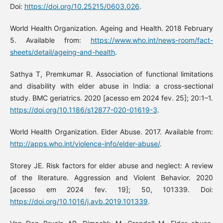
Doi:
https://doi.org/10.25215/0603.026
.
World Health Organization. Ageing and Health. 2018 February
5. Available from:
https://www.who.int/news-room/fact-
sheets/detail/ageing-and-health
.
Sathya T, Premkumar R. Association of functional limitations
and disability with elder abuse in India: a cross-sectional
study. BMC geriatrics. 2020 [acesso em 2024 fev. 25]; 20:1–1.
https://doi.org/10.1186/s12877-020-01619-3
.
World Health Organization. Elder Abuse. 2017. Available from:
http://apps.who.int/violence-info/elder-abuse/
.
Storey JE. Risk factors for elder abuse and neglect: A review
of the literature. Aggression and Violent Behavior. 2020
[acesso em 2024 fev. 19]; 50, 101339. Doi:
https://doi.org/10.1016/j.avb.2019.101339
.