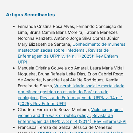
Artigos Semelhantes
Fernanda Cristina Rosa Alves, Fernando Conceição de
Lima, Bruna Camila Blans Moreira, Tatiana Menezes
Noronha Panzetti, Antônio Jorge Silva Corrêa Júnior,
Mary Elizabeth de Santana,
Conhecimento de mulheres
mastectomizadas sobre linfedema
,
Revista de
Enfermagem da UFPI: v. 14 n. 1 (2025): Rev Enferm
UFPI
Manuela Cristina Gouveia do Amaral, Laura Maria Vidal
Nogueira, Bruna Rafaela Leite Dias, Erlon Gabriel Rego
de Andrade, Ivaneide Leal Ataíde Rodrigues, Kamila
Ferreira de Souza,
Vulnerabilidade social e mortalidade
por câncer gástrico no estado do Pará: estudo
ecológico
,
Revista de Enfermagem da UFPI: v. 14 n. 1
(2025): Rev Enferm UFPI
Claudete Ferreira de Souza Monteiro,
Violence against
women and the walk of public policy
,
Revista de
Enfermagem da UFPI: v. 3 n. 4 (2014): Rev Enferm UFPI
Francisca Tereza de Galiza, Jéssica de Menezes