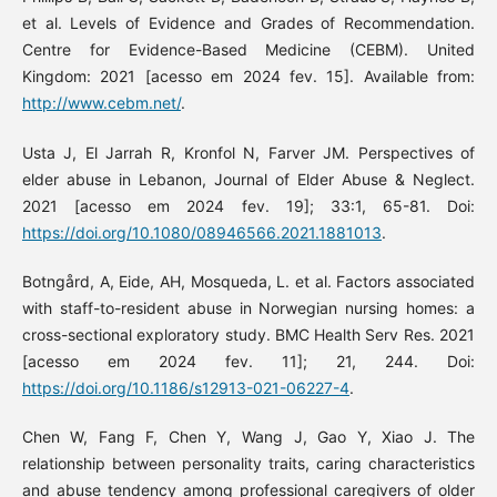
et al. Levels of Evidence and Grades of Recommendation.
Centre for Evidence-Based Medicine (CEBM). United
Kingdom: 2021 [acesso em 2024 fev. 15]. Available from:
http://www.cebm.net/
.
Usta J, El Jarrah R, Kronfol N, Farver JM. Perspectives of
elder abuse in Lebanon, Journal of Elder Abuse & Neglect.
2021 [acesso em 2024 fev. 19]; 33:1, 65-81. Doi:
https://doi.org/10.1080/08946566.2021.1881013
.
Botngård, A, Eide, AH, Mosqueda, L. et al. Factors associated
with staff-to-resident abuse in Norwegian nursing homes: a
cross-sectional exploratory study. BMC Health Serv Res. 2021
[acesso em 2024 fev. 11]; 21, 244. Doi:
https://doi.org/10.1186/s12913-021-06227-4
.
Chen W, Fang F, Chen Y, Wang J, Gao Y, Xiao J. The
relationship between personality traits, caring characteristics
and abuse tendency among professional caregivers of older