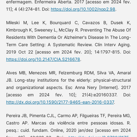
enfermagem. Enfermeira Aberta. 2017 [acesso em 2024 fev.
11]; 4 (4):274–81. Doi:
https://doi.org/10.1002/nop2.98
.
Mileski M, Lee K, Bourquard C, Cavazos B, Dusek K,
Kimbrough K, Sweeney L, McClay R. Preventing The Abuse Of
Residents With Dementia Or Alzheimer's Disease In The Long-
Term Care Setting: A Systematic Review. Clin Interv Aging.
2019 Oct 22 [acesso em 2024 fev. 20]; 14:1797-815. Doi:
https://doi.org/10.2147/CIA.S216678
.
Alves MB, Menezes MR, Felzemburg RDM, Silva VA, Amaral
JB. Long-stay institutions for the elderly: physical-structural
and organizational aspects. Esc Anna Nery [Internet]. 2017
[acesso em 2024 fev. 10]; 21(4):e20160337. Doi:
http://dx.doi.org/10.1590/2177-9465-ean-2016-0337
.
Pereira JB, Pimenta CJL, Carmo AP, Filgueiras TF, Pereira MG,
Castro AP. Marcas da violência entre pessoas idosas. R.
pesq.: cuid. fundam. Online, 2020 jan/dez [acesso em 2024