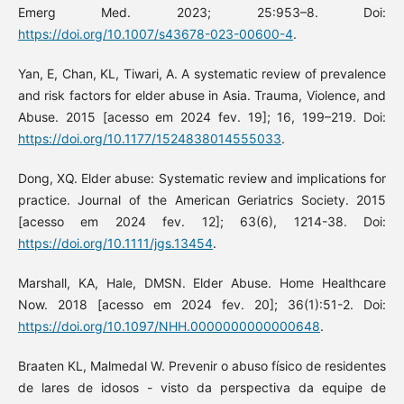
Emerg Med. 2023; 25:953–8. Doi:
https://doi.org/10.1007/s43678-023-00600-4
.
Yan, E, Chan, KL, Tiwari, A. A systematic review of prevalence
and risk factors for elder abuse in Asia. Trauma, Violence, and
Abuse. 2015 [acesso em 2024 fev. 19]; 16, 199–219. Doi:
https://doi.org/10.1177/1524838014555033
.
Dong, XQ. Elder abuse: Systematic review and implications for
practice. Journal of the American Geriatrics Society. 2015
[acesso em 2024 fev. 12]; 63(6), 1214-38. Doi:
https://doi.org/10.1111/jgs.13454
.
Marshall, KA, Hale, DMSN. Elder Abuse. Home Healthcare
Now. 2018 [acesso em 2024 fev. 20]; 36(1):51-2. Doi:
https://doi.org/10.1097/NHH.0000000000000648
.
Braaten KL, Malmedal W. Prevenir o abuso físico de residentes
de lares de idosos - visto da perspectiva da equipe de