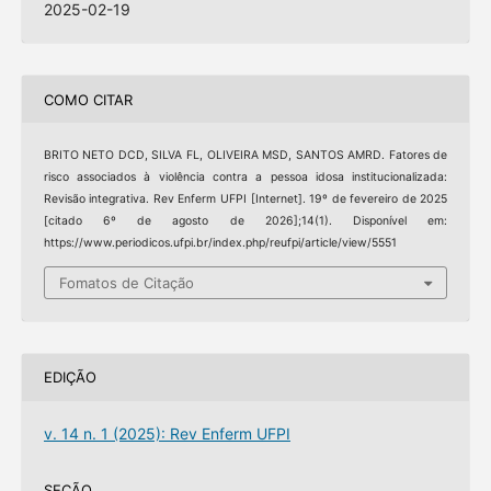
2025-02-19
COMO CITAR
BRITO NETO DCD, SILVA FL, OLIVEIRA MSD, SANTOS AMRD. Fatores de
risco associados à violência contra a pessoa idosa institucionalizada:
Revisão integrativa. Rev Enferm UFPI [Internet]. 19º de fevereiro de 2025
[citado 6º de agosto de 2026];14(1). Disponível em:
https://www.periodicos.ufpi.br/index.php/reufpi/article/view/5551
Fomatos de Citação
EDIÇÃO
v. 14 n. 1 (2025): Rev Enferm UFPI
SEÇÃO