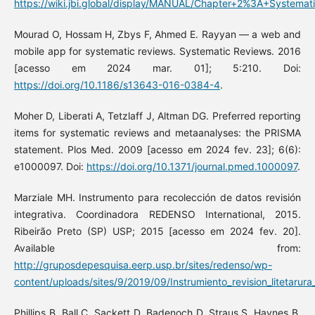
https://wiki.jbi.global/display/MANUAL/Chapter+2%3A+Systemat
Mourad O, Hossam H, Zbys F, Ahmed E. Rayyan — a web and
mobile app for systematic reviews. Systematic Reviews. 2016
[acesso em 2024 mar. 01]; 5:210. Doi:
https://doi.org/10.1186/s13643-016-0384-4
.
Moher D, Liberati A, Tetzlaff J, Altman DG. Preferred reporting
items for systematic reviews and metaanalyses: the PRISMA
statement. Plos Med. 2009 [acesso em 2024 fev. 23]; 6(6):
e1000097. Doi:
https://doi.org/10.1371/journal.pmed.1000097
.
Marziale MH. Instrumento para recolección de datos revisión
integrativa. Coordinadora REDENSO International, 2015.
Ribeirão Preto (SP) USP; 2015 [acesso em 2024 fev. 20].
Available from:
http://gruposdepesquisa.eerp.usp.br/sites/redenso/wp-
content/uploads/sites/9/2019/09/Instrumiento_revision_litetaru
Phillips B, Ball C, Sackett D, Badenoch D, Straus S, Haynes B,