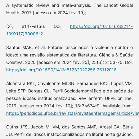
A systematic review and meta-analysis. The Lancet Global
Health. 2017 [acesso em 2024 fev. 19];
(2), e147–e156. Doi:
https://doi.org/10.1016/S2214-
109X(17)30006-2
.
Santos MAB, et al. Fatores associados à violência contra o
idoso: uma revisão sistemática da literatura. Ciência & Saúde
Coletiva. 2020 [acesso em 2024 fev. 25]; 25(6): 2153-75. Doi:
https://doi.org/10.1590/1413-81232020256.25112018
.
Alcântara RKL, Cavalcante MLSN, Fernandes BKC, Lopes VM,
Leite SFP, Borges CL. Perfil Sociodemográfico e de saúde de
pessoa idosas institucionalizadas. Rev enferm UFPE on line.
2019 [acesso em 2024 fev. 10]; 13(3):674-9. Available from:
https://periodicos.ufpe.br/revistas/revistaenfermagem/article/
Güths JFS, Jacob MHVM, dos Santos AMP, Arossi GA, Béria
JU. Perfil de idosos institucionalizados no litoral norte gaúcho.