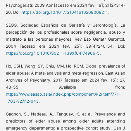
Psychogeriatr. 2009 Apr [acesso em 2024 fev. 19]; 21(2):314-
20. Doi:
https://doi.org/10.1017/S1041610208008211
.
SEGG. Sociedad Española de Geriatría y Gerontología. La
percepción de los profesionales sobre negligencia, abuso y
maltrato a las personas mayores. Rev Esp Geriatr Gerontol.
2004 [acesso em 2024 fev. 25]; 39(4):240-54. Doi:
https://doi.org/10.1016/S0211-139X(04)74966-5
.
Ho, CSH, Wong, SY, Chiu, MM, Ho, RCM. Global prevalence of
elder abuse: A meta-analysis and meta-regression. East Asian
Archives of Psychiatry. 2017 [acesso em 2024 fev. 15]; 27,
43–55. Available from:
https://www.easap.asia/index.php/component/k2/item/771-
1703-v27n2-p43
.
Gagnon, S., Nadeau, A., Tanguay, K. et al. Prevalence and
predictors of elder abuse among older adults attending
emergency departments: a prospective cohort study. Can J