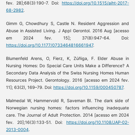
fev. 28];68(3):190-7. Doi:
https://doi.org/10.1515/aiht-2017-
68-2982
.
Gimm G, Chowdhury S, Castle N. Resident Aggression and
Abuse in Assisted Living. J Appl Gerontol. 2016 Aug [acesso
em 2024 fev. 15]; 37(8):947-64. Doi:
https://doi.org/10.1177/0733464816661947
.
Blumenfeld Arens, O, Fierz, K, Zúñiga, F. Elder Abuse in
Nursing Homes: Do Special Care Units Make a Difference? A
Secondary Data Analysis of the Swiss Nursing Homes Human
Resources Project. Gerontology. 2016 [acesso em 2024 fev.
11]; 63(2), 169–79. Doi:
https://doi.org/10.1159/000450787
.
Malmedal W, Hammervold R, Saveman BI. The dark side of
Norwegian nursing homes: factors influencing inadequate
care. The Journal of Adult Protection. 2014 [acesso em 2024
fev. 20];16(3):133-51. Doi:
https://doi.org/10.1108/JAP-02-
2013-0004
.