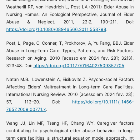
Weatherill RP, von Heydrich L, Post LA (2011) Elder Abuse in
Nursing Homes: An Ecological Perspective, Journal of Elder
Abuse & Neglect. 2011, 23:2, 190-211. Doi:
https://doi.org/10.1080/08946566.2011.558798
.
Post, L, Page, C, Conner, T, Prokhorov, A, Yu Fang, BBJ. Elder
Abuse in Long-Term Care: Types, Patterns, and Risk Factors.
Research on Aging. 2010 [acesso em 2024 fev. 28]; 32(3),
323-48. Doi:
https://doi.org/10.1177/0164027509357705
.
Natan M.B., Lowenstein A, Eisikovits Z. Psycho-social Factors
Affecting Elders’ Maltreatment in Long-term Care Facilities.
International Nursing Review. 2010 [acesso em 2024 fev. 23];
57, 113–20. Doi:
https://doi.org/10.1111/j.1466-
7657.2009.00771.x
.
Wang JJ, Lin MF, Tseng HF, Chang WY. Caregiver factors
contributing to psychological elder abuse behavior in long-
term care facilities: a structural equation model approach. Int