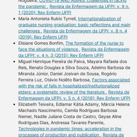
Nogueira,
COVID-19 AND AGING: challenges in facing
the pandemic
,
Revista de Enfermagem da UFPI: v. 9 n.
1 (2020): Rev Enferm UFPI
Maria Antonieta Rubio Tyrrell,
Internationalization of
graduate nursing graduation: basic reflections and main
challenges
,
Revista de Enfermagem da UFPI: v. 8 n. 4
(2019): Rev Enferm UFPI
Elisiane Gomes Bonfim,
The formation of the nurse to
face the situations of violence
,
Revista de Enfermagem
da UFPI: v. 4 n. 3 (2015): Rev Enferm UFPI
Miguel Henrique Pereira de Paiva, Mayara Rafaela dos
Reis, Renato Douglas e Silva Souza, Adelmo Barbosa de
Miranda Júnior, Daniel Josivan de Sousa, Rogério
Ferreira Luz, Otávio Nolêto Barbosa,
Factors associated
with the risk of falls in hospitalized/institutionalized
elders: a systematic review of the literature
,
Revista de
Enfermagem da UFPI: v. 5 n. 4 (2016): Rev Enferm UFPI
Elizabeth Teixeira, Edlamar Kátia Adamy, Márcia Helena
Machado Nascimento, Camila Rodrigues Barbosa
Nemer, Nadile Juliane Costa de Castro, Geyse Aline
Rodrigues Dias, Andressa Tavares Parente,
Technologies in pandemic times: acceleration in the
processes of production and publication
,
Revista de