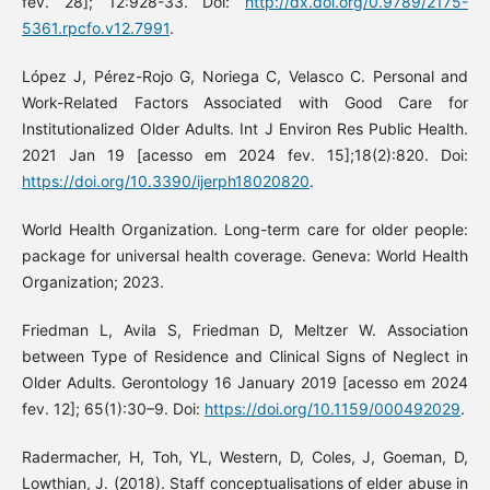
fev. 28]; 12:928-33. Doi:
http://dx.doi.org/0.9789/2175-
5361.rpcfo.v12.7991
.
López J, Pérez-Rojo G, Noriega C, Velasco C. Personal and
Work-Related Factors Associated with Good Care for
Institutionalized Older Adults. Int J Environ Res Public Health.
2021 Jan 19 [acesso em 2024 fev. 15];18(2):820. Doi:
https://doi.org/10.3390/ijerph18020820
.
World Health Organization. Long-term care for older people:
package for universal health coverage. Geneva: World Health
Organization; 2023.
Friedman L, Avila S, Friedman D, Meltzer W. Association
between Type of Residence and Clinical Signs of Neglect in
Older Adults. Gerontology 16 January 2019 [acesso em 2024
fev. 12]; 65(1):30–9. Doi:
https://doi.org/10.1159/000492029
.
Radermacher, H, Toh, YL, Western, D, Coles, J, Goeman, D,
Lowthian, J. (2018). Staff conceptualisations of elder abuse in