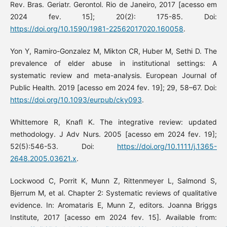
Rev. Bras. Geriatr. Gerontol. Rio de Janeiro, 2017 [acesso em
2024 fev. 15]; 20(2): 175-85. Doi:
https://doi.org/10.1590/1981-22562017020.160058
.
Yon Y, Ramiro-Gonzalez M, Mikton CR, Huber M, Sethi D. The
prevalence of elder abuse in institutional settings: A
systematic review and meta-analysis. European Journal of
Public Health. 2019 [acesso em 2024 fev. 19]; 29, 58–67. Doi:
https://doi.org/10.1093/eurpub/cky093
.
Whittemore R, Knafl K. The integrative review: updated
methodology. J Adv Nurs. 2005 [acesso em 2024 fev. 19];
52(5):546-53. Doi:
https://doi.org/10.1111/j.1365-
2648.2005.03621.x
.
Lockwood C, Porrit K, Munn Z, Rittenmeyer L, Salmond S,
Bjerrum M, et al. Chapter 2: Systematic reviews of qualitative
evidence. In: Aromataris E, Munn Z, editors. Joanna Briggs
Institute, 2017 [acesso em 2024 fev. 15]. Available from: