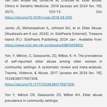
Van Den Bruele AB, Dimachk M, Crandall M. Elder abuse.
Clinics in Geriatric Medicine. 2019 [acesso em 2024 fev. 19];
35(1), 103–13. Doi:
https://doi.org/10.1016/j.cger.2018.08.009
.
Jandu JS, Mohanaselvan A, Johnson MJ, et al. Elder Abuse.
[Atualizado em 6 out. 2024]. In: StatPearls [Internet]. Treasure
Island (FL): StatPearls Publishing; 2024 Jan-. Available from:
https://www.ncbi.nlm.nih.gov/books/NBK560883/
.
Yon, Y, Mikton, C, Gassoumis, ZD, Wilber, K. H. The prevalence
of self-reported elder abuse among older women in
community settings: A systematic review and meta-analysis.
Trauma, Violence, & Abuse. 2017 [acesso em 2024 fev. 19];
1524838017697308.
https://doi.org/10.1177/1524838017697308
.
Yon Y, Mikton CR, Gassoumis ZD, Wilber KH. Elder abuse
prevalence in community settings: