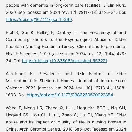
people with dementia in long-term care facilities. J Clin Nurs.
2020 Sep [acesso em 2024 fev. 12]; 29(17-18):3425-34. Doi:
https://doi.org/10.1111/jocn.15380
.
Erol S, Gür K, Hellaç F, Canbay T. The Frequency of and
Contributing Factors to the Psychological Abuse of Older
People in Nursing Homes in Turkey. Clinical and Experimental
Health Sciences. 2020 [acesso em 2024 fev. 12]; 10(4):428-
34. Doi:
https://doi.org/10.33808/marusbed.553271
.
Alraddadi, K. Prevalence and Risk Factors of Elder
Mistreatment in Sheltered Homes. Journal of Interpersonal
Violence. 2022 [acesso em 2024 fev. 10], 37(3-4), 1588-
1603. Doi:
https://doi.org/10.1177/0886260520922354
.
Wang F, Meng LR, Zhang Q, Li L, Nogueira BOCL, Ng CH,
Ungvari GS, Hou CL, Liu L, Zhao W, Jia FJ, Xiang YT. Elder
abuse and its impact on quality of life in nursing homes in
China. Arch Gerontol Geriatr. 2018 Sep-Oct [acesso em 2024