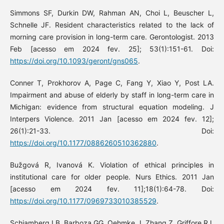
Simmons SF, Durkin DW, Rahman AN, Choi L, Beuscher L,
Schnelle JF. Resident characteristics related to the lack of
morning care provision in long-term care. Gerontologist. 2013
Feb [acesso em 2024 fev. 25]; 53(1):151-61. Doi:
https://doi.org/10.1093/geront/gns065
.
Conner T, Prokhorov A, Page C, Fang Y, Xiao Y, Post LA.
Impairment and abuse of elderly by staff in long-term care in
Michigan: evidence from structural equation modeling. J
Interpers Violence. 2011 Jan [acesso em 2024 fev. 12];
26(1):21-33. Doi:
https://doi.org/10.1177/0886260510362880
.
Bužgová R, Ivanová K. Violation of ethical principles in
institutional care for older people. Nurs Ethics. 2011 Jan
[acesso em 2024 fev. 11];18(1):64-78. Doi:
https://doi.org/10.1177/0969733010385529
.
Schiamberg LB, Barboza GG, Oehmke J, Zhang Z, Griffore RJ,