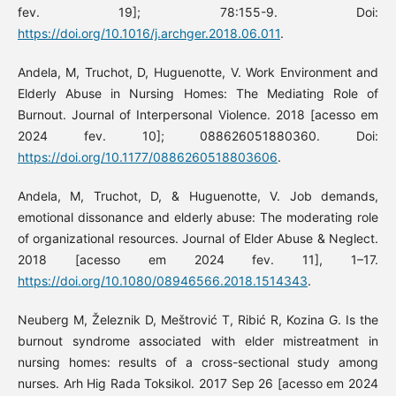
fev. 19]; 78:155-9. Doi:
https://doi.org/10.1016/j.archger.2018.06.011
.
Andela, M, Truchot, D, Huguenotte, V. Work Environment and
Elderly Abuse in Nursing Homes: The Mediating Role of
Burnout. Journal of Interpersonal Violence. 2018 [acesso em
2024 fev. 10]; 088626051880360. Doi:
https://doi.org/10.1177/0886260518803606
.
Andela, M, Truchot, D, & Huguenotte, V. Job demands,
emotional dissonance and elderly abuse: The moderating role
of organizational resources. Journal of Elder Abuse & Neglect.
2018 [acesso em 2024 fev. 11], 1–17.
https://doi.org/10.1080/08946566.2018.1514343
.
Neuberg M, Železnik D, Meštrović T, Ribić R, Kozina G. Is the
burnout syndrome associated with elder mistreatment in
nursing homes: results of a cross-sectional study among
nurses. Arh Hig Rada Toksikol. 2017 Sep 26 [acesso em 2024