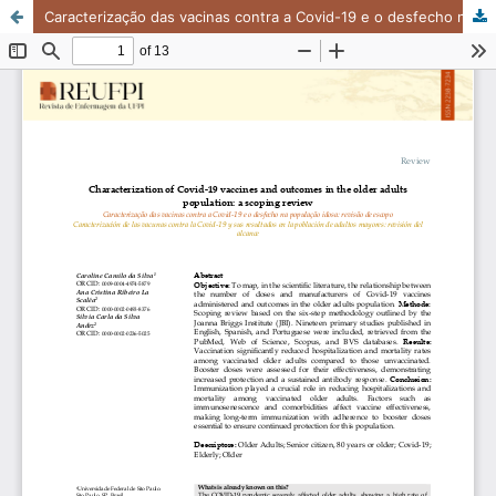
Caracterização das vacinas contra a Covid-19 e o desfecho na população idosa: revisão de escopo