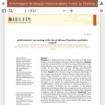
Enfermagem de terapia intensiva adulto frente às Diretivas Antecipadas de Vontade: pesquisa qualitativa