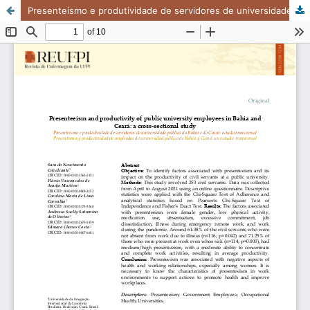
Presenteísmo e produtividade de servidores de universidade pública da Bahia e do Ceará: estudo transversal