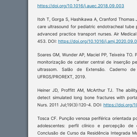
https://doi.org/10.1016/j.auec.2018.09.003
Itoh T, Gorga S, Hashikawa A, Cranford Thomas J,
care ultrasound for pediatric endotracheal tube
advanced practice transport nurses. Air Medica
453. DOI:
https://doi.org/10.1016/j.amj.2020.09.
Soares GM, Wunder AP, Maciel PP, Teixeira TO. 
monitorização de cateter central de inserção pe
ultrassom. Salão de Extensão. Caderno de 
UFRGS/PROREXT, 2019.
Heiner JD, Proffitt AM, McArthur TJ. The abili
detect simulated long bone fractures with port
Nurs. 2011 Jul;19(3):120-4. DOI:
https://doi.org/
Tosca CF. Punção venosa periférica orientada p
adolescentes: perfil clínico e percepção de 
Conclusão de Curso da Residência Integrada Mult