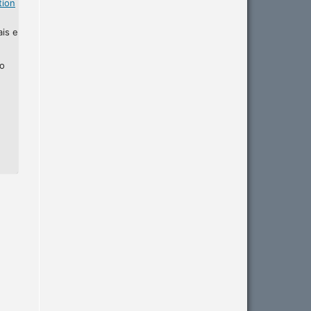
tion
ais e
ho