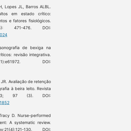
, Lopes JL, Barros ALBL.
ultos em estado crítico:
os e fatores fisiológicos.
): 471-476. DOI:
0024
sonografia de bexiga na
icos: revisão integrativa.
1):e61972. DOI:
a JR. Avaliação de retenção
afia à beira leito. Revista
23; 97 (3). DOI:
.1852
Tracy D. Nurse-performed
nt: A systematic review.
1(4):121-130. DOI: