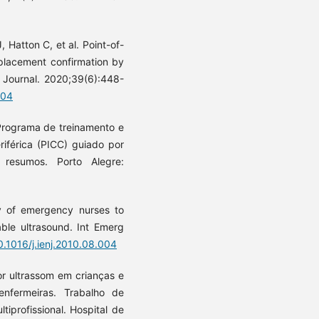
 Hatton C, et al. Point-of-
 placement confirmation by
l Journal. 2020;39(6):448-
004
Programa de treinamento e
riférica (PICC) guiado por
resumos. Porto Alegre:
ty of emergency nurses to
able ultrasound. Int Emerg
10.1016/j.ienj.2010.08.004
or ultrassom em crianças e
enfermeiras. Trabalho de
iprofissional. Hospital de