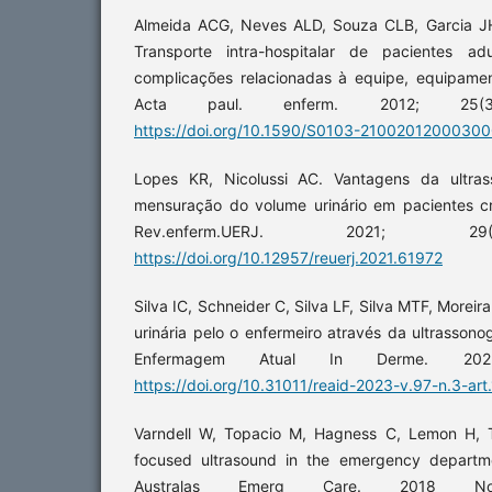
Almeida ACG, Neves ALD, Souza CLB, Garcia JH
Transporte intra-hospitalar de pacientes ad
complicações relacionadas à equipe, equipament
Acta paul. enferm. 2012; 25(3
https://doi.org/10.1590/S0103-2100201200030
Lopes KR, Nicolussi AC. Vantagens da ultras
mensuração do volume urinário em pacientes crít
Rev.enferm.UERJ. 2021; 29(
https://doi.org/10.12957/reuerj.2021.61972
Silva IC, Schneider C, Silva LF, Silva MTF, Moreir
urinária pelo o enfermeiro através da ultrassonogr
Enfermagem Atual In Derme. 20
https://doi.org/10.31011/reaid-2023-v.97-n.3-art
Varndell W, Topacio M, Hagness C, Lemon H, 
focused ultrasound in the emergency departme
Australas Emerg Care. 2018 Nov;2