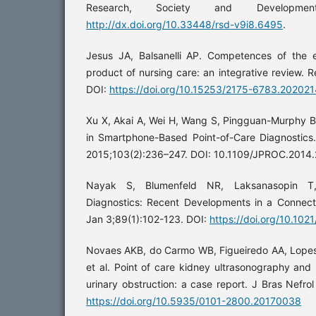
Research, Society and Developmen
http://dx.doi.org/10.33448/rsd-v9i8.6495
.
Jesus JA, Balsanelli AP. Competences of the
product of nursing care: an integrative review.
DOI:
https://doi.org/10.15253/2175-6783.20202
Xu X, Akai A, Wei H, Wang S, Pingguan-Murphy B
in Smartphone-Based Point-of-Care Diagnostics.
2015;103(2):236–247. DOI: 10.1109/JPROC.2014
Nayak S, Blumenfeld NR, Laksanasopin T,
Diagnostics: Recent Developments in a Connec
Jan 3;89(1):102-123. DOI:
https://doi.org/10.10
Novaes AKB, do Carmo WB, Figueiredo AA, Lopes
et al. Point of care kidney ultrasonography and i
urinary obstruction: a case report. J Bras Nefro
https://doi.org/10.5935/0101-2800.20170038