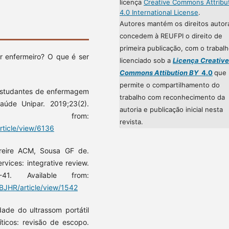
licença
Creative Commons Attribu
4.0 International License
.
Autores mantém os direitos autor
concedem à REUFPI o direito de
primeira publicação, com o trabal
r enfermeiro? O que é ser
licenciado sob a
Licença Creative
Commons Attibution BY
4.0
que
permite o compartilhamento do
 estudantes de enfermagem
trabalho com reconhecimento da
aúde Unipar. 2019;23(2).
autoria e publicação inicial nesta
 from:
revista.
rticle/view/6136
Freire ACM, Sousa GF de.
vices: integrative review.
41. Available from:
p/BJHR/article/view/1542
idade do ultrassom portátil
ticos: revisão de escopo.