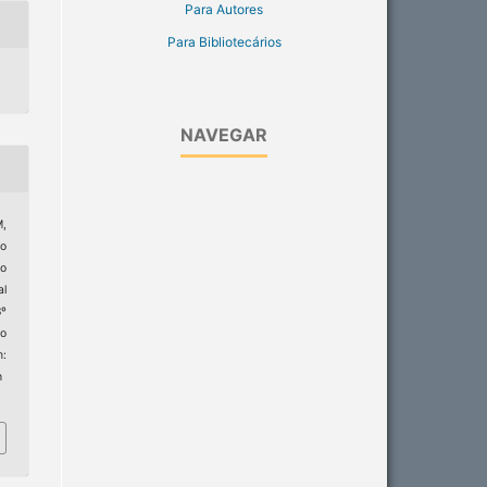
Para Autores
Para Bibliotecários
NAVEGAR
M,
o
 o
al
8º
to
:
h