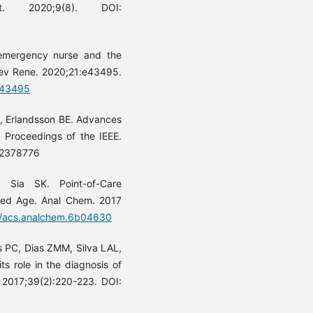
t. 2020;9(8). DOI:
 emergency nurse and the
 Rev Rene. 2020;21:e43495.
143495
, Erlandsson BE. Advances
 Proceedings of the IEEE.
.2378776
 Sia SK. Point-of-Care
ted Age. Anal Chem. 2017
21/acs.analchem.6b04630
 PC, Dias ZMM, Silva LAL,
ts role in the diagnosis of
l 2017;39(2):220-223. DOI: