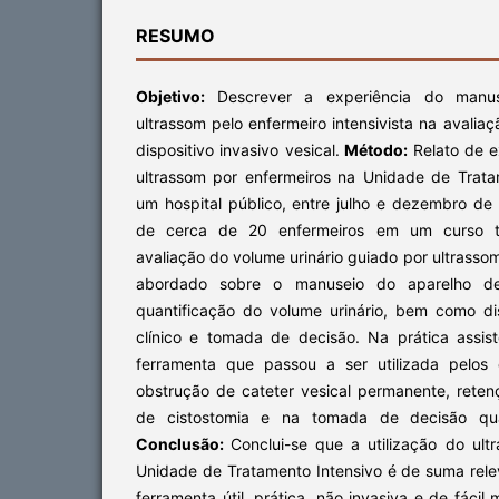
RESUMO
Objetivo:
Descrever a experiência do manus
ultrassom pelo enfermeiro intensivista na avalia
dispositivo invasivo vesical.
Método:
Relato de e
ultrassom por enfermeiros na Unidade de Trata
um hospital público, entre julho e dezembro de
de cerca de 20 enfermeiros em um curso teó
avaliação do volume urinário guiado por ultrasso
abordado sobre o manuseio do aparelho de 
quantificação do volume urinário, bem como dis
clínico e tomada de decisão. Na prática assis
ferramenta que passou a ser utilizada pelos 
obstrução de cateter vesical permanente, reten
de cistostomia e na tomada de decisão qu
Conclusão:
Conclui-se que a utilização do ult
Unidade de Tratamento Intensivo é de suma rele
ferramenta útil, prática, não invasiva e de fácil