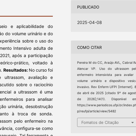
PUBLICADO
2025-04-08
eio e aplicabilidade do
ção do volume urinário e do
xperiência sobre o uso do
COMO CITAR
mento Intensivo adulta de
 2021, após a participação
rico-prático, voltado à
Pereira M do CC, Araújo AVL, Cabral I
Alencar VP. Uso do ultrassom pel
m.
Resultados:
No curso foi
enfermeiro intensivista para avaliar
ultrassom, avaliação e
volume urinário e dispositivo vesic
cutido sobre o raciocínio
invasivo. Rev Enferm UFPI [Internet]. 
tencial a ultrassom é uma
de abril de 2025 [citado 9º de agos
enfermeiros para analisar
de 2026];14(1). Disponível em
https://www.periodicos.ufpi.br/index.p
ção urinária, desobstrução
p/reufpi/article/view/5482
anto à troca de sonda.
rassom pelo enfermeiro na
Fomatos de Citação
vância, configura-se como
 manuseio. Tal ferramenta e