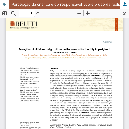
Percepção da criança e do responsável sobre o uso da realidade virtual na cateterização intravenosa periférica