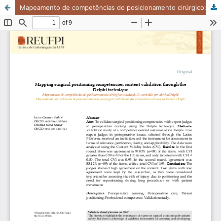
Mapeamento de competências do posicionamento cirúrgico: validação de conteúdo por técnica Delphi