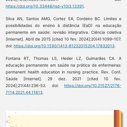
https://doi.org/10.33448/rsd-v10i3.13391
.
Silva AN, Santos AMG, Cortez EA, Cordeiro BC. Limites e
possibilidades do ensino à distância (EaD) na educação
permanente em saúde: revisão integrativa. Ciência coletiva
[Internet]. Abril de 2015 [cited 10 fev. 2024];20(4):1099–107.
doi:
https://doi.org/10.1590/1413-81232015204.17832013
.
Fontana RT, Thomas LS, Hesler LZ, Guimarães CA. A
educação permanente em saúde na prática de enfermeiras:
permanent health education in nursing practice. Rev. Cont.
Saúde [Internet]. 29 dez. 2021 [cited 10 fev.
2024];21(44):236-52. doi:
https://doi.org/10.21527/2176-
7114.2021.44.11813
.