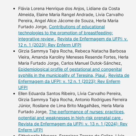
Flávia Lorena Henrique dos Anjos, Lidiane da Costa
Almeida, Elaine Maria Rangel Andrade, Livia Carvalho
Pereira, Angel Alice Jácome de Souza, Herla Maria
Furtado Jorge,
Contributions of educational
technologies to the promotion of breastfeeding:
integrative review
,
Revista de Enfermagem da UFPI: v.
12 n. 1 (2023): Rev Enferm UFPI
Girzia Sammya Tajra Rocha, Rebeca Natacha Barbosa
Vieira, Amanda Karoliny Meneses Resende Fortes, Herla
Maria Furtado Jorge, Carlos Manuel Dutok-Sánchez,
Epidemiological profile of gestational and congenital
syphilis in the municipality of Teresina, Piauí
,
Revista de
Enfermagem da UFPI: v. 12 n. 1 (2023): Rev Enferm
UFPI
Ellen Eduarda Santos Ribeiro, Lívia Carvalho Pereira,
Girzia Sammya Tajra Rocha, Antonio Rodrigues Ferreira
Júnior, Rosilane de Lima Brito Magalhães, Herla Maria
Furtado Jorge,
The performance of nurses: practices,
potential and weaknesses in high-risk prenatal care
,
Revista de Enfermagem da UFPI: v. 13 n. 1 (2024): Rev
Enferm UFPI
Sithokozile Maposa, Francisca Tereza de Galiza, Lívia