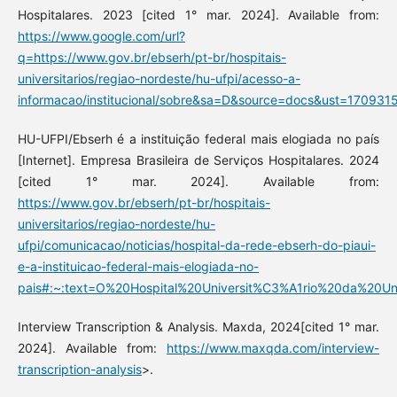
Hospitalares. 2023 [cited 1° mar. 2024]. Available from:
https://www.google.com/url?
q=https://www.gov.br/ebserh/pt-br/hospitais-
universitarios/regiao-nordeste/hu-ufpi/acesso-a-
informacao/institucional/sobre&sa=D&source=docs&ust=170
HU-UFPI/Ebserh é a instituição federal mais elogiada no país
[Internet]. Empresa Brasileira de Serviços Hospitalares. 2024
[cited 1° mar. 2024]. Available from:
https://www.gov.br/ebserh/pt-br/hospitais-
universitarios/regiao-nordeste/hu-
ufpi/comunicacao/noticias/hospital-da-rede-ebserh-do-piaui-
e-a-instituicao-federal-mais-elogiada-no-
pais#:~:text=O%20Hospital%20Universit%C3%A1rio%20da%20U
Interview Transcription & Analysis. Maxda, 2024[cited 1° mar.
2024]. Available from:
https://www.maxqda.com/interview-
transcription-analysis
>.