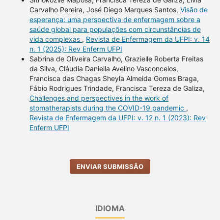
Carvalho Pereira, José Diego Marques Santos,
Visão de
esperança: uma perspectiva de enfermagem sobre a
saúde global para populações com circunstâncias de
vida complexas
,
Revista de Enfermagem da UFPI: v. 14
n. 1 (2025): Rev Enferm UFPI
Sabrina de Oliveira Carvalho, Grazielle Roberta Freitas
da Silva, Cláudia Daniella Avelino Vasconcelos,
Francisca das Chagas Sheyla Almeida Gomes Braga,
Fábio Rodrigues Trindade, Francisca Tereza de Galiza,
Challenges and perspectives in the work of
stomatherapists during the COVID-19 pandemic
,
Revista de Enfermagem da UFPI: v. 12 n. 1 (2023): Rev
Enferm UFPI
ENVIAR SUBMISSÃO
IDIOMA