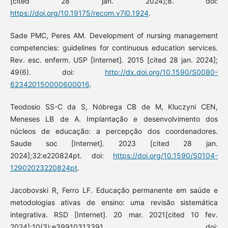
[cited 28 jan. 2024];8. doi:
https://doi.org/10.19175/recom.v7i0.1924
.
Sade PMC, Peres AM. Development of nursing management
competencies: guidelines for continuous education services.
Rev. esc. enferm. USP [Internet]. 2015 [cited 28 jan. 2024];
49(6). doi:
http://dx.doi.org/10.1590/S0080-
623420150000600016
.
Teodosio SS-C da S, Nóbrega CB de M, Kluczyni CEN,
Meneses LB de A. Implantação e desenvolvimento dos
núcleos de educação: a percepção dos coordenadores.
Saude soc [Internet]. 2023 [cited 28 jan.
2024];32:e220824pt. doi:
https://doi.org/10.1590/S0104-
12902023220824pt
.
Jacobovski R, Ferro LF. Educação permanente em saúde e
metodologias ativas de ensino: uma revisão sistemática
integrativa. RSD [Internet]. 20 mar. 2021[cited 10 fev.
2024];10(3):e39910313391. doi: