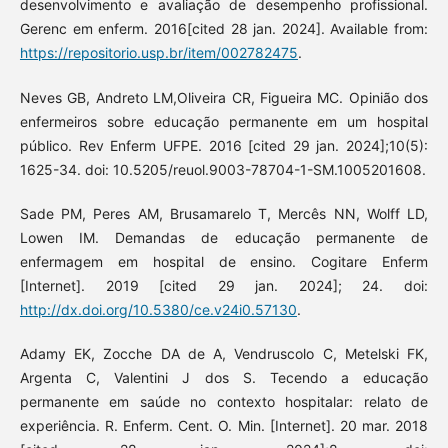
desenvolvimento e avaliação de desempenho profissional.
Gerenc em enferm. 2016[cited 28 jan. 2024]. Available from:
https://repositorio.usp.br/item/002782475
.
Neves GB, Andreto LM,Oliveira CR, Figueira MC. Opinião dos
enfermeiros sobre educação permanente em um hospital
público. Rev Enferm UFPE. 2016 [cited 29 jan. 2024];10(5):
1625-34. doi: 10.5205/reuol.9003-78704-1-SM.1005201608.
Sade PM, Peres AM, Brusamarelo T, Mercês NN, Wolff LD,
Lowen IM. Demandas de educação permanente de
enfermagem em hospital de ensino. Cogitare Enferm
[Internet]. 2019 [cited 29 jan. 2024]; 24. doi:
http://dx.doi.org/10.5380/ce.v24i0.57130
.
Adamy EK, Zocche DA de A, Vendruscolo C, Metelski FK,
Argenta C, Valentini J dos S. Tecendo a educação
permanente em saúde no contexto hospitalar: relato de
experiência. R. Enferm. Cent. O. Min. [Internet]. 20 mar. 2018