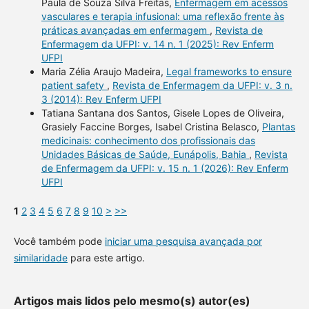
Paula de Souza Silva Freitas,
Enfermagem em acessos
vasculares e terapia infusional: uma reflexão frente às
práticas avançadas em enfermagem
,
Revista de
Enfermagem da UFPI: v. 14 n. 1 (2025): Rev Enferm
UFPI
Maria Zélia Araujo Madeira,
Legal frameworks to ensure
patient safety
,
Revista de Enfermagem da UFPI: v. 3 n.
3 (2014): Rev Enferm UFPI
Tatiana Santana dos Santos, Gisele Lopes de Oliveira,
Grasiely Faccine Borges, Isabel Cristina Belasco,
Plantas
medicinais: conhecimento dos profissionais das
Unidades Básicas de Saúde, Eunápolis, Bahia
,
Revista
de Enfermagem da UFPI: v. 15 n. 1 (2026): Rev Enferm
UFPI
1
2
3
4
5
6
7
8
9
10
>
>>
Você também pode
iniciar uma pesquisa avançada por
similaridade
para este artigo.
Artigos mais lidos pelo mesmo(s) autor(es)