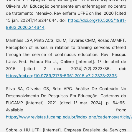
Oliveira JM. Educação permanente em enfermagem no centro
de tratamento intensivo. Rev enferm UFPE on line. 2020 [cited
15 jan. 2024];14:e244644. doi:
https://doi.org/10.5205/1981-
8963.2020.244644
.
Manhães LSP, Pinto ACS, Izu M, Tavares CMM, Rosas AMMFT.
Perception of nurses in relation to training services offered
through the service of continuous education. Rev. Pesqui.
(Univ. Fed. Estado Rio J., Online) [Internet]. 1º de abril de
2015 [cited 2 mar. 2024];7(2):2323-35. doi:
https://doi.org/10.9789/2175-5361.2015.v7i2.2323-2335
.
Silva BA, Oliveira GS, Brito APG. Análise De Conteúdo No
Desenvolvimento De Pesquisas Em Educação. Cadernos da
FUCAMP [Internet]. 2021 [cited 1° mar. 2024]. p. 64-65.
Available from:
https://www.revistas.fucamp.edu.br/index.php/cadernos/article
Sobre o HU-UFPI [Internet]. Empresa Brasileira de Serviços