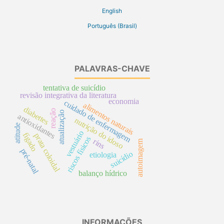
English
Português (Brasil)
PALAVRAS-CHAVE
tentativa de suicídio
revisão integrativa da literatura
economia
cuidado de enfermagem
alimentos naturais
diabettes
reação
atualização
antioxidantes
nutrição do idoso
atitude
vestuário
fígado
prata coloidal
riscos físicos
rins
autoimagem
pré-natal
suicídio
etiologia
balanço hídrico
INFORMAÇÕES