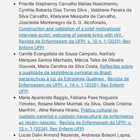
Priscilla Stephanny Carvalho Matias Nascimento,
Cynthia Roberta Dias Torres Silva , Valdirene Pereira da
Silva Carvalho, Khelyane Mesquita de Carvalho,
Josicleide Montenegro da S. G. Alcoforado,
Construction and validation of a brief motivational
interview script: welcome of people living with HIV
,
Revista de Enfermagem da UFPI: v. 10 n. 1 (2021): Rev
Enferm UFPI
Camila Evangelista de Sousa Campelo, Nathaly
Marques Santos Machado, Márcia Teles de Oliveira
Gouveia, Maria Carolina da Silva Costa,
Reflexões sobre
a qualidade da assistência perinatal no Brasil:
perspectivas à luz da Estratégia Qualineo
,
Revista de
Enfermagem da UFPI: v. 14 n. 1 (2025): Rev Enferm
UFPI
Maria Aparecida Baggio, Fabiana Paes Nogueira
Timoteo, Rosane Meire Munhak da Silva, Gisele Cristina
Manfrini , Aline Renata Hirano,
Prática cultural no
cuidado parental e cuidado transcultural de enfermeiros
ao recém-nascido
,
Revista de Enfermagem da UFPI: v.
13 n. 1 (2024): Rev Enferm UFPI
Lucas Dalvi Armond Rezende, Andressa Bolsoni Lopes,