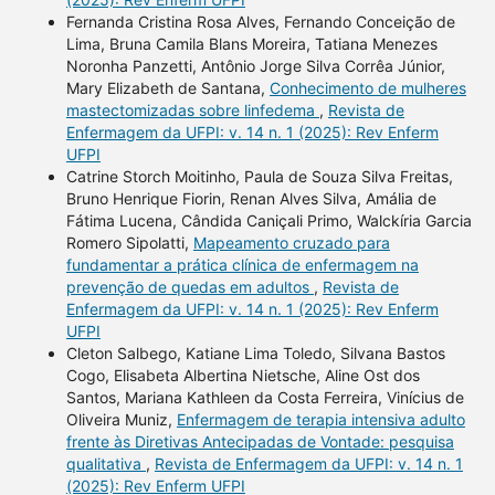
Fernanda Cristina Rosa Alves, Fernando Conceição de
Lima, Bruna Camila Blans Moreira, Tatiana Menezes
Noronha Panzetti, Antônio Jorge Silva Corrêa Júnior,
Mary Elizabeth de Santana,
Conhecimento de mulheres
mastectomizadas sobre linfedema
,
Revista de
Enfermagem da UFPI: v. 14 n. 1 (2025): Rev Enferm
UFPI
Catrine Storch Moitinho, Paula de Souza Silva Freitas,
Bruno Henrique Fiorin, Renan Alves Silva, Amália de
Fátima Lucena, Cândida Caniçali Primo, Walckíria Garcia
Romero Sipolatti,
Mapeamento cruzado para
fundamentar a prática clínica de enfermagem na
prevenção de quedas em adultos
,
Revista de
Enfermagem da UFPI: v. 14 n. 1 (2025): Rev Enferm
UFPI
Cleton Salbego, Katiane Lima Toledo, Silvana Bastos
Cogo, Elisabeta Albertina Nietsche, Aline Ost dos
Santos, Mariana Kathleen da Costa Ferreira, Vinícius de
Oliveira Muniz,
Enfermagem de terapia intensiva adulto
frente às Diretivas Antecipadas de Vontade: pesquisa
qualitativa
,
Revista de Enfermagem da UFPI: v. 14 n. 1
(2025): Rev Enferm UFPI