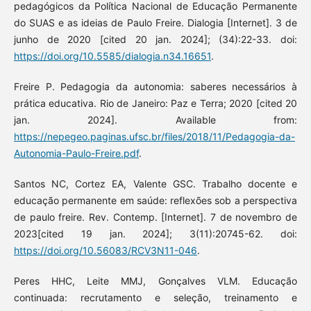
pedagógicos da Política Nacional de Educação Permanente
do SUAS e as ideias de Paulo Freire. Dialogia [Internet]. 3 de
junho de 2020 [cited 20 jan. 2024]; (34):22-33. doi:
https://doi.org/10.5585/dialogia.n34.16651
.
Freire P. Pedagogia da autonomia: saberes necessários à
prática educativa. Rio de Janeiro: Paz e Terra; 2020 [cited 20
jan. 2024]. Available from:
https://nepegeo.paginas.ufsc.br/files/2018/11/Pedagogia-da-
Autonomia-Paulo-Freire.pdf
.
Santos NC, Cortez EA, Valente GSC. Trabalho docente e
educação permanente em saúde: reflexões sob a perspectiva
de paulo freire. Rev. Contemp. [Internet]. 7 de novembro de
2023[cited 19 jan. 2024]; 3(11):20745-62. doi:
https://doi.org/10.56083/RCV3N11-046
.
Peres HHC, Leite MMJ, Gonçalves VLM. Educação
continuada: recrutamento e seleção, treinamento e