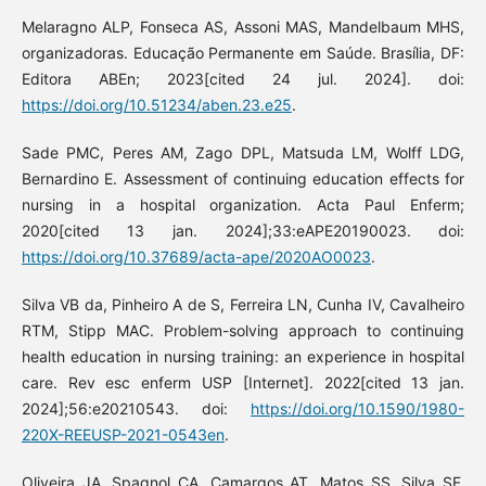
Melaragno ALP, Fonseca AS, Assoni MAS, Mandelbaum MHS,
organizadoras. Educação Permanente em Saúde. Brasília, DF:
Editora ABEn; 2023[cited 24 jul. 2024]. doi:
https://doi.org/10.51234/aben.23.e25
.
Sade PMC, Peres AM, Zago DPL, Matsuda LM, Wolff LDG,
Bernardino E. Assessment of continuing education effects for
nursing in a hospital organization. Acta Paul Enferm;
2020[cited 13 jan. 2024];33:eAPE20190023. doi:
https://doi.org/10.37689/acta-ape/2020AO0023
.
Silva VB da, Pinheiro A de S, Ferreira LN, Cunha IV, Cavalheiro
RTM, Stipp MAC. Problem-solving approach to continuing
health education in nursing training: an experience in hospital
care. Rev esc enferm USP [Internet]. 2022[cited 13 jan.
2024];56:e20210543. doi:
https://doi.org/10.1590/1980-
220X-REEUSP-2021-0543en
.
Oliveira JA, Spagnol CA, Camargos AT, Matos SS, Silva SF,