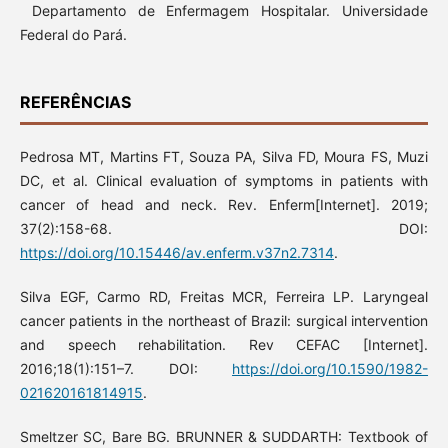
Departamento de Enfermagem Hospitalar. Universidade
Federal do Pará.
REFERÊNCIAS
Pedrosa MT, Martins FT, Souza PA, Silva FD, Moura FS, Muzi
DC, et al. Clinical evaluation of symptoms in patients with
cancer of head and neck. Rev. Enferm[Internet]. 2019;
37(2):158-68. DOI:
https://doi.org/10.15446/av.enferm.v37n2.7314
.
Silva EGF, Carmo RD, Freitas MCR, Ferreira LP. Laryngeal
cancer patients in the northeast of Brazil: surgical intervention
and speech rehabilitation. Rev CEFAC [Internet].
2016;18(1):151–7. DOI:
https://doi.org/10.1590/1982-
021620161814915
.
Smeltzer SC, Bare BG. BRUNNER & SUDDARTH: Textbook of