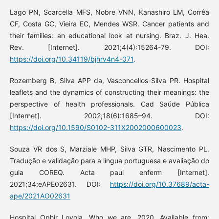
Lago PN, Scarcella MFS, Nobre VNN, Kanashiro LM, Corrêa
CF, Costa GC, Vieira EC, Mendes WSR. Cancer patients and
their families: an educational look at nursing. Braz. J. Hea.
Rev. [Internet]. 2021;4(4):15264-79. DOI:
https://doi.org/10.34119/bjhrv4n4-071
.
Rozemberg B, Silva APP da, Vasconcellos-Silva PR. Hospital
leaflets and the dynamics of constructing their meanings: the
perspective of health professionals. Cad Saúde Pública
[Internet]. 2002;18(6):1685–94. DOI:
https://doi.org/10.1590/S0102-311X2002000600023
.
Souza VR dos S, Marziale MHP, Silva GTR, Nascimento PL.
Tradução e validação para a língua portuguesa e avaliação do
guia COREQ. Acta paul enferm [Internet].
2021;34:eAPE02631. DOI:
https://doi.org/10.37689/acta-
ape/2021AO02631
Hospital Ophir Loyola. Who we are. 2020. Available from: