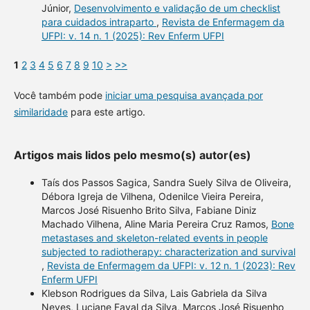
Júnior,
Desenvolvimento e validação de um checklist
para cuidados intraparto
,
Revista de Enfermagem da
UFPI: v. 14 n. 1 (2025): Rev Enferm UFPI
1
2
3
4
5
6
7
8
9
10
>
>>
Você também pode
iniciar uma pesquisa avançada por
similaridade
para este artigo.
Artigos mais lidos pelo mesmo(s) autor(es)
Taís dos Passos Sagica, Sandra Suely Silva de Oliveira,
Débora Igreja de Vilhena, Odenilce Vieira Pereira,
Marcos José Risuenho Brito Silva, Fabiane Diniz
Machado Vilhena, Aline Maria Pereira Cruz Ramos,
Bone
metastases and skeleton-related events in people
subjected to radiotherapy: characterization and survival
,
Revista de Enfermagem da UFPI: v. 12 n. 1 (2023): Rev
Enferm UFPI
Klebson Rodrigues da Silva, Lais Gabriela da Silva
Neves, Luciane Fayal da Silva, Marcos José Risuenho