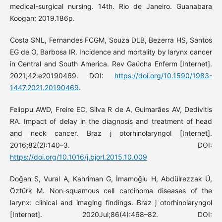
medical-surgical nursing. 14th. Rio de Janeiro. Guanabara
Koogan; 2019.186p.
Costa SNL, Fernandes FCGM, Souza DLB, Bezerra HS, Santos
EG de O, Barbosa IR. Incidence and mortality by larynx cancer
in Central and South America. Rev Gaúcha Enferm [Internet].
2021;42:e20190469. DOI:
https://doi.org/10.1590/1983-
1447.2021.20190469
.
Felippu AWD, Freire EC, Silva R de A, Guimarães AV, Dedivitis
RA. Impact of delay in the diagnosis and treatment of head
and neck cancer. Braz j otorhinolaryngol [Internet].
2016;82(2):140–3. DOI:
https://doi.org/10.1016/j.bjorl.2015.10.009
Doğan S, Vural A, Kahriman G, İmamoğlu H, Abdülrezzak Ü,
Öztürk M. Non-squamous cell carcinoma diseases of the
larynx: clinical and imaging findings. Braz j otorhinolaryngol
[Internet]. 2020Jul;86(4):468–82. DOI: