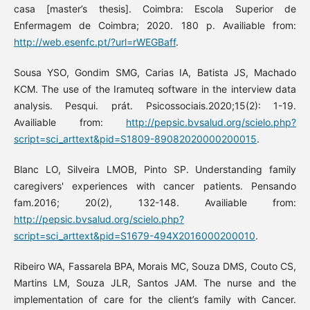
casa [master’s thesis]. Coimbra: Escola Superior de
Enfermagem de Coimbra; 2020. 180 p. Availiable from:
http://web.esenfc.pt/?url=rWEGBaff
.
Sousa YSO, Gondim SMG, Carias IA, Batista JS, Machado
KCM. The use of the Iramuteq software in the interview data
analysis. Pesqui. prát. Psicossociais.2020;15(2): 1-19.
Availiable from:
http://pepsic.bvsalud.org/scielo.php?
script=sci_arttext&pid=S1809-89082020000200015
.
Blanc LO, Silveira LMOB, Pinto SP. Understanding family
caregivers' experiences with cancer patients. Pensando
fam.2016; 20(2), 132-148. Availiable from:
http://pepsic.bvsalud.org/scielo.php?
script=sci_arttext&pid=S1679-494X2016000200010
.
Ribeiro WA, Fassarela BPA, Morais MC, Souza DMS, Couto CS,
Martins LM, Souza JLR, Santos JAM. The nurse and the
implementation of care for the client’s family with Cancer.