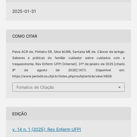
2025-01-31
COMO CITAR
Paiva ACR de, Pinheiro SR, Silva MJRB, Santana ME de. Câncer de laringe:
Saberes e práticas do familiar cuidador sobre cuidados com a
traqueostomia. Rev Enferm UFPI [Internet]. 31º de janeiro de 2025 [citado
8º de agosto de 2026];14(1). Disponível em:
https://www.periodicos.ufpi.br/index.php/reufpi/article/view/4836
Fomatos de Citação
EDIÇÃO
v. 14 n. 1 (2025): Rev Enferm UFPI