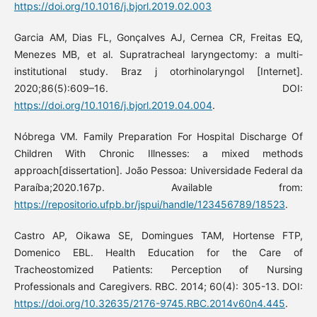
https://doi.org/10.1016/j.bjorl.2019.02.003
Garcia AM, Dias FL, Gonçalves AJ, Cernea CR, Freitas EQ,
Menezes MB, et al. Supratracheal laryngectomy: a multi-
institutional study. Braz j otorhinolaryngol [Internet].
2020;86(5):609–16. DOI:
https://doi.org/10.1016/j.bjorl.2019.04.004
.
Nóbrega VM. Family Preparation For Hospital Discharge Of
Children With Chronic Illnesses: a mixed methods
approach[dissertation]. João Pessoa: Universidade Federal da
Paraíba;2020.167p. Available from:
https://repositorio.ufpb.br/jspui/handle/123456789/18523
.
Castro AP, Oikawa SE, Domingues TAM, Hortense FTP,
Domenico EBL. Health Education for the Care of
Tracheostomized Patients: Perception of Nursing
Professionals and Caregivers. RBC. 2014; 60(4): 305-13. DOI:
https://doi.org/10.32635/2176-9745.RBC.2014v60n4.445
.