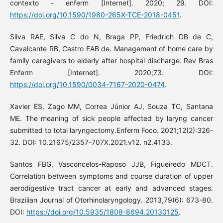
contexto - enferm [Internet]. 2020; 29. DOI:
https://doi.org/10.1590/1980-265X-TCE-2018-0451
.
Silva RAE, Silva C do N, Braga PP, Friedrich DB de C,
Cavalcante RB, Castro EAB de. Management of home care by
family caregivers to elderly after hospital discharge. Rev Bras
Enferm [Internet]. 2020;73. DOI:
https://doi.org/10.1590/0034-7167-2020-0474
.
Xavier ES, Zago MM, Correa Júnior AJ, Souza TC, Santana
ME. The meaning of sick people affected by laryng cancer
submitted to total laryngectomy.Enferm Foco. 2021;12(2):326-
32. DOI: 10.21675/2357-707X.2021.v12. n2.4133.
Santos FBG, Vasconcelos-Raposo JJB, Figueiredo MDCT.
Correlation between symptoms and course duration of upper
aerodigestive tract cancer at early and advanced stages.
Brazilian Journal of Otorhinolaryngology. 2013,79(6): 673-80.
DOI:
https://doi.org/10.5935/1808-8694.20130125
.