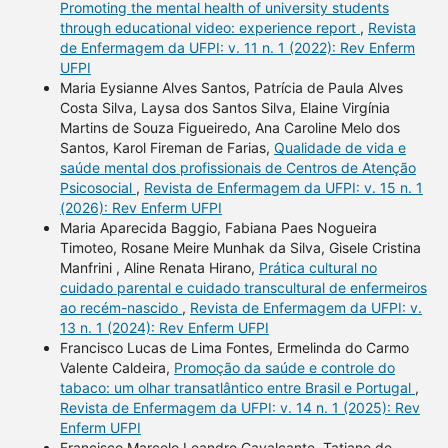
Promoting the mental health of university students
through educational video: experience report
,
Revista
de Enfermagem da UFPI: v. 11 n. 1 (2022): Rev Enferm
UFPI
Maria Eysianne Alves Santos, Patrícia de Paula Alves
Costa Silva, Laysa dos Santos Silva, Elaine Virgínia
Martins de Souza Figueiredo, Ana Caroline Melo dos
Santos, Karol Fireman de Farias,
Qualidade de vida e
saúde mental dos profissionais de Centros de Atenção
Psicosocial
,
Revista de Enfermagem da UFPI: v. 15 n. 1
(2026): Rev Enferm UFPI
Maria Aparecida Baggio, Fabiana Paes Nogueira
Timoteo, Rosane Meire Munhak da Silva, Gisele Cristina
Manfrini , Aline Renata Hirano,
Prática cultural no
cuidado parental e cuidado transcultural de enfermeiros
ao recém-nascido
,
Revista de Enfermagem da UFPI: v.
13 n. 1 (2024): Rev Enferm UFPI
Francisco Lucas de Lima Fontes, Ermelinda do Carmo
Valente Caldeira,
Promoção da saúde e controle do
tabaco: um olhar transatlântico entre Brasil e Portugal
,
Revista de Enfermagem da UFPI: v. 14 n. 1 (2025): Rev
Enferm UFPI
Francisco Marcelo Leandro Cavalcante, Tatiane de