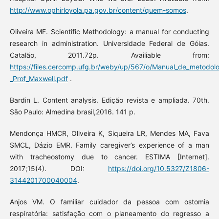
http://www.ophirloyola.pa.gov.br/content/quem-somos
.
Oliveira MF. Scientific Methodology: a manual for conducting
research in administration. Universidade Federal de Góias.
Catalão, 2011.72p. Availiable from:
https://files.cercomp.ufg.br/weby/up/567/o/Manual_de_metodolog
_Prof_Maxwell.pdf
.
Bardin L. Content analysis. Edição revista e ampliada. 70th.
São Paulo: Almedina brasil,2016. 141 p.
Mendonça HMCR, Oliveira K, Siqueira LR, Mendes MA, Fava
SMCL, Dázio EMR. Family caregiver’s experience of a man
with tracheostomy due to cancer. ESTIMA [Internet].
2017;15(4). DOI:
https://doi.org/10.5327/Z1806-
3144201700040004
.
Anjos VM. O familiar cuidador da pessoa com ostomia
respiratória: satisfação com o planeamento do regresso a