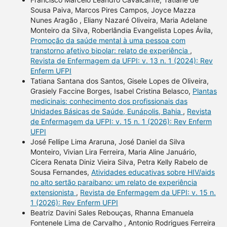
Sousa Paiva, Marcos Pires Campos, Joyce Mazza
Nunes Aragão , Eliany Nazaré Oliveira, Maria Adelane
Monteiro da Silva, Roberlândia Evangelista Lopes Ávila,
Promoção da saúde mental à uma pessoa com
transtorno afetivo bipolar: relato de experiência
,
Revista de Enfermagem da UFPI: v. 13 n. 1 (2024): Rev
Enferm UFPI
Tatiana Santana dos Santos, Gisele Lopes de Oliveira,
Grasiely Faccine Borges, Isabel Cristina Belasco,
Plantas
medicinais: conhecimento dos profissionais das
Unidades Básicas de Saúde, Eunápolis, Bahia
,
Revista
de Enfermagem da UFPI: v. 15 n. 1 (2026): Rev Enferm
UFPI
José Fellipe Lima Araruna, José Daniel da Silva
Monteiro, Vivian Lira Ferreira, Maria Aline Januário,
Cícera Renata Diniz Vieira Silva, Petra Kelly Rabelo de
Sousa Fernandes,
Atividades educativas sobre HIV/aids
no alto sertão paraibano: um relato de experiência
extensionista
,
Revista de Enfermagem da UFPI: v. 15 n.
1 (2026): Rev Enferm UFPI
Beatriz Davini Sales Rebouças, Rhanna Emanuela
Fontenele Lima de Carvalho , Antonio Rodrigues Ferreira