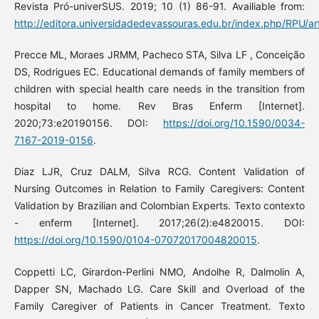
Revista Pró-univerSUS. 2019; 10 (1) 86-91. Availiable from:
http://editora.universidadedevassouras.edu.br/index.php/RPU/ar
Precce ML, Moraes JRMM, Pacheco STA, Silva LF , Conceição
DS, Rodrigues EC. Educational demands of family members of
children with special health care needs in the transition from
hospital to home. Rev Bras Enferm [Internet].
2020;73:e20190156. DOI:
https://doi.org/10.1590/0034-
7167-2019-0156
.
Diaz LJR, Cruz DALM, Silva RCG. Content Validation of
Nursing Outcomes in Relation to Family Caregivers: Content
Validation by Brazilian and Colombian Experts. Texto contexto
- enferm [Internet]. 2017;26(2):e4820015. DOI:
https://doi.org/10.1590/0104-07072017004820015
.
Coppetti LC, Girardon-Perlini NMO, Andolhe R, Dalmolin A,
Dapper SN, Machado LG. Care Skill and Overload of the
Family Caregiver of Patients in Cancer Treatment. Texto