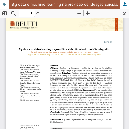
Big data e machine learning na previsão de ideação suicida: revisão integrativa