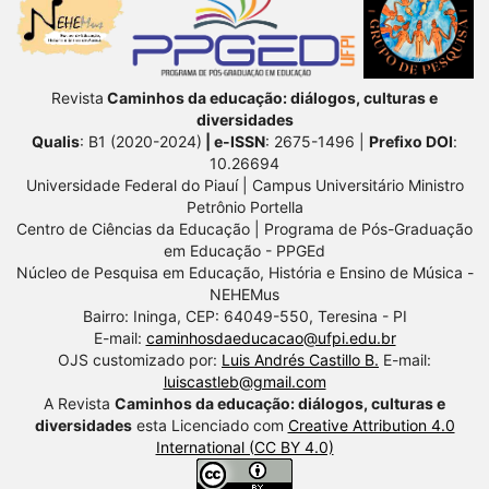
Revista
Caminhos da educação: diálogos, culturas e
diversidades
Qualis
: B1 (2020-2024)
| e-ISSN
: 2675-1496 |
Prefixo DOI
:
10.26694
Universidade Federal do Piauí | Campus Universitário Ministro
Petrônio Portella
Centro de Ciências da Educação | Programa de Pós-Graduação
em Educação - PPGEd
Núcleo de Pesquisa em Educação, História e Ensino de Música -
NEHEMus
Bairro: Ininga, CEP: 64049-550, Teresina - PI
E-mail:
caminhosdaeducacao@ufpi.edu.br
OJS customizado por:
Luis Andrés Castillo B.
E-mail:
luiscastleb@gmail.com
A Revista
Caminhos da educação: diálogos, culturas e
diversidades
esta Licenciado com
Creative Attribution 4.0
International (CC BY 4.0)