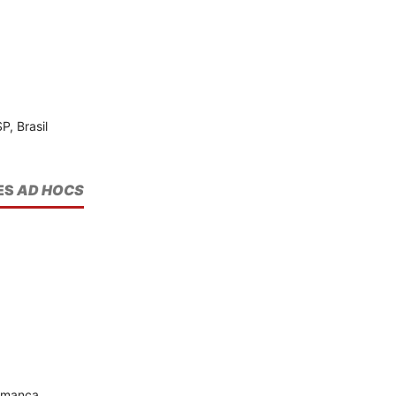
P, Brasil
ES
AD HOCS
lamanca