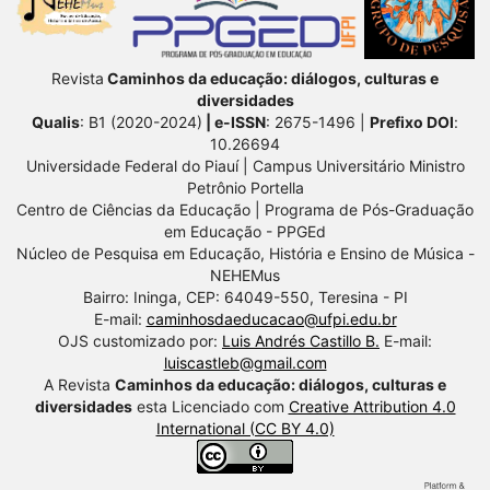
Revista
Caminhos da educação: diálogos, culturas e
diversidades
Qualis
: B1 (2020-2024)
| e-ISSN
: 2675-1496 |
Prefixo DOI
:
10.26694
Universidade Federal do Piauí | Campus Universitário Ministro
Petrônio Portella
Centro de Ciências da Educação | Programa de Pós-Graduação
em Educação - PPGEd
Núcleo de Pesquisa em Educação, História e Ensino de Música -
NEHEMus
Bairro: Ininga, CEP: 64049-550, Teresina - PI
E-mail:
caminhosdaeducacao@ufpi.edu.br
OJS customizado por:
Luis Andrés Castillo B.
E-mail:
luiscastleb@gmail.com
A Revista
Caminhos da educação: diálogos, culturas e
diversidades
esta Licenciado com
Creative Attribution 4.0
International (CC BY 4.0)