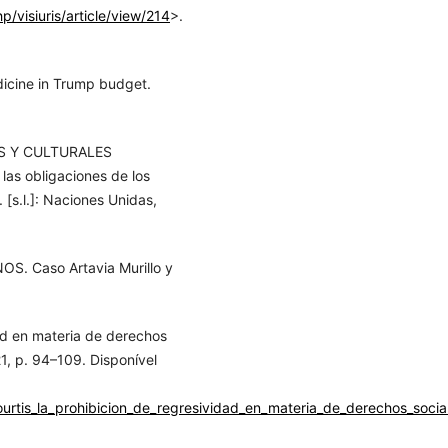
p/visiuris/article/view/214
>.
icine in Trump budget.
S Y CULTURALES
las obligaciones de los
. [s.l.]: Naciones Unidas,
 Caso Artavia Murillo y
ad en materia de derechos
021, p. 94–109. Disponível
ourtis_la_prohibicion_de_regresividad_en_materia_de_derechos_socia