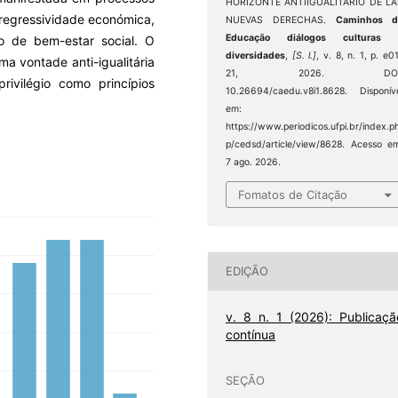
HORIZONTE ANTIIGUALITARIO DE LA
 regressividade económica,
NUEVAS DERECHAS.
Caminhos d
Educação diálogos culturas 
o de bem-estar social. O
diversidades
,
[S. l.]
, v. 8, n. 1, p. e0
a vontade anti-igualitária
21, 2026. DOI
rivilégio como princípios
10.26694/caedu.v8i1.8628. Disponív
em:
https://www.periodicos.ufpi.br/index.p
p/cedsd/article/view/8628. Acesso e
7 ago. 2026.
Fomatos de Citação
EDIÇÃO
v. 8 n. 1 (2026): Publicaçã
contínua
SEÇÃO