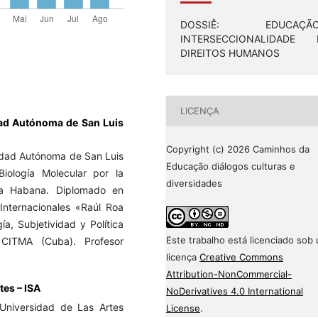
DOSSIÊ: EDUCAÇÃO
INTERSECCIONALIDADE 
DIREITOS HUMANOS
LICENÇA
ad Autónoma de San Luis
Copyright (c) 2026 Caminhos da
idad Autónoma de San Luis
Educação diálogos culturas e
Biología Molecular por la
diversidades
La Habana. Diplomado en
 Internacionales «Raúl Roa
a, Subjetividad y Política
Este trabalho está licenciado sob
CITMA (Cuba). Profesor
licença
Creative Commons
Attribution-NonCommercial-
tes – ISA
NoDerivatives 4.0 International
 Universidad de Las Artes
License
.