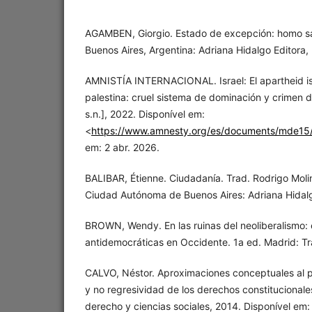
AGAMBEN, Giorgio. Estado de excepción: homo sace
Buenos Aires, Argentina: Adriana Hidalgo Editora,
AMNISTÍA INTERNACIONAL. Israel: El apartheid isr
palestina: cruel sistema de dominación y crimen d
s.n.], 2022. Disponível em:
<
https://www.amnesty.org/es/documents/mde15
em: 2 abr. 2026.
BALIBAR, Étienne. Ciudadanía. Trad. Rodrigo Molin
Ciudad Autónoma de Buenos Aires: Adriana Hidalg
BROWN, Wendy. En las ruinas del neoliberalismo: e
antidemocráticas en Occidente. 1a ed. Madrid: Tr
CALVO, Néstor. Aproximaciones conceptuales al p
y no regresividad de los derechos constitucionales.
derecho y ciencias sociales, 2014. Disponível em: