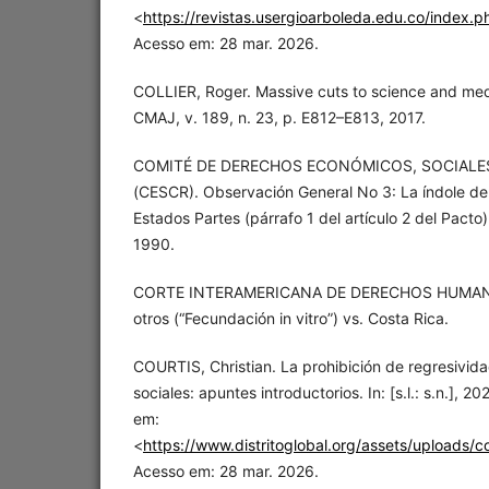
<
https://revistas.usergioarboleda.edu.co/index.ph
Acesso em: 28 mar. 2026.
COLLIER, Roger. Massive cuts to science and med
CMAJ, v. 189, n. 23, p. E812–E813, 2017.
COMITÉ DE DERECHOS ECONÓMICOS, SOCIALE
(CESCR). Observación General No 3: La índole de 
Estados Partes (párrafo 1 del artículo 2 del Pacto)
1990.
CORTE INTERAMERICANA DE DERECHOS HUMANOS.
otros (“Fecundación in vitro”) vs. Costa Rica.
COURTIS, Christian. La prohibición de regresivid
sociales: apuntes introductorios. In: [s.l.: s.n.], 2
em:
<
https://www.distritoglobal.org/assets/uploads/c
Acesso em: 28 mar. 2026.