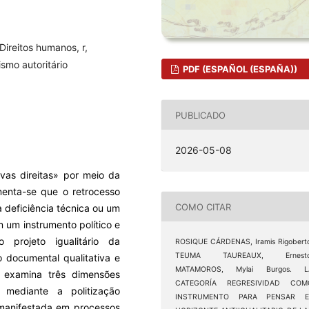
Direitos humanos, r,
ismo autoritário
PDF (ESPAÑOL (ESPAÑA))
PUBLICADO
2026-05-08
vas direitas» por meio da
umenta-se que o retrocesso
COMO CITAR
 deficiência técnica ou um
m um instrumento político e
 projeto igualitário da
ROSIQUE CÁRDENAS, Iramis Rigobert
TEUMA TAUREAUX, Ernesto
 documental qualitativa e
MATAMOROS, Mylai Burgos. L
o examina três dimensões
CATEGORÍA REGRESIVIDAD COM
, mediante a politização
INSTRUMENTO PARA PENSAR E
, manifestada em processos