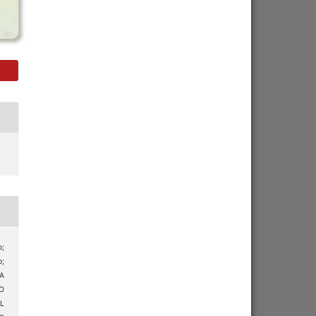
o;
;
A
O
L