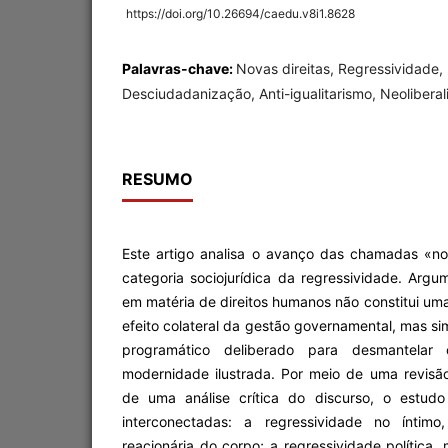
https://doi.org/10.26694/caedu.v8i1.8628
Palavras-chave:
Novas direitas, Regressividade, 
Desciudadanização, Anti-igualitarismo, Neoliberal
RESUMO
Este artigo analisa o avanço das chamadas «no
categoria sociojurídica da regressividade. Arg
em matéria de direitos humanos não constitui uma
efeito colateral da gestão governamental, mas si
programático deliberado para desmantelar o
modernidade ilustrada. Por meio de uma revisão
de uma análise crítica do discurso, o estud
interconectadas: a regressividade no íntimo
reacionária do corpo; a regressividade política