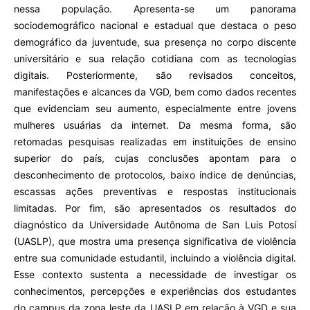
nessa população. Apresenta-se um panorama
sociodemográfico nacional e estadual que destaca o peso
demográfico da juventude, sua presença no corpo discente
universitário e sua relação cotidiana com as tecnologias
digitais. Posteriormente, são revisados conceitos,
manifestações e alcances da VGD, bem como dados recentes
que evidenciam seu aumento, especialmente entre jovens
mulheres usuárias da internet. Da mesma forma, são
retomadas pesquisas realizadas em instituições de ensino
superior do país, cujas conclusões apontam para o
desconhecimento de protocolos, baixo índice de denúncias,
escassas ações preventivas e respostas institucionais
limitadas. Por fim, são apresentados os resultados do
diagnóstico da Universidade Autônoma de San Luis Potosí
(UASLP), que mostra uma presença significativa de violência
entre sua comunidade estudantil, incluindo a violência digital.
Esse contexto sustenta a necessidade de investigar os
conhecimentos, percepções e experiências dos estudantes
do campus da zona leste da UASLP em relação à VGD e sua