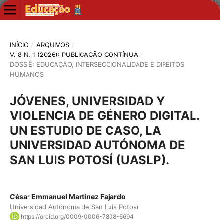
INÍCIO
/
ARQUIVOS
/
V. 8 N. 1 (2026): PUBLICAÇÃO CONTÍNUA
/
DOSSIÊ: EDUCAÇÃO, INTERSECCIONALIDADE E DIREITOS
HUMANOS
JÓVENES, UNIVERSIDAD Y
VIOLENCIA DE GÉNERO DIGITAL.
UN ESTUDIO DE CASO, LA
UNIVERSIDAD AUTÓNOMA DE
SAN LUIS POTOSÍ (UASLP).
César Emmanuel Martínez Fajardo
Universidad Autónoma de San Luis Potosí
https://orcid.org/0009-0006-7808-6694