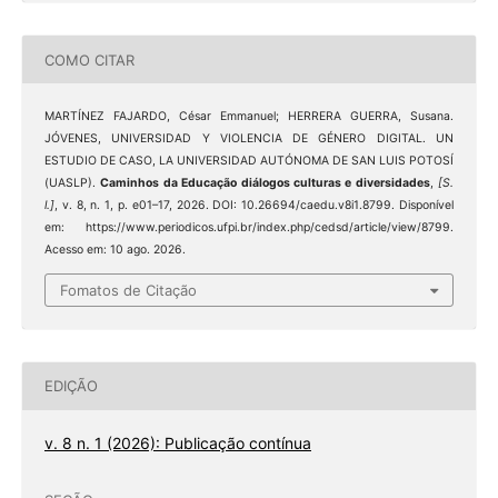
COMO CITAR
MARTÍNEZ FAJARDO, César Emmanuel; HERRERA GUERRA, Susana.
JÓVENES, UNIVERSIDAD Y VIOLENCIA DE GÉNERO DIGITAL. UN
ESTUDIO DE CASO, LA UNIVERSIDAD AUTÓNOMA DE SAN LUIS POTOSÍ
(UASLP).
Caminhos da Educação diálogos culturas e diversidades
,
[S.
l.]
, v. 8, n. 1, p. e01–17, 2026. DOI: 10.26694/caedu.v8i1.8799. Disponível
em: https://www.periodicos.ufpi.br/index.php/cedsd/article/view/8799.
Acesso em: 10 ago. 2026.
Fomatos de Citação
EDIÇÃO
v. 8 n. 1 (2026): Publicação contínua