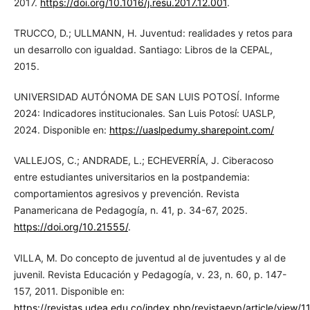
2017.
https://doi.org/10.1016/j.resu.2017.12.001
.
TRUCCO, D.; ULLMANN, H. Juventud: realidades y retos para
un desarrollo con igualdad. Santiago: Libros de la CEPAL,
2015.
UNIVERSIDAD AUTÓNOMA DE SAN LUIS POTOSÍ. Informe
2024: Indicadores institucionales. San Luis Potosí: UASLP,
2024. Disponible en:
https://uaslpedumy.sharepoint.com/
VALLEJOS, C.; ANDRADE, L.; ECHEVERRÍA, J. Ciberacoso
entre estudiantes universitarios en la postpandemia:
comportamientos agresivos y prevención. Revista
Panamericana de Pedagogía, n. 41, p. 34-67, 2025.
https://doi.org/10.21555/
.
VILLA, M. Do concepto de juventud al de juventudes y al de
juvenil. Revista Educación y Pedagogía, v. 23, n. 60, p. 147-
157, 2011. Disponible en:
https://revistas.udea.edu.co/index.php/revistaeyp/article/view/1