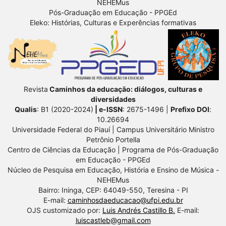
NEHEMus
Pós-Graduação em Educação - PPGEd
Eleko: Histórias, Culturas e Experências formativas
Revista
Caminhos da educação: diálogos, culturas e
diversidades
Qualis
: B1 (2020-2024)
| e-ISSN
: 2675-1496 |
Prefixo DOI
:
10.26694
Universidade Federal do Piauí | Campus Universitário Ministro
Petrônio Portella
Centro de Ciências da Educação | Programa de Pós-Graduação
em Educação - PPGEd
Núcleo de Pesquisa em Educação, História e Ensino de Música -
NEHEMus
Bairro: Ininga, CEP: 64049-550, Teresina - PI
E-mail:
caminhosdaeducacao@ufpi.edu.br
OJS customizado por:
Luis Andrés Castillo B.
E-mail:
luiscastleb@gmail.com