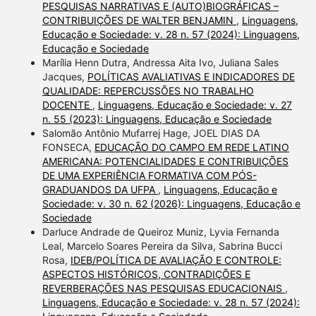
PESQUISAS NARRATIVAS E (AUTO)BIOGRÁFICAS –
CONTRIBUIÇÕES DE WALTER BENJAMIN
,
Linguagens,
Educação e Sociedade: v. 28 n. 57 (2024): Linguagens,
Educação e Sociedade
Marília Henn Dutra, Andressa Aita Ivo, Juliana Sales
Jacques,
POLÍTICAS AVALIATIVAS E INDICADORES DE
QUALIDADE: REPERCUSSÕES NO TRABALHO
DOCENTE
,
Linguagens, Educação e Sociedade: v. 27
n. 55 (2023): Linguagens, Educação e Sociedade
Salomão Antônio Mufarrej Hage, JOEL DIAS DA
FONSECA,
EDUCAÇÃO DO CAMPO EM REDE LATINO
AMERICANA: POTENCIALIDADES E CONTRIBUIÇÕES
DE UMA EXPERIÊNCIA FORMATIVA COM PÓS-
GRADUANDOS DA UFPA
,
Linguagens, Educação e
Sociedade: v. 30 n. 62 (2026): Linguagens, Educação e
Sociedade
Darluce Andrade de Queiroz Muniz, Lyvia Fernanda
Leal, Marcelo Soares Pereira da Silva, Sabrina Bucci
Rosa,
IDEB/POLÍTICA DE AVALIAÇÃO E CONTROLE:
ASPECTOS HISTÓRICOS, CONTRADIÇÕES E
REVERBERAÇÕES NAS PESQUISAS EDUCACIONAIS
,
Linguagens, Educação e Sociedade: v. 28 n. 57 (2024):