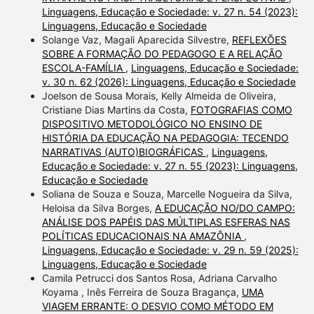
Linguagens, Educação e Sociedade: v. 27 n. 54 (2023):
Linguagens, Educação e Sociedade
Solange Vaz, Magali Aparecida Silvestre,
REFLEXÕES
SOBRE A FORMAÇÃO DO PEDAGOGO E A RELAÇÃO
ESCOLA-FAMÍLIA
,
Linguagens, Educação e Sociedade:
v. 30 n. 62 (2026): Linguagens, Educação e Sociedade
Joelson de Sousa Morais, Kelly Almeida de Oliveira,
Cristiane Dias Martins da Costa,
FOTOGRAFIAS COMO
DISPOSITIVO METODOLÓGICO NO ENSINO DE
HISTÓRIA DA EDUCAÇÃO NA PEDAGOGIA: TECENDO
NARRATIVAS (AUTO)BIOGRÁFICAS
,
Linguagens,
Educação e Sociedade: v. 27 n. 55 (2023): Linguagens,
Educação e Sociedade
Soliana de Souza e Souza, Marcelle Nogueira da Silva,
Heloisa da Silva Borges,
A EDUCAÇÃO NO/DO CAMPO:
ANÁLISE DOS PAPÉIS DAS MÚLTIPLAS ESFERAS NAS
POLÍTICAS EDUCACIONAIS NA AMAZÔNIA
,
Linguagens, Educação e Sociedade: v. 29 n. 59 (2025):
Linguagens, Educação e Sociedade
Camila Petrucci dos Santos Rosa, Adriana Carvalho
Koyama , Inês Ferreira de Souza Bragança,
UMA
VIAGEM ERRANTE: O DESVIO COMO MÉTODO EM