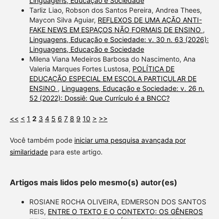
Linguagens, Educação e Sociedade
Tarliz Liao, Robson dos Santos Pereira, Andrea Thees,
Maycon Silva Aguiar,
REFLEXOS DE UMA AÇÃO ANTI-
FAKE NEWS EM ESPAÇOS NÃO FORMAIS DE ENSINO
,
Linguagens, Educação e Sociedade: v. 30 n. 63 (2026):
Linguagens, Educação e Sociedade
Milena Viana Medeiros Barbosa do Nascimento, Ana
Valeria Marques Fortes Lustosa,
POLÍTICA DE
EDUCAÇÃO ESPECIAL EM ESCOLA PARTICULAR DE
ENSINO
,
Linguagens, Educação e Sociedade: v. 26 n.
52 (2022): Dossiê: Que Currículo é a BNCC?
<<
<
1
2
3
4
5
6
7
8
9
10
>
>>
Você também pode
iniciar uma pesquisa avançada por
similaridade
para este artigo.
Artigos mais lidos pelo mesmo(s) autor(es)
ROSIANE ROCHA OLIVEIRA, EDMERSON DOS SANTOS
REIS,
ENTRE O TEXTO E O CONTEXTO: OS GÊNEROS