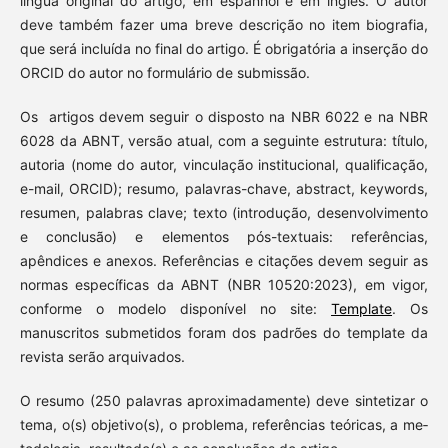
língua original do artigo, em espanhol e em inglês. O autor
deve também fazer uma breve descrição no item biografia,
que será incluída no final do artigo. É obrigatória a inserção do
ORCID do autor no formulário de submissão.
Os artigos devem seguir o disposto na NBR 6022 e na NBR
6028 da ABNT, versão atual, com a seguinte estrutura: título,
autoria (nome do autor, vinculação institucional, qualifi­cação,
e-mail, ORCID); resumo, palavras-chave, abstract, keywords,
resumen, palabras clave; texto (introdução, desenvolvimento
e conclusão) e elementos pós-textuais: referências,
apêndices e anexos. Referências e citações devem seguir as
normas especí­ficas da ABNT (NBR 10520:2023), em vigor,
conforme o modelo disponível no site:
Template
. Os
manuscritos submetidos foram dos padrões do template da
revista serão arquivados.
O resumo (250 palavras aproximadamente) deve sintetizar o
tema, o(s) objetivo(s), o problema, referências teóricas, a me­