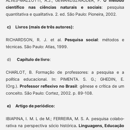
ALVES-MAZZOTTI, A.J.; GEWANDSZNAJDER, F.
O método
cien­tífico nas ciências naturais e sociais
: pesquisa
quantitativa e qualitativa. 2. ed. São Paulo: Pioneira, 2002.
c) Livros (mais de três autores):
RICHARDSON, R. J. et al.
Pesquisa social
: métodos e
técnicas. São Paulo: Atlas, 1999.
d)
Capítulo de livro
:
CHARLOT, B. Formação de professores: a pesquisa e a
política educacional. In: PIMENTA. S. G.; GHEDIN, E.
(Org.).
Professor reflexivo no Brasil
: gênese e crítica de um
conceito. São Paulo: Cortez, 2002. p. 89-108.
e) Artigo de periódico:
IBIAPINA, I. M. L de M.; FERREIRA, M. S. A. pesquisa colabo­
rativa na perspectiva sócio histórica
. Linguagens, Educação