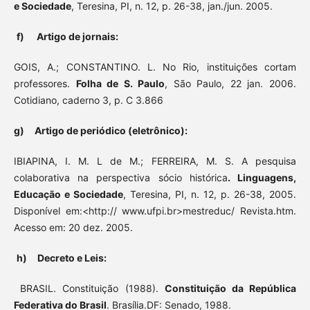
e Sociedade
, Teresina, PI, n. 12, p. 26-38, jan./jun. 2005.
f) Artigo de jornais:
GOIS, A.; CONSTANTINO. L. No Rio, instituições cortam
profes­sores.
Folha de S. Paulo
, São Paulo, 22 jan. 2006.
Cotidiano, caderno 3, p. C 3.866
g) Artigo de periódico (eletrônico):
IBIAPINA, I. M. L de M.; FERREIRA, M. S. A pesquisa
colaborativa na perspectiva sócio histórica
. Linguagens,
Educação e Socieda­de
, Teresina, PI, n. 12, p. 26-38, 2005.
Disponível em:<http:// www.ufpi.br>mestreduc/ Revista.htm.
Acesso em: 20 dez. 2005.
h) Decreto e Leis:
BRASIL. Constituição (1988).
Constituição da República
Fede­rativa do Brasil
. Brasília.DF: Senado, 1988.