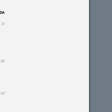
 DA
- 21
-25
-27