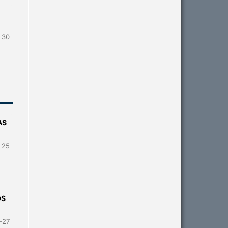
- 30
AS
- 25
OS
-27