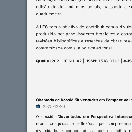
edição de dois números anuais, passando a se
quadrimestral.
A
LES
tem o objetivo de contribuir com a divul
produzido por pesquisadores brasileiros e estran
revisões bibliográficas e resenhas de obras re
conformidade com sua política editorial.
Qualis
(2021-2024): A2 |
ISSN
: 1518-0743 |
e-I
Chamada de Dossiê “Juventudes em Perspectiva In
2025-12-20
O dossiê
“Juventudes em Perspectiva Intersec
reunir pesquisas e reflexões que compreend
diversidade, reconhecendo-as como sujeitos mú