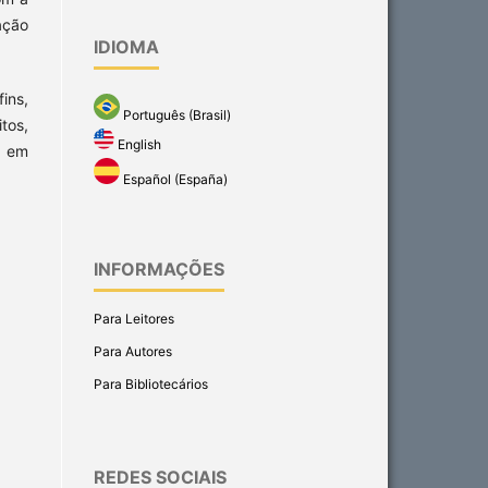
ação
IDIOMA
ins,
Português (Brasil)
tos,
English
, em
Español (España)
INFORMAÇÕES
Para Leitores
Para Autores
Para Bibliotecários
REDES SOCIAIS