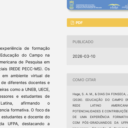
PDF
PUBLICADO
 experiência de formação
 e Educação do Campo na
2026-03-10
Americana de Pesquisa em
iais (REDE PECC-MS). Os
 em ambiente virtual de
COMO CITAR
o de diferentes docentes e
leiras como a UNEB, UECE,
Hage, S. A. M., & DIAS DA FONSECA, 
ssores e estudantes de
(2026). EDUCAÇÃO DO CAMPO E
Latina, afirmando o
REDE LATINO AMERICANA
riencia formativa. O foco da
POTENCIALIDADES E CONTRIBUIÇÕE
e estudantes e docente do
DE UMA EXPERIÊNCIA FORMATIV
COM PÓS-GRADUANDOS DA UFPA
da UFPA, destacando a