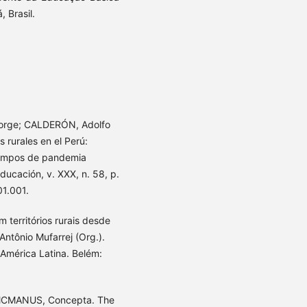
 Brasil.
rge; CALDERÓN, Adolfo
rurales en el Perú:
tiempos de pandemia
ucación, v. XXX, n. 58, p.
01.001.
territórios rurais desde
Antônio Mufarrej (Org.).
América Latina. Belém:
; MCMANUS, Concepta. The