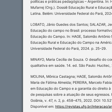
políticas e práticas pedagógicas – Argentina. In
Mufarrej (Org.). Dossiê Educação Rural e Educa
Latina. Belém: Universidade Federal do Pará, 2024
LOBATO, Jânio Guedes dos Santos; SALAZAR, Jer
Educação do campo no Brasil: processo formativo
Educação do Campo. In: HAGE, Salomão Antônio Mu
Educação Rural e Educação do Campo na América
Universidade Federal do Pará, 2024. p. 25–29.
MINAYO, Maria Cecília de Souza. O desafio do c
qualitativa em saúde. 14. ed. São Paulo: Hucitec,
MOLINA, Mônica Castagna; HAGE, Salomão Antôn
Maria de Fátima Almeida; PEREIRA, Marcelo Fabia
em Educação do Campo e a garantia do direito à
de pesquisas sobre a atuação de seus egressos. R
Goiânia, v. 47, n. 2, p. 458–475, 2022. DOI: 10.52
Disponível em:
https://revistas.ufg.br/interacao/a