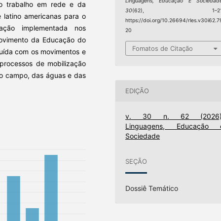
Linguagens, Educação E Sociedad
do trabalho em rede e da
30
(62), 1–21
e latino americanas para o
https://doi.org/10.26694/rles.v30i62.7
ização implementada nos
20
Movimento da Educação do
Fomatos de Citação
ruída com os movimentos e
 processos de mobilização
do campo, das águas e das
EDIÇÃO
v. 30 n. 62 (2026)
Linguagens, Educação 
Sociedade
SEÇÃO
Dossiê Temático