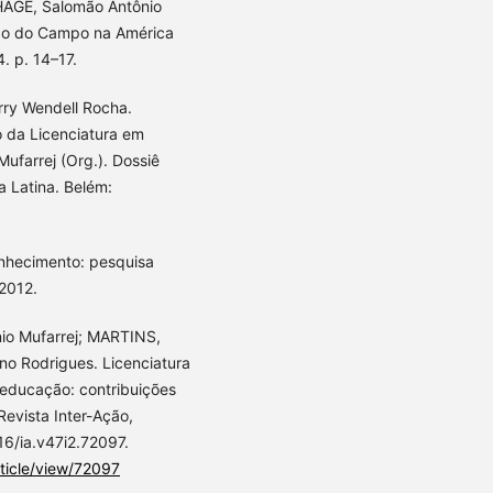
: HAGE, Salomão Antônio
ção do Campo na América
. p. 14–17.
ry Wendell Rocha.
 da Licenciatura em
farrej (Org.). Dossiê
 Latina. Belém:
onhecimento: pesquisa
 2012.
io Mufarrej; MARTINS,
no Rodrigues. Licenciatura
 educação: contribuições
evista Inter-Ação,
16/ia.v47i2.72097.
rticle/view/72097