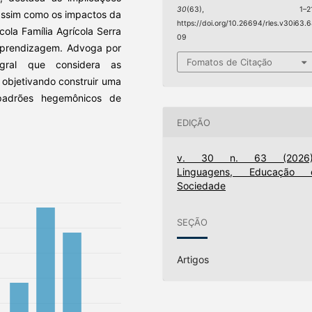
30
(63), 1–21
assim como os impactos da
https://doi.org/10.26694/rles.v30i63.6
cola Família Agrícola Serra
09
 aprendizagem. Advoga por
Fomatos de Citação
gral que considera as
s objetivando construir uma
padrões hegemônicos de
EDIÇÃO
v. 30 n. 63 (2026)
Linguagens, Educação 
Sociedade
SEÇÃO
Artigos