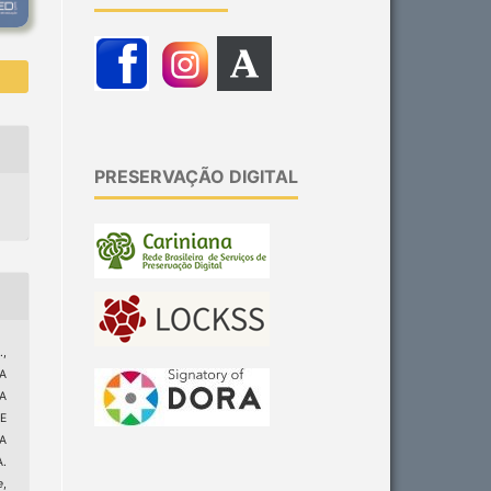
PRESERVAÇÃO DIGITAL
.,
LA
A
E
A
.
e
,