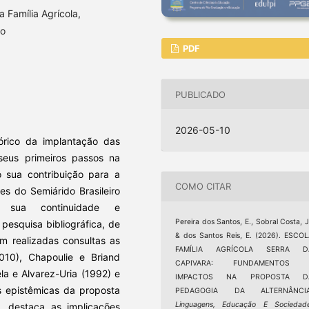
 Família Agrícola,
ão
PDF
PUBLICADO
2026-05-10
órico da implantação das
 seus primeiros passos na
o sua contribuição para a
COMO CITAR
s do Semiárido Brasileiro
 sua continuidade e
Pereira dos Santos, E., Sobral Costa, J
pesquisa bibliográfica, de
& dos Santos Reis, E. (2026). ESCO
m realizadas consultas as
FAMÍLIA AGRÍCOLA SERRA D
010), Chapoulie e Briand
CAPIVARA: FUNDAMENTOS 
la e Alvarez-Uria (1992) e
IMPACTOS NA PROPOSTA D
s epistêmicas da proposta
PEDAGOGIA DA ALTERNÂNCIA
Linguagens, Educação E Sociedad
, destaca as implicações