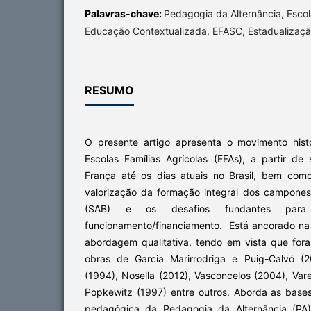
Palavras-chave:
Pedagogia da Alternância, Escola
Educação Contextualizada, EFASC, Estadualizaç
RESUMO
O presente artigo apresenta o movimento hist
Escolas Famílias Agrícolas (EFAs), a partir de
França até os dias atuais no Brasil, bem com
valorização da formação integral dos camponese
(SAB) e os desafios fundantes para
funcionamento/financiamento. Está ancorado na 
abordagem qualitativa, tendo em vista que fora
obras de Garcia Marirrodriga e Puig-Calvó (2
(1994), Nosella (2012), Vasconcelos (2004), Vare
Popkewitz (1997) entre outros. Aborda as base
pedagógica da Pedagogia da Alternância (PA)