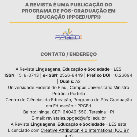
A REVISTA É UMA PUBLICAÇÃO DO
PROGRAMA DE PÓS-GRADUAÇÃO EM
EDUCAÇÃO (PPGED/UFPI)
CONTATO / ENDEREÇO
A Revista
Linguagens, Educação e Sociedade
- LES
ISSN
: 1518-0743 |
e-ISSN
: 2526-8449 |
Prefixo DOI
: 10.26694
|
Qualis:
A2
Universidade Federal do Piauí, Campus Universitário Ministro
Petrônio Portella
Centro de Ciências da Educação, Programa de Pós-Graduação
em Educação - PPGEd
Bairro: Ininga, CEP: 64049-550, Teresina - PI
E-mail:
revistales.ppged@ufpi.edu.br
A Revista
Linguagens, Educação e Sociedade
- LES esta
Licenciado com
Creative Attribution 4.0 International (CC BY
4.0)