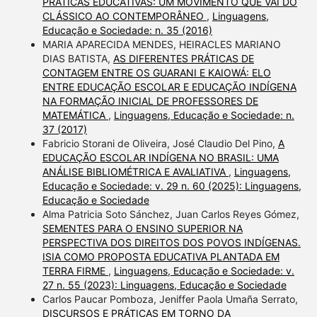
PRÁTICAS EDUCATIVAS: UM MOVIMENTO QUE VAI DO
CLÁSSICO AO CONTEMPORÂNEO
,
Linguagens,
Educação e Sociedade: n. 35 (2016)
MARIA APARECIDA MENDES, HEIRACLES MARIANO
DIAS BATISTA,
AS DIFERENTES PRÁTICAS DE
CONTAGEM ENTRE OS GUARANI E KAIOWÁ: ELO
ENTRE EDUCAÇÃO ESCOLAR E EDUCAÇÃO INDÍGENA
NA FORMAÇÃO INICIAL DE PROFESSORES DE
MATEMÁTICA
,
Linguagens, Educação e Sociedade: n.
37 (2017)
Fabricio Storani de Oliveira, José Claudio Del Pino,
A
EDUCAÇÃO ESCOLAR INDÍGENA NO BRASIL: UMA
ANÁLISE BIBLIOMÉTRICA E AVALIATIVA
,
Linguagens,
Educação e Sociedade: v. 29 n. 60 (2025): Linguagens,
Educação e Sociedade
Alma Patricia Soto Sánchez, Juan Carlos Reyes Gómez,
SEMENTES PARA O ENSINO SUPERIOR NA
PERSPECTIVA DOS DIREITOS DOS POVOS INDÍGENAS.
ISIA COMO PROPOSTA EDUCATIVA PLANTADA EM
TERRA FIRME
,
Linguagens, Educação e Sociedade: v.
27 n. 55 (2023): Linguagens, Educação e Sociedade
Carlos Paucar Pomboza, Jeniffer Paola Umaña Serrato,
DISCURSOS E PRÁTICAS EM TORNO DA