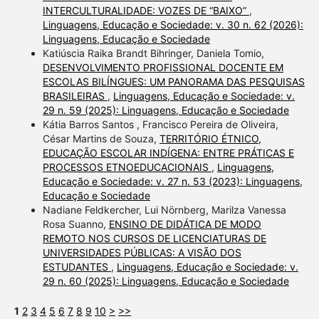
INTERCULTURALIDADE: VOZES DE “BAIXO”
,
Linguagens, Educação e Sociedade: v. 30 n. 62 (2026):
Linguagens, Educação e Sociedade
Katiúscia Raika Brandt Bihringer, Daniela Tomio,
DESENVOLVIMENTO PROFISSIONAL DOCENTE EM
ESCOLAS BILÍNGUES: UM PANORAMA DAS PESQUISAS
BRASILEIRAS
,
Linguagens, Educação e Sociedade: v.
29 n. 59 (2025): Linguagens, Educação e Sociedade
Kátia Barros Santos , Francisco Pereira de Oliveira,
César Martins de Souza,
TERRITÓRIO ÉTNICO,
EDUCAÇÃO ESCOLAR INDÍGENA: ENTRE PRÁTICAS E
PROCESSOS ETNOEDUCACIONAIS
,
Linguagens,
Educação e Sociedade: v. 27 n. 53 (2023): Linguagens,
Educação e Sociedade
Nadiane Feldkercher, Lui Nörnberg, Marilza Vanessa
Rosa Suanno,
ENSINO DE DIDÁTICA DE MODO
REMOTO NOS CURSOS DE LICENCIATURAS DE
UNIVERSIDADES PÚBLICAS: A VISÃO DOS
ESTUDANTES
,
Linguagens, Educação e Sociedade: v.
29 n. 60 (2025): Linguagens, Educação e Sociedade
1
2
3
4
5
6
7
8
9
10
>
>>