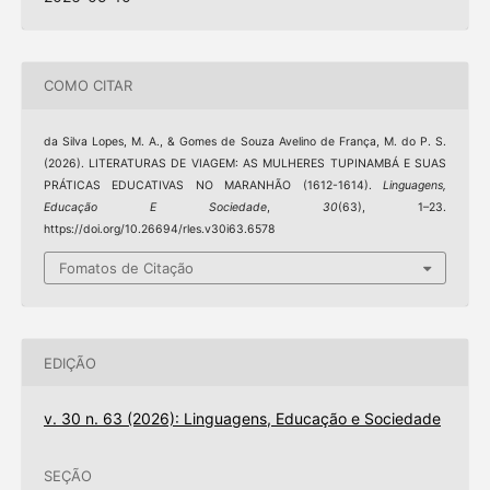
COMO CITAR
da Silva Lopes, M. A., & Gomes de Souza Avelino de França, M. do P. S.
(2026). LITERATURAS DE VIAGEM: AS MULHERES TUPINAMBÁ E SUAS
PRÁTICAS EDUCATIVAS NO MARANHÃO (1612-1614).
Linguagens,
Educação E Sociedade
,
30
(63), 1–23.
https://doi.org/10.26694/rles.v30i63.6578
Fomatos de Citação
EDIÇÃO
v. 30 n. 63 (2026): Linguagens, Educação e Sociedade
SEÇÃO