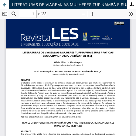
LITERATURAS DE VIAGEM: AS MULHERES TUPINAMBÁ E SUAS PRÁTICAS EDUCATIVAS NO MARANHÃO (1612-1614)