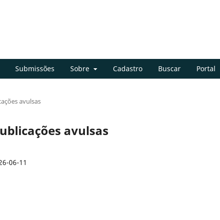
Submissões
Sobre
Cadastro
Buscar
Portal
icações avulsas
 publicações avulsas
26-06-11