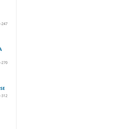
-247
À
-270
NSE
-312