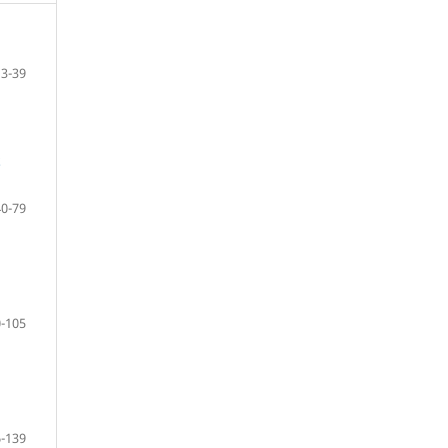
13-39
S
40-79
-105
-139