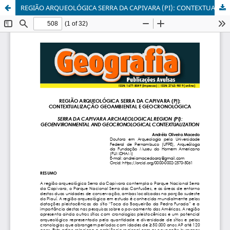
REGIÃO ARQUEOLÓGICA SERRA DA CAPIVARA (PI): CONTEXTUALIZAÇÃO GEOAMBIENTAL E GEOCRONOLÓGICA