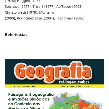
(1978); Huggett (1957);
Sotchava (1977); Tricart (1977); Ab’Saber (2003);
Christofoletti (1979); Monteiro
(2000); Rodriguez et al. (2004); Troppmair (2006).
Referências
.