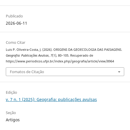
Publicado
2026-06-11
Como Citar
Luis P. Oliveira-Costa, J. (2026). ORIGENS DA GEOECOLOGIA DAS PAISAGENS.
Geografia: Publicações Avulsas
,
7
(1), 80–105. Recuperado de
https://www.periodicos.ufpi.br/index.php/geografia/article/view/8964
Fomatos de Citação
Edição
v. 7 n. 1 (2025): Geografia: publicações avulsas
Seção
Artigos