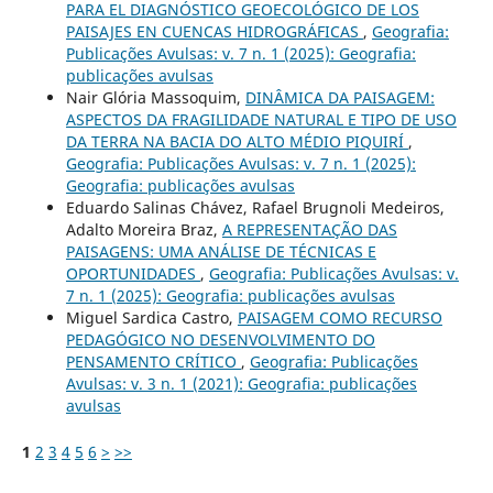
PARA EL DIAGNÓSTICO GEOECOLÓGICO DE LOS
PAISAJES EN CUENCAS HIDROGRÁFICAS
,
Geografia:
Publicações Avulsas: v. 7 n. 1 (2025): Geografia:
publicações avulsas
Nair Glória Massoquim,
DINÂMICA DA PAISAGEM:
ASPECTOS DA FRAGILIDADE NATURAL E TIPO DE USO
DA TERRA NA BACIA DO ALTO MÉDIO PIQUIRÍ
,
Geografia: Publicações Avulsas: v. 7 n. 1 (2025):
Geografia: publicações avulsas
Eduardo Salinas Chávez, Rafael Brugnoli Medeiros,
Adalto Moreira Braz,
A REPRESENTAÇÃO DAS
PAISAGENS: UMA ANÁLISE DE TÉCNICAS E
OPORTUNIDADES
,
Geografia: Publicações Avulsas: v.
7 n. 1 (2025): Geografia: publicações avulsas
Miguel Sardica Castro,
PAISAGEM COMO RECURSO
PEDAGÓGICO NO DESENVOLVIMENTO DO
PENSAMENTO CRÍTICO
,
Geografia: Publicações
Avulsas: v. 3 n. 1 (2021): Geografia: publicações
avulsas
1
2
3
4
5
6
>
>>