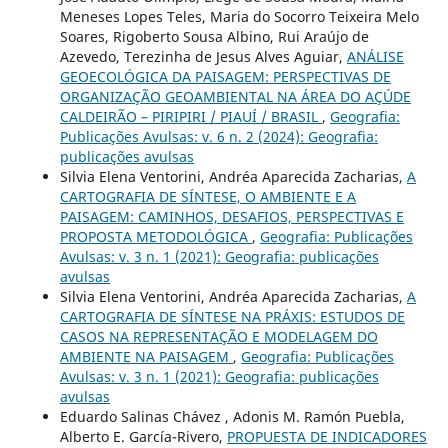
Meneses Lopes Teles, Maria do Socorro Teixeira Melo
Soares, Rigoberto Sousa Albino, Rui Araújo de
Azevedo, Terezinha de Jesus Alves Aguiar,
ANÁLISE
GEOECOLÓGICA DA PAISAGEM: PERSPECTIVAS DE
ORGANIZAÇÃO GEOAMBIENTAL NA ÁREA DO AÇÚDE
CALDEIRÃO – PIRIPIRI / PIAUÍ / BRASIL
,
Geografia:
Publicações Avulsas: v. 6 n. 2 (2024): Geografia:
publicações avulsas
Silvia Elena Ventorini, Andréa Aparecida Zacharias,
A
CARTOGRAFIA DE SÍNTESE, O AMBIENTE E A
PAISAGEM: CAMINHOS, DESAFIOS, PERSPECTIVAS E
PROPOSTA METODOLÓGICA
,
Geografia: Publicações
Avulsas: v. 3 n. 1 (2021): Geografia: publicações
avulsas
Silvia Elena Ventorini, Andréa Aparecida Zacharias,
A
CARTOGRAFIA DE SÍNTESE NA PRÁXIS: ESTUDOS DE
CASOS NA REPRESENTAÇÃO E MODELAGEM DO
AMBIENTE NA PAISAGEM
,
Geografia: Publicações
Avulsas: v. 3 n. 1 (2021): Geografia: publicações
avulsas
Eduardo Salinas Chávez , Adonis M. Ramón Puebla,
Alberto E. García-Rivero,
PROPUESTA DE INDICADORES