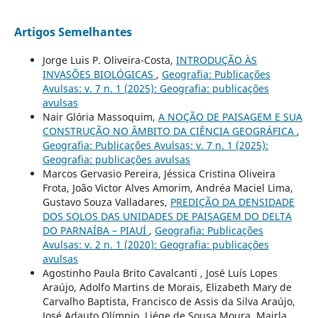
Artigos Semelhantes
Jorge Luis P. Oliveira-Costa,
INTRODUÇÃO ÀS
INVASÕES BIOLÓGICAS
,
Geografia: Publicações
Avulsas: v. 7 n. 1 (2025): Geografia: publicações
avulsas
Nair Glória Massoquim,
A NOÇÃO DE PAISAGEM E SUA
CONSTRUÇÃO NO ÂMBITO DA CIÊNCIA GEOGRÁFICA
,
Geografia: Publicações Avulsas: v. 7 n. 1 (2025):
Geografia: publicações avulsas
Marcos Gervasio Pereira, Jéssica Cristina Oliveira
Frota, João Victor Alves Amorim, Andréa Maciel Lima,
Gustavo Souza Valladares,
PREDIÇÃO DA DENSIDADE
DOS SOLOS DAS UNIDADES DE PAISAGEM DO DELTA
DO PARNAÍBA – PIAUÍ
,
Geografia: Publicações
Avulsas: v. 2 n. 1 (2020): Geografia: publicações
avulsas
Agostinho Paula Brito Cavalcanti , José Luís Lopes
Araújo, Adolfo Martins de Morais, Elizabeth Mary de
Carvalho Baptista, Francisco de Assis da Silva Araújo,
José Adauto Olímpio, Liége de Sousa Moura, Mairla