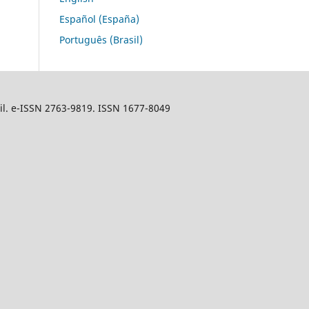
Español (España)
Português (Brasil)
sil. e-ISSN 2763-9819. ISSN 1677-8049