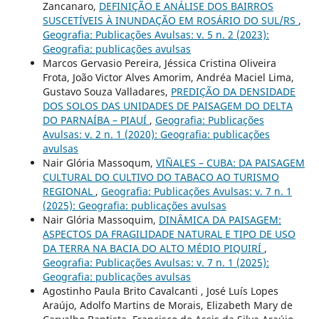
Zancanaro,
DEFINIÇÃO E ANÁLISE DOS BAIRROS
SUSCETÍVEIS À INUNDAÇÃO EM ROSÁRIO DO SUL/RS
,
Geografia: Publicações Avulsas: v. 5 n. 2 (2023):
Geografia: publicações avulsas
Marcos Gervasio Pereira, Jéssica Cristina Oliveira
Frota, João Victor Alves Amorim, Andréa Maciel Lima,
Gustavo Souza Valladares,
PREDIÇÃO DA DENSIDADE
DOS SOLOS DAS UNIDADES DE PAISAGEM DO DELTA
DO PARNAÍBA – PIAUÍ
,
Geografia: Publicações
Avulsas: v. 2 n. 1 (2020): Geografia: publicações
avulsas
Nair Glória Massoqum,
VIÑALES – CUBA: DA PAISAGEM
CULTURAL DO CULTIVO DO TABACO AO TURISMO
REGIONAL
,
Geografia: Publicações Avulsas: v. 7 n. 1
(2025): Geografia: publicações avulsas
Nair Glória Massoquim,
DINÂMICA DA PAISAGEM:
ASPECTOS DA FRAGILIDADE NATURAL E TIPO DE USO
DA TERRA NA BACIA DO ALTO MÉDIO PIQUIRÍ
,
Geografia: Publicações Avulsas: v. 7 n. 1 (2025):
Geografia: publicações avulsas
Agostinho Paula Brito Cavalcanti , José Luís Lopes
Araújo, Adolfo Martins de Morais, Elizabeth Mary de