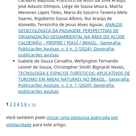
Carvalho Baptista, Francisco de Assis da Silva Araújo,
José Adauto Olímpio, Liége de Sousa Moura, Mairla
Meneses Lopes Teles, Maria do Socorro Teixeira Melo
Soares, Rigoberto Sousa Albino, Rui Araújo de
Azevedo, Terezinha de Jesus Alves Aguiar,
ANÁLISE
GEOECOLÓGICA DA PAISAGEM: PERSPECTIVAS DE
ORGANIZAÇÃO GEOAMBIENTAL NA ÁREA DO AÇÚDE
CALDEIRÃO – PIRIPIRI / PIAUÍ / BRASIL
,
Geografia:
Publicações Avulsas: v. 6 n. 2 (2024): Geografia:
publicações avulsas
Isabele de Souza Carvalho, Wellyngton Fernando
Leonel de Souza, Christopher Smith Bignardi Neves,
TECNOLOGIA E ESPAÇOS TURÍSTICOS: APLICATIVOS DE
TURISMO EM ÁREAS NATURAIS NO BRASIL
,
Geografia:
Publicações Avulsas: v. 2 n. 1 (2020): Geografia:
publicações avulsas
1
2
3
4
5
6
>
>>
Você também pode
iniciar uma pesquisa avançada por
similaridade
para este artigo.