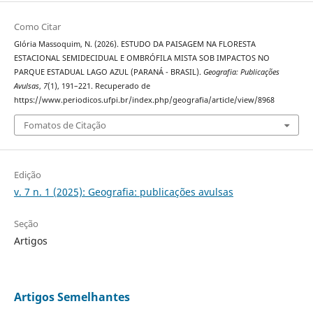
Como Citar
Glória Massoquim, N. (2026). ESTUDO DA PAISAGEM NA FLORESTA
ESTACIONAL SEMIDECIDUAL E OMBRÓFILA MISTA SOB IMPACTOS NO
PARQUE ESTADUAL LAGO AZUL (PARANÁ - BRASIL).
Geografia: Publicações
Avulsas
,
7
(1), 191–221. Recuperado de
https://www.periodicos.ufpi.br/index.php/geografia/article/view/8968
Fomatos de Citação
Edição
v. 7 n. 1 (2025): Geografia: publicações avulsas
Seção
Artigos
Artigos Semelhantes