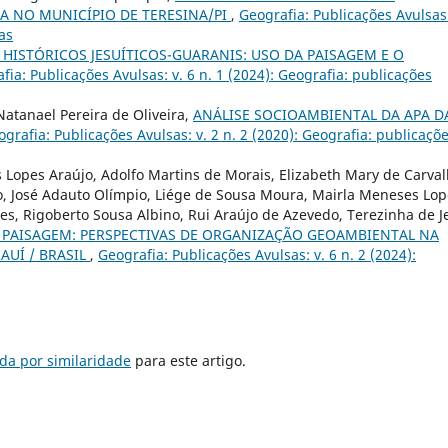
A NO MUNICÍPIO DE TERESINA/PI
,
Geografia: Publicações Avulsas:
as
S HISTÓRICOS JESUÍTICOS-GUARANIS: USO DA PAISAGEM E O
fia: Publicações Avulsas: v. 6 n. 1 (2024): Geografia: publicações
tanael Pereira de Oliveira,
ANÁLISE SOCIOAMBIENTAL DA APA D
grafia: Publicações Avulsas: v. 2 n. 2 (2020): Geografia: publicaçõ
ís Lopes Araújo, Adolfo Martins de Morais, Elizabeth Mary de Carva
újo, José Adauto Olímpio, Liége de Sousa Moura, Mairla Meneses Lo
res, Rigoberto Sousa Albino, Rui Araújo de Azevedo, Terezinha de J
 PAISAGEM: PERSPECTIVAS DE ORGANIZAÇÃO GEOAMBIENTAL NA
IAUÍ / BRASIL
,
Geografia: Publicações Avulsas: v. 6 n. 2 (2024):
da por similaridade
para este artigo.