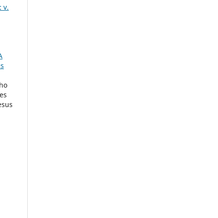
 v.
A
es
lho
pes
esus