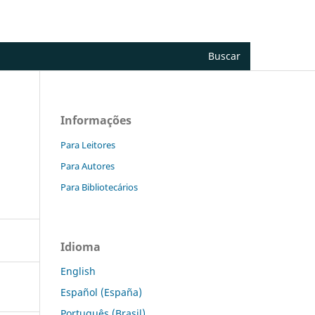
Cadastro
Acesso
Buscar
Informações
Para Leitores
Para Autores
Para Bibliotecários
Idioma
English
Español (España)
Português (Brasil)