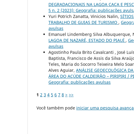
DEGRADACIONAIS NA LAGOA CAÇA E PESC
5 n. 2 (2023): Geografia: publicações avuls
Yuri Potrich Zanatta, Vinicios Nalin,
SÍTIO
TRABALHO DE GUIAS DE TURISMO
,
Geogra
avulsas
Emanuel Lindemberg Silva Albuquerque, Na
LAGOA DE NAZARÉ, ESTADO DO PIAUÍ
,
Geo
avulsas
Agostinho Paula Brito Cavalcanti , José Lu
Baptista, Francisco de Assis da Silva Ara
Teles, Maria do Socorro Teixeira Melo Soa
Alves Aguiar,
ANÁLISE GEOECOLÓGICA DA
ÁREA DO AÇÚDE CALDEIRÃO – PIRIPIRI / P
Geografia: publicações avulsas
1
2
3
4
5
6
7
8
>
>>
Você também pode
iniciar uma pesquisa avança