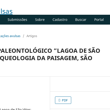
Submissões
Sobre
Cadastro
Buscar
Portal
icações avulsas
/
Artigos
 PALEONTOLÓGICO “LAGOA DE SÃO
RQUEOLOGIA DA PAISAGEM, SÃO
PDF
Lagoa de São Vitor;