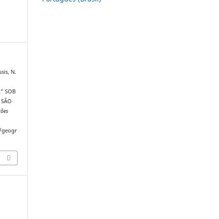
sis, N.
” SOB
 SÃO
ções
p/geogr