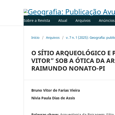
Sobre a Revista
Atual
Arquivos
Anúncios
Início
/
Arquivos
/
v. 7 n. 1 (2025): Geografia: publ
O SÍTIO ARQUEOLÓGICO E
VITOR” SOB A ÓTICA DA A
RAIMUNDO NONATO-PI
Bruno Vitor de Farias Vieira
Nívia Paula Dias de Assis
Palavras-chave:
Arqueologia da Paisagem; Sítio 