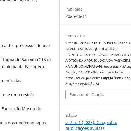
Publicado
2026-06-11
Como Citar
Vitor de Farias Vieira, B., & Paula Dias de As
erca dos processos de uso
(2026). O SÍTIO ARQUEOLÓGICO E
PALEONTOLÓGICO “LAGOA DE SÃO VITOR
 “Lagoa de São Vitor” (São
A ÓTICA DA ARQUEOLOGIA DA PAISAGEM,
rqueologia da Paisagem.
RAIMUNDO NONATO-PI.
Geografia: Publica
Avulsas
,
7
(1), 431–465. Recuperado de
https://www.periodicos.ufpi.br/index.ph
damento das
afia/article/view/8974
Fomatos de Citação
izou-se uma revisão
da Fundação Museu do
Edição
v. 7 n. 1 (2025): Geografia:
uso das geotecnologias
publicações avulsas