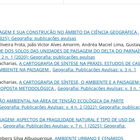
SAGEM E SUA CONSTRUÇÃO NO ÂMBITO DA CIÊNCIA GEOGRÁFICA
,
2025): Geografia: publicações avulsas
Oliveira Frota, João Victor Alves Amorim, Andréa Maciel Lima, Gusta
E DOS SOLOS DAS UNIDADES DE PAISAGEM DO DELTA DO PARNAÍ
 2 n. 1 (2020): Geografia: publicações avulsas
acharias,
A CARTOGRAFIA DE SÍNTESE NA PRÁXIS: ESTUDOS DE CA
MBIENTE NA PAISAGEM
,
Geografia: Publicações Avulsas: v. 3 n. 1
acharias,
A CARTOGRAFIA DE SÍNTESE, O AMBIENTE E A PAISAGEM:
 PROPOSTA METODOLÓGICA
,
Geografia: Publicações Avulsas: v. 3 n. 
O AMBIENTAL NA ÁREA DE TENSÃO ECOLÓGICA DA PARTE
Geografia: Publicações Avulsas: v. 4 n. 2 (2022): Geografia: publica
SAGEM: ASPECTOS DA FRAGILIDADE NATURAL E TIPO DE USO DA
Í
,
Geografia: Publicações Avulsas: v. 7 n. 1 (2025): Geografia:
emberg Silva Albuquerque,
AMBIENTE URBANO E CENÁRIOS