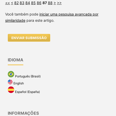
<<
<
82
83
84
85
86
87
88
>
>>
Você também pode
iniciar uma pesquisa avançada por
similaridade
para este artigo.
ENVIAR SUBMISSÃO
IDIOMA
Português (Brasil)
English
Español (España)
INFORMAÇÕES