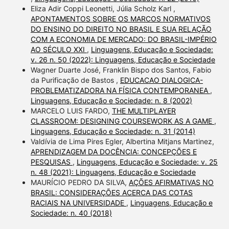
Eliza Adir Coppi Leonetti, Júlia Scholz Karl ,
APONTAMENTOS SOBRE OS MARCOS NORMATIVOS
DO ENSINO DO DIREITO NO BRASIL E SUA RELAÇÃO
COM A ECONOMIA DE MERCADO: DO BRASIL-IMPÉRIO
AO SÉCULO XXI
,
Linguagens, Educação e Sociedade:
v. 26 n. 50 (2022): Linguagens, Educação e Sociedade
Wagner Duarte José, Franklin Bispo dos Santos, Fabio
da Purificação de Bastos ,
EDUCACAO DIALOGICA-
PROBLEMATIZADORA NA FÍSICA CONTEMPORANEA
,
Linguagens, Educação e Sociedade: n. 8 (2002)
MARCELO LUIS FARDO,
THE MULTIPLAYER
CLASSROOM: DESIGNING COURSEWORK AS A GAME
,
Linguagens, Educação e Sociedade: n. 31 (2014)
Valdívia de Lima Pires Egler, Albertina Mitjans Martinez,
APRENDIZAGEM DA DOCÊNCIA: CONCEPÇÕES E
PESQUISAS
,
Linguagens, Educação e Sociedade: v. 25
n. 48 (2021): Linguagens, Educação e Sociedade
MAURÍCIO PEDRO DA SILVA,
AÇÕES AFIRMATIVAS NO
BRASIL: CONSIDERAÇÕES ACERCA DAS COTAS
RACIAIS NA UNIVERSIDADE
,
Linguagens, Educação e
Sociedade: n. 40 (2018)