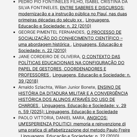
PEDRO PIO FONTINELES FILHO, ISABEL CRISTINA DA
SILVA FONTINELES,
ENTRE SABERES E DISCURSOS:
modernização e a instrução pública no Piauí, nas duas
primeiras décadas do século xx
,
Linguagens,
Educação e Sociedade: n. 22 (2010)
GEORGE PIMENTEL FERNANDES,
O PROCESSO DE
SOCIALIZAÇÃO DO CONHECIMENTO CIENTÍFICO –
uma abordagem histórica
,
Linguagens, Educação e
Sociedade: n. 22 (2010)
JANE CORDEIRO DE OLIVEIRA,
O CONTEXTO DAS
POLÍTICAS EDUCACIONAIS NA CONFIGURAÇÃO DO
PAPEL DE GESTORES, COORDENADORES E
PROFESSORES
,
Linguagens, Educação e Sociedade: n.
39 (2018)
Arnaldo Szlachta, Wilian Junior Bonete,
ENSINO DE
HISTÓRIA DA DITADURA MILITAR E A CONVERGÊNCIA
HISTÓRICA DOS ALUNOS ATRAVÉS DO USO DE
CHARGES
,
Linguagens, Educação e Sociedade: v. 29
n. 59 (2025): Linguagens, Educação e Sociedade
PAOLO VITTORIA, DANIEL MARA,
ANGICOS:
UM’ESPERIENZA POLITICI: memoria e reinvenzione di
uma pratica di alfabetizzazione dol metodo Paulo Freire
,
Linguagens, Educação e Sociedade: n. 22 (2010)